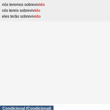
nós teremos sobreviv
ido
vós tereis sobreviv
ido
eles terão sobreviv
ido
Condicional (Condicional)