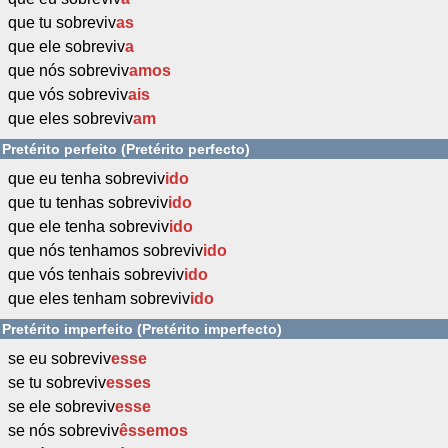
que tu sobreviv
as
que ele sobreviv
a
que nós sobreviv
amos
que vós sobreviv
ais
que eles sobreviv
am
Pretérito perfeito (Pretérito perfecto)
que eu tenha sobreviv
ido
que tu tenhas sobreviv
ido
que ele tenha sobreviv
ido
que nós tenhamos sobreviv
ido
que vós tenhais sobreviv
ido
que eles tenham sobreviv
ido
Pretérito imperfeito (Pretérito imperfecto)
se eu sobreviv
esse
se tu sobreviv
esses
se ele sobreviv
esse
se nós sobreviv
êssemos