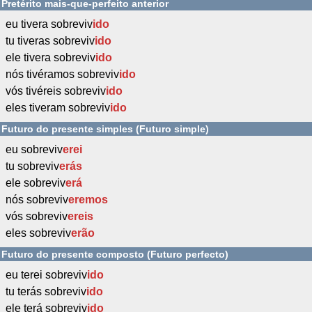
Pretérito mais-que-perfeito anterior
eu tivera sobreviv
ido
tu tiveras sobreviv
ido
ele tivera sobreviv
ido
nós tivéramos sobreviv
ido
vós tivéreis sobreviv
ido
eles tiveram sobreviv
ido
Futuro do presente simples (Futuro simple)
eu sobreviv
erei
tu sobreviv
erás
ele sobreviv
erá
nós sobreviv
eremos
vós sobreviv
ereis
eles sobreviv
erão
Futuro do presente composto (Futuro perfecto)
eu terei sobreviv
ido
tu terás sobreviv
ido
ele terá sobreviv
ido