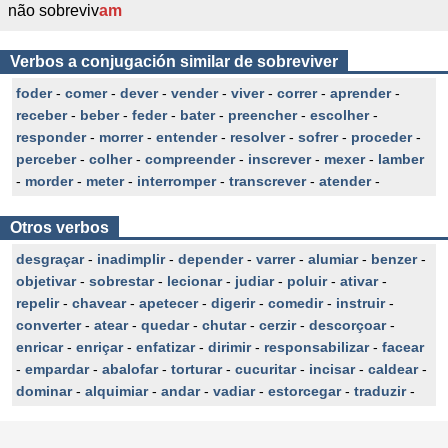
não sobreviv
am
Verbos a conjugación similar de sobreviver
foder
-
comer
-
dever
-
vender
-
viver
-
correr
-
aprender
-
receber
-
beber
-
feder
-
bater
-
preencher
-
escolher
-
responder
-
morrer
-
entender
-
resolver
-
sofrer
-
proceder
-
perceber
-
colher
-
compreender
-
inscrever
-
mexer
-
lamber
-
morder
-
meter
-
interromper
-
transcrever
-
atender
-
Otros verbos
desgraçar
-
inadimplir
-
depender
-
varrer
-
alumiar
-
benzer
-
objetivar
-
sobrestar
-
lecionar
-
judiar
-
poluir
-
ativar
-
repelir
-
chavear
-
apetecer
-
digerir
-
comedir
-
instruir
-
converter
-
atear
-
quedar
-
chutar
-
cerzir
-
descorçoar
-
enricar
-
enriçar
-
enfatizar
-
dirimir
-
responsabilizar
-
facear
-
empardar
-
abalofar
-
torturar
-
cucuritar
-
incisar
-
caldear
-
dominar
-
alquimiar
-
andar
-
vadiar
-
estorcegar
-
traduzir
-