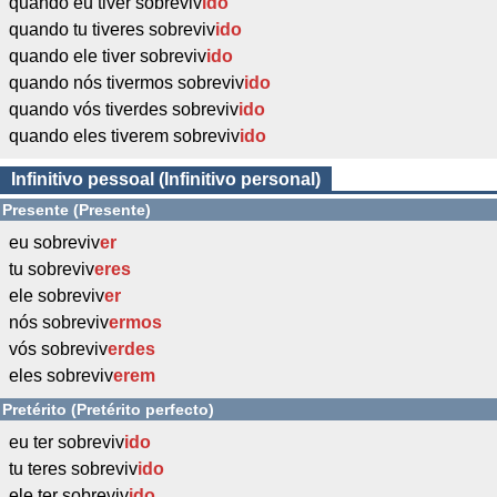
quando eu tiver sobreviv
ido
quando tu tiveres sobreviv
ido
quando ele tiver sobreviv
ido
quando nós tivermos sobreviv
ido
quando vós tiverdes sobreviv
ido
quando eles tiverem sobreviv
ido
Infinitivo pessoal (Infinitivo personal)
Presente (Presente)
eu sobreviv
er
tu sobreviv
eres
ele sobreviv
er
nós sobreviv
ermos
vós sobreviv
erdes
eles sobreviv
erem
Pretérito (Pretérito perfecto)
eu ter sobreviv
ido
tu teres sobreviv
ido
ele ter sobreviv
ido