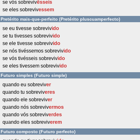
se vós sobreviv
êsseis
se eles sobreviv
essem
Pretérito mais-que-perfeito (Pretérito pluscuamperfecto)
se eu tivesse sobreviv
ido
se tu tivesses sobreviv
ido
se ele tivesse sobreviv
ido
se nós tivéssemos sobreviv
ido
se vós tivésseis sobreviv
ido
se eles tivessem sobreviv
ido
Futuro simples (Futuro simple)
quando eu sobreviv
er
quando tu sobreviv
eres
quando ele sobreviv
er
quando nós sobreviv
ermos
quando vós sobreviv
erdes
quando eles sobreviv
erem
Futuro composto (Futuro perfecto)