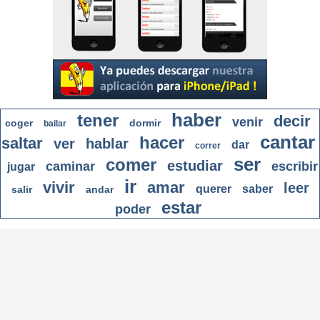
haber
tener
decir
venir
coger
dormir
bailar
cantar
hacer
saltar
ver
hablar
dar
correr
ser
comer
estudiar
caminar
escribir
jugar
ir
vivir
amar
leer
querer
saber
salir
andar
estar
poder