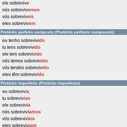
ele sobreviv
e
nós sobreviv
emos
vós sobreviv
eis
eles sobreviv
em
Pretérito perfeito composto (Pretérito perfecto compuesto)
eu tenho sobreviv
ido
tu tens sobreviv
ido
ele tem sobreviv
ido
nós temos sobreviv
ido
vós tendes sobreviv
ido
eles têm sobreviv
ido
Pretérito imperfeito (Pretérito imperfecto)
eu sobreviv
ia
tu sobreviv
ias
ele sobreviv
ia
nós sobreviv
íamos
vós sobreviv
íeis
eles sobreviv
iam