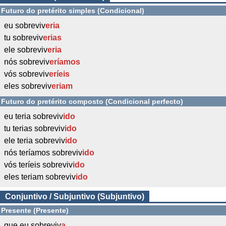
Futuro do pretérito simples (Condicional)
eu sobreviv
eria
tu sobreviv
erias
ele sobreviv
eria
nós sobreviv
eríamos
vós sobreviv
eríeis
eles sobreviv
eriam
Futuro do pretérito composto (Condicional perfecto)
eu teria sobreviv
ido
tu terias sobreviv
ido
ele teria sobreviv
ido
nós teríamos sobreviv
ido
vós teríeis sobreviv
ido
eles teriam sobreviv
ido
Conjuntivo / Subjuntivo (Subjuntivo)
Presente (Presente)
que eu sobreviv
a