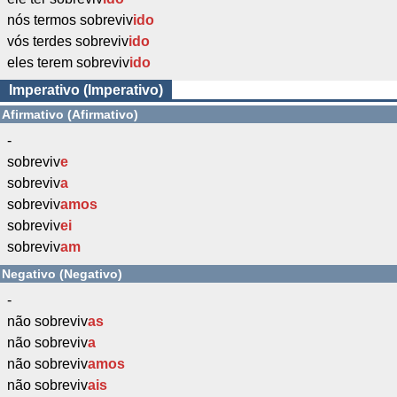
nós termos sobreviv
ido
vós terdes sobreviv
ido
eles terem sobreviv
ido
Imperativo (Imperativo)
Afirmativo (Afirmativo)
-
sobreviv
e
sobreviv
a
sobreviv
amos
sobreviv
ei
sobreviv
am
Negativo (Negativo)
-
não sobreviv
as
não sobreviv
a
não sobreviv
amos
não sobreviv
ais