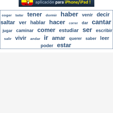
haber
tener
decir
venir
coger
dormir
bailar
cantar
hacer
saltar
ver
hablar
dar
correr
ser
comer
estudiar
caminar
escribir
jugar
ir
vivir
amar
leer
querer
saber
salir
andar
estar
poder