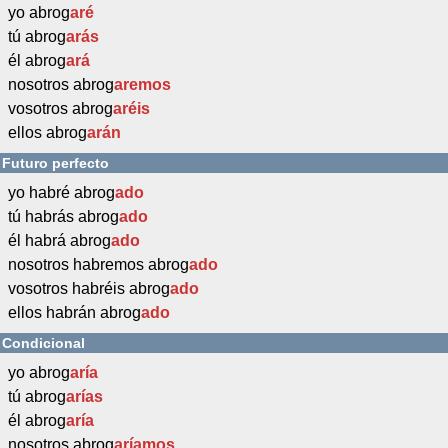
yo abrog
aré
tú abrog
arás
él abrog
ará
nosotros abrog
aremos
vosotros abrog
aréis
ellos abrog
arán
Futuro perfecto
yo habré abrog
ado
tú habrás abrog
ado
él habrá abrog
ado
nosotros habremos abrog
ado
vosotros habréis abrog
ado
ellos habrán abrog
ado
Condicional
yo abrog
aría
tú abrog
arías
él abrog
aría
nosotros abrog
aríamos