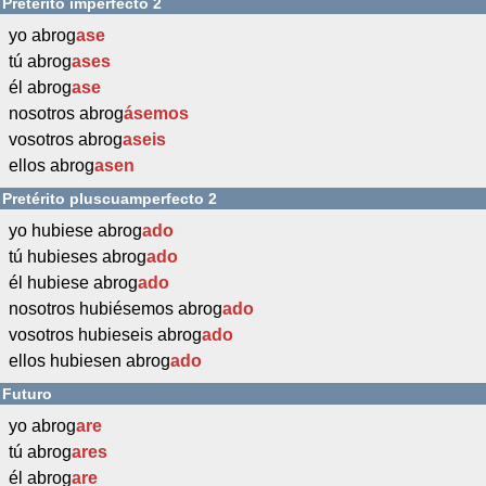
Pretérito imperfecto 2
yo abrog
ase
tú abrog
ases
él abrog
ase
nosotros abrog
ásemos
vosotros abrog
aseis
ellos abrog
asen
Pretérito pluscuamperfecto 2
yo hubiese abrog
ado
tú hubieses abrog
ado
él hubiese abrog
ado
nosotros hubiésemos abrog
ado
vosotros hubieseis abrog
ado
ellos hubiesen abrog
ado
Futuro
yo abrog
are
tú abrog
ares
él abrog
are