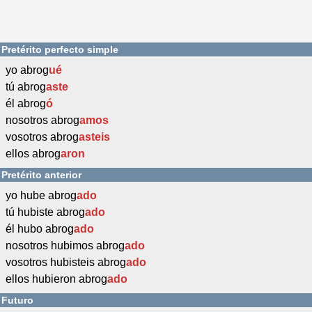
Pretérito perfecto simple
yo abrog
ué
tú abrog
aste
él abrog
ó
nosotros abrog
amos
vosotros abrog
asteis
ellos abrog
aron
Pretérito anterior
yo hube abrog
ado
tú hubiste abrog
ado
él hubo abrog
ado
nosotros hubimos abrog
ado
vosotros hubisteis abrog
ado
ellos hubieron abrog
ado
Futuro