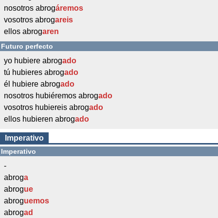
nosotros abrog
áremos
vosotros abrog
areis
ellos abrog
aren
Futuro perfecto
yo hubiere abrog
ado
tú hubieres abrog
ado
él hubiere abrog
ado
nosotros hubiéremos abrog
ado
vosotros hubiereis abrog
ado
ellos hubieren abrog
ado
Imperativo
Imperativo
-
abrog
a
abrog
ue
abrog
uemos
abrog
ad