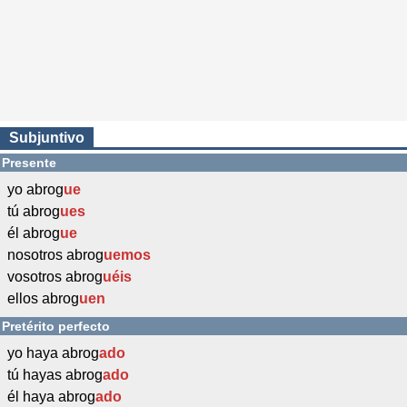
Subjuntivo
Presente
yo abrog
ue
tú abrog
ues
él abrog
ue
nosotros abrog
uemos
vosotros abrog
uéis
ellos abrog
uen
Pretérito perfecto
yo haya abrog
ado
tú hayas abrog
ado
él haya abrog
ado