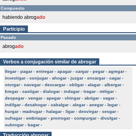
Compuesto
habiendo abrog
ado
Participio
Pasado
abrog
ado
Verbos a conjugación similar de abrogar
llegar
-
pagar
-
entregar
-
apagar
-
cargar
-
pegar
-
agregar
-
investigar
-
conjugar
-
ahogar
-
juzgar
-
encargar
-
cagar
-
otorgar
-
navegar
-
descargar
-
obligar
-
alagar
-
albergar
-
bregar
-
castigar
-
dialogar
-
indagar
-
tragar
-
mitigar
-
despegar
-
vengar
-
apegar
-
chingar
-
abrigar
-
vagar
-
indilgar
-
desahogar
-
cabalgar
-
alegar
-
anegar
-
legar
-
hurgar
-
madrugar
-
halagar
-
ligar
-
desvirgar
-
sesgar
-
sufragar
-
embriagar
-
prorrogar
-
compurgar
-
divulgar
-
subrogar
-
bagar
-
Traducción
abrogar