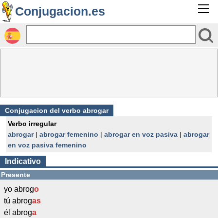
Conjugacion.es
Conjugacion del verbo abrogar
Verbo irregular
abrogar
|
abrogar femenino
|
abrogar en voz pasiva
|
abrogar
en voz pasiva femenino
Indicativo
Presente
yo abrog
o
tú abrog
as
él abrog
a