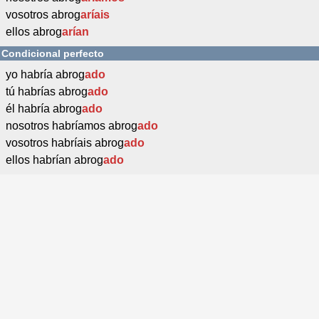
vosotros abrog
aríais
ellos abrog
arían
Condicional perfecto
yo habría abrog
ado
tú habrías abrog
ado
él habría abrog
ado
nosotros habríamos abrog
ado
vosotros habríais abrog
ado
ellos habrían abrog
ado