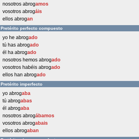
nosotros abrog
amos
vosotros abrog
áis
ellos abrog
an
Pretérito perfecto compuesto
yo he abrog
ado
tú has abrog
ado
él ha abrog
ado
nosotros hemos abrog
ado
vosotros habéis abrog
ado
ellos han abrog
ado
Pretérito imperfecto
yo abrog
aba
tú abrog
abas
él abrog
aba
nosotros abrog
ábamos
vosotros abrog
abais
ellos abrog
aban