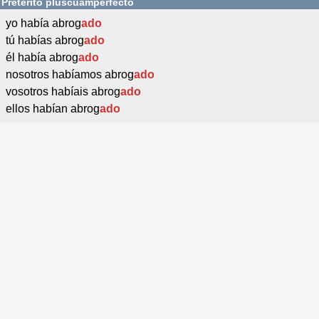
Pretérito pluscuamperfecto
yo había abrog
ado
tú habías abrog
ado
él había abrog
ado
nosotros habíamos abrog
ado
vosotros habíais abrog
ado
ellos habían abrog
ado