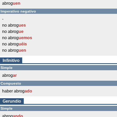
abrog
uen
Imperativo negativo
-
no abrog
ues
no abrog
ue
no abrog
uemos
no abrog
uéis
no abrog
uen
Infinitivo
Simple
abrog
ar
Compuesto
haber abrog
ado
Gerundio
Simple
abrog
ando