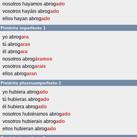
nosotros hayamos abrog
ado
vosotros hayáis abrog
ado
ellos hayan abrog
ado
Pretérito imperfecto 1
yo abrog
ara
tú abrog
aras
él abrog
ara
nosotros abrog
áramos
vosotros abrog
arais
ellos abrog
aran
Pretérito pluscuamperfecto 1
yo hubiera abrog
ado
tú hubieras abrog
ado
él hubiera abrog
ado
nosotros hubiéramos abrog
ado
vosotros hubierais abrog
ado
ellos hubieran abrog
ado