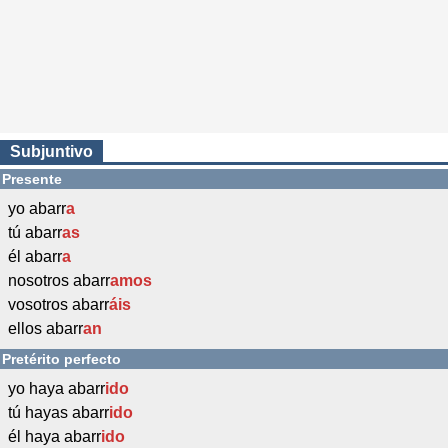
Subjuntivo
Presente
yo abarr
a
tú abarr
as
él abarr
a
nosotros abarr
amos
vosotros abarr
áis
ellos abarr
an
Pretérito perfecto
yo haya abarr
ido
tú hayas abarr
ido
él haya abarr
ido