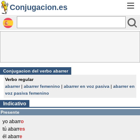
Conjugacion.es
Conjugacion del verbo abarrer
Verbo regular
abarrer
|
abarrer femenino
|
abarrer en voz pasiva
|
abarrer en
voz pasiva femenino
Indicativo
Presente
yo abarr
o
tú abarr
es
él abarr
e