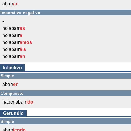
abarr
an
Imperativo negativo
-
no abarr
as
no abarr
a
no abarr
amos
no abarr
áis
no abarr
an
Infinitivo
Simple
abarr
er
Compuesto
haber abarr
ido
Gerundio
Simple
abarr
iendo