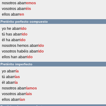
nosotros abarr
emos
vosotros abarr
éis
ellos abarr
en
Pretérito perfecto compuesto
yo he abarr
ido
tú has abarr
ido
él ha abarr
ido
nosotros hemos abarr
ido
vosotros habéis abarr
ido
ellos han abarr
ido
Pretérito imperfecto
yo abarr
ía
tú abarr
ías
él abarr
ía
nosotros abarr
íamos
vosotros abarr
íais
ellos abarr
ían