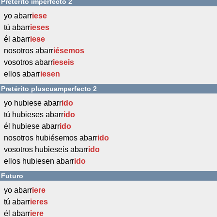
Pretérito imperfecto 2
yo abarr
iese
tú abarr
ieses
él abarr
iese
nosotros abarr
iésemos
vosotros abarr
ieseis
ellos abarr
iesen
Pretérito pluscuamperfecto 2
yo hubiese abarr
ido
tú hubieses abarr
ido
él hubiese abarr
ido
nosotros hubiésemos abarr
ido
vosotros hubieseis abarr
ido
ellos hubiesen abarr
ido
Futuro
yo abarr
iere
tú abarr
ieres
él abarr
iere