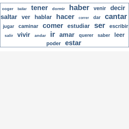
haber
tener
decir
venir
coger
dormir
bailar
cantar
hacer
saltar
ver
hablar
dar
correr
ser
comer
estudiar
caminar
escribir
jugar
ir
vivir
amar
leer
querer
saber
salir
andar
estar
poder