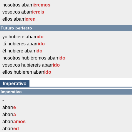
nosotros abarr
iéremos
vosotros abarr
iereis
ellos abarr
ieren
Futuro perfecto
yo hubiere abarr
ido
tú hubieres abarr
ido
él hubiere abarr
ido
nosotros hubiéremos abarr
ido
vosotros hubiereis abarr
ido
ellos hubieren abarr
ido
Imperativo
Imperativo
-
abarr
e
abarr
a
abarr
amos
abarr
ed