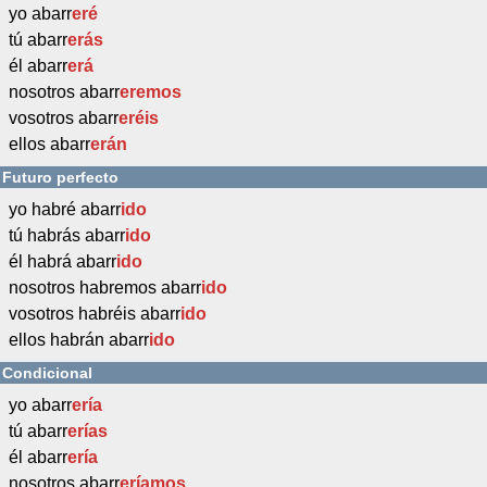
yo abarr
eré
tú abarr
erás
él abarr
erá
nosotros abarr
eremos
vosotros abarr
eréis
ellos abarr
erán
Futuro perfecto
yo habré abarr
ido
tú habrás abarr
ido
él habrá abarr
ido
nosotros habremos abarr
ido
vosotros habréis abarr
ido
ellos habrán abarr
ido
Condicional
yo abarr
ería
tú abarr
erías
él abarr
ería
nosotros abarr
eríamos