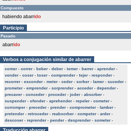
Compuesto
habiendo abarr
ido
Participio
Pasado
abarr
ido
Verbos a conjugación similar de abarrer
comer
-
correr
-
beber
-
deber
-
temer
-
barrer
-
aprender
-
vender
-
coser
-
toser
-
comprender
-
tejer
-
responder
-
recorrer
-
esconder
-
meter
-
ceder
-
sorber
-
lamer
-
suceder
-
prometer
-
emprender
-
sorprender
-
acceder
-
depender
-
precaver
-
conceder
-
proceder
-
joder
-
absorber
-
suspender
-
ofender
-
aprehender
-
repeler
-
cometer
-
corromper
-
preceder
-
prender
-
comprometer
-
lamber
-
pretender
-
retroceder
-
reabsorber
-
competer
-
arder
-
descoser
-
reprender
-
pender
-
desprender
-
someter
-
Traducción
abarrer