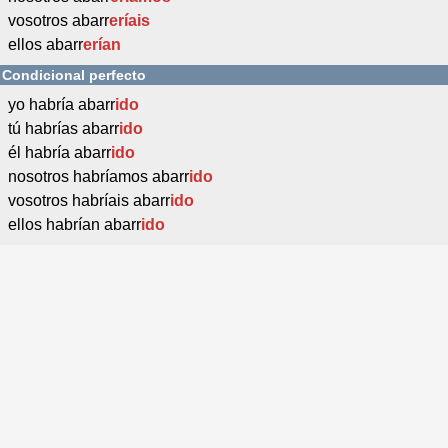
vosotros abarr
eríais
ellos abarr
erían
Condicional perfecto
yo habría abarr
ido
tú habrías abarr
ido
él habría abarr
ido
nosotros habríamos abarr
ido
vosotros habríais abarr
ido
ellos habrían abarr
ido