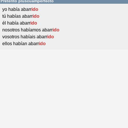
Pretérito pluscuamperfecto
yo había abarr
ido
tú habías abarr
ido
él había abarr
ido
nosotros habíamos abarr
ido
vosotros habíais abarr
ido
ellos habían abarr
ido