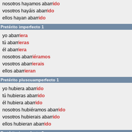
nosotros hayamos abarr
ido
vosotros hayáis abarr
ido
ellos hayan abarr
ido
Pretérito imperfecto 1
yo abarr
iera
tú abarr
ieras
él abarr
iera
nosotros abarr
iéramos
vosotros abarr
ierais
ellos abarr
ieran
Pretérito pluscuamperfecto 1
yo hubiera abarr
ido
tú hubieras abarr
ido
él hubiera abarr
ido
nosotros hubiéramos abarr
ido
vosotros hubierais abarr
ido
ellos hubieran abarr
ido