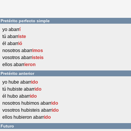
Pretérito perfecto simple
yo abarr
í
tú abarr
iste
él abarr
ió
nosotros abarr
imos
vosotros abarr
isteis
ellos abarr
ieron
Pretérito anterior
yo hube abarr
ido
tú hubiste abarr
ido
él hubo abarr
ido
nosotros hubimos abarr
ido
vosotros hubisteis abarr
ido
ellos hubieron abarr
ido
Futuro