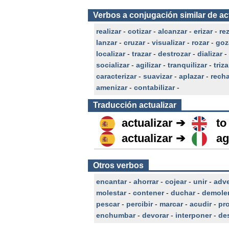
Verbos a conjugación similar de ac
realizar
-
cotizar
-
alcanzar
-
erizar
-
re
lanzar
-
cruzar
-
visualizar
-
rozar
-
goz
localizar
-
trazar
-
destrozar
-
dializar
-
socializar
-
agilizar
-
tranquilizar
-
triza
caracterizar
-
suavizar
-
aplazar
-
rech
amenizar
-
contabilizar
-
Traducción
actualizar
actualizar ➔
to
actualizar ➔
ag
Otros verbos
encantar
-
ahorrar
-
cojear
-
unir
-
adve
molestar
-
contener
-
duchar
-
demole
pescar
-
percibir
-
marcar
-
acudir
-
pro
enchumbar
-
devorar
-
interponer
-
de