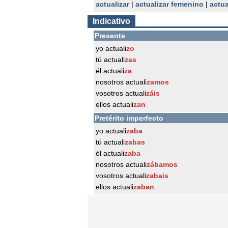
actualizar
|
actualizar femenino
|
actua
Indicativo
Presente
yo actuali
zo
tú actuali
zas
él actuali
za
nosotros actuali
zamos
vosotros actuali
záis
ellos actuali
zan
Pretérito imperfecto
yo actuali
zaba
tú actuali
zabas
él actuali
zaba
nosotros actuali
zábamos
vosotros actuali
zabais
ellos actuali
zaban