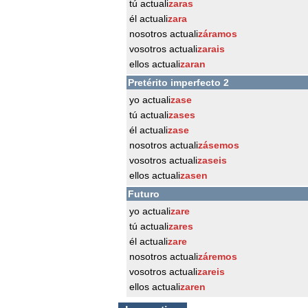
tú actuali
zaras
él actuali
zara
nosotros actuali
záramos
vosotros actuali
zarais
ellos actuali
zaran
Pretérito imperfecto 2
yo actuali
zase
tú actuali
zases
él actuali
zase
nosotros actuali
zásemos
vosotros actuali
zaseis
ellos actuali
zasen
Futuro
yo actuali
zare
tú actuali
zares
él actuali
zare
nosotros actuali
záremos
vosotros actuali
zareis
ellos actuali
zaren