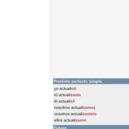
Pretérito perfecto simple
yo actuali
cé
tú actuali
zaste
él actuali
zó
nosotros actuali
zamos
vosotros actuali
zasteis
ellos actuali
zaron
Futuro