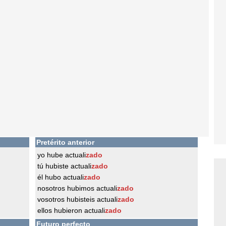
Pretérito anterior
yo hube actuali
zado
tú hubiste actuali
zado
él hubo actuali
zado
nosotros hubimos actuali
zado
vosotros hubisteis actuali
zado
ellos hubieron actuali
zado
Futuro perfecto