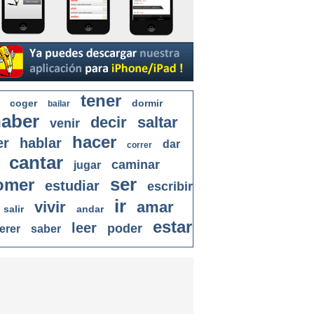
tener
coger
dormir
bailar
aber
decir
saltar
venir
hacer
er
hablar
dar
correr
cantar
caminar
jugar
ser
omer
estudiar
escribir
ir
vivir
amar
salir
andar
estar
leer
poder
erer
saber