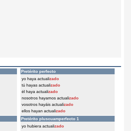
Pretérito perfecto
yo haya actuali
zado
tú hayas actuali
zado
él haya actuali
zado
nosotros hayamos actuali
zado
vosotros hayáis actuali
zado
ellos hayan actuali
zado
Pretérito pluscuamperfecto 1
yo hubiera actuali
zado