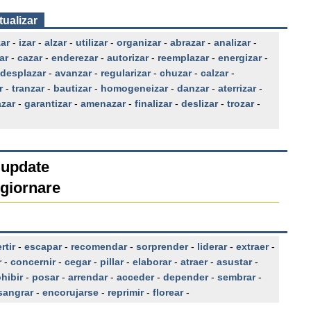
tualizar
zar
-
izar
-
alzar
-
utilizar
-
organizar
-
abrazar
-
analizar
-
ar
-
cazar
-
enderezar
-
autorizar
-
reemplazar
-
energizar
-
desplazar
-
avanzar
-
regularizar
-
chuzar
-
calzar
-
r
-
tranzar
-
bautizar
-
homogeneizar
-
danzar
-
aterrizar
-
azar
-
garantizar
-
amenazar
-
finalizar
-
deslizar
-
trozar
-
 update
giornare
rtir
-
escapar
-
recomendar
-
sorprender
-
liderar
-
extraer
-
r
-
concernir
-
cegar
-
pillar
-
elaborar
-
atraer
-
asustar
-
hibir
-
posar
-
arrendar
-
acceder
-
depender
-
sembrar
-
sangrar
-
encorujarse
-
reprimir
-
florear
-