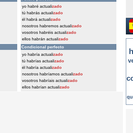
yo habré actuali
zado
tú habrás actuali
zado
él habrá actuali
zado
nosotros habremos actuali
zado
vosotros habréis actuali
zado
ellos habrán actuali
zado
Condicional perfecto
h
yo habría actuali
zado
v
tú habrías actuali
zado
él habría actuali
zado
nosotros habríamos actuali
zado
c
vosotros habríais actuali
zado
ellos habrían actuali
zado
qu