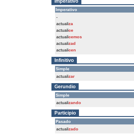
Imperativo
Imperativo
-
actuali
za
actuali
ce
actuali
cemos
actuali
zad
actuali
cen
Infinitivo
Simple
actuali
zar
Gerundio
Simple
actuali
zando
Participio
Pasado
actuali
zado