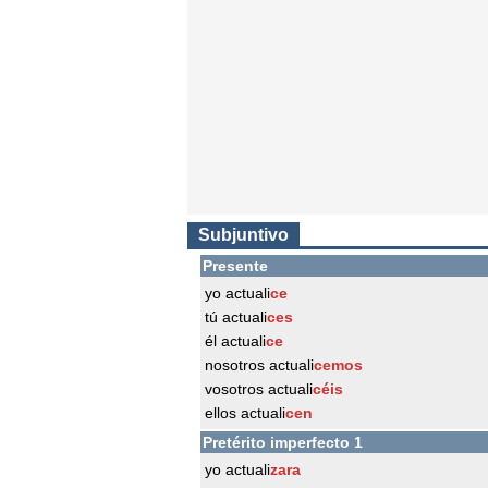
Subjuntivo
Presente
yo actuali
ce
tú actuali
ces
él actuali
ce
nosotros actuali
cemos
vosotros actuali
céis
ellos actuali
cen
Pretérito imperfecto 1
yo actuali
zara