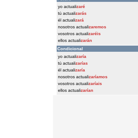
yo actuali
zaré
tú actuali
zarás
él actuali
zará
nosotros actuali
zaremos
vosotros actuali
zaréis
ellos actuali
zarán
Condicional
yo actuali
zaría
tú actuali
zarías
él actuali
zaría
nosotros actuali
zaríamos
vosotros actuali
zaríais
ellos actuali
zarían