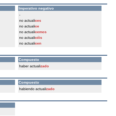
Imperativo negativo
-
no actuali
ces
no actuali
ce
no actuali
cemos
no actuali
céis
no actuali
cen
Compuesto
haber actuali
zado
Compuesto
habiendo actuali
zado