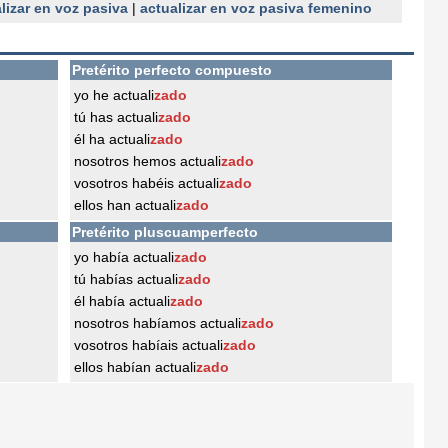
lizar en voz pasiva
|
actualizar en voz pasiva femenino
Pretérito perfecto compuesto
yo he actuali
zado
tú has actuali
zado
él ha actuali
zado
nosotros hemos actuali
zado
vosotros habéis actuali
zado
ellos han actuali
zado
Pretérito pluscuamperfecto
yo había actuali
zado
tú habías actuali
zado
él había actuali
zado
nosotros habíamos actuali
zado
vosotros habíais actuali
zado
ellos habían actuali
zado