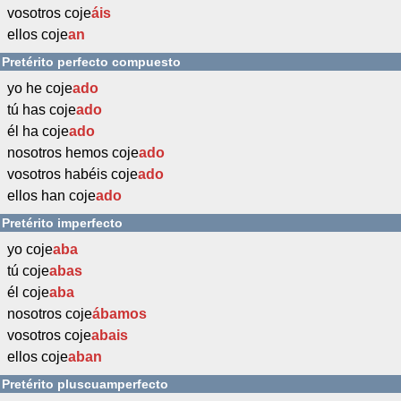
vosotros coje
áis
ellos coje
an
Pretérito perfecto compuesto
yo he coje
ado
tú has coje
ado
él ha coje
ado
nosotros hemos coje
ado
vosotros habéis coje
ado
ellos han coje
ado
Pretérito imperfecto
yo coje
aba
tú coje
abas
él coje
aba
nosotros coje
ábamos
vosotros coje
abais
ellos coje
aban
Pretérito pluscuamperfecto