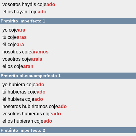
vosotros hayáis coje
ado
ellos hayan coje
ado
Pretérito imperfecto 1
yo coje
ara
tú coje
aras
él coje
ara
nosotros coje
áramos
vosotros coje
arais
ellos coje
aran
Pretérito pluscuamperfecto 1
yo hubiera coje
ado
tú hubieras coje
ado
él hubiera coje
ado
nosotros hubiéramos coje
ado
vosotros hubierais coje
ado
ellos hubieran coje
ado
Pretérito imperfecto 2