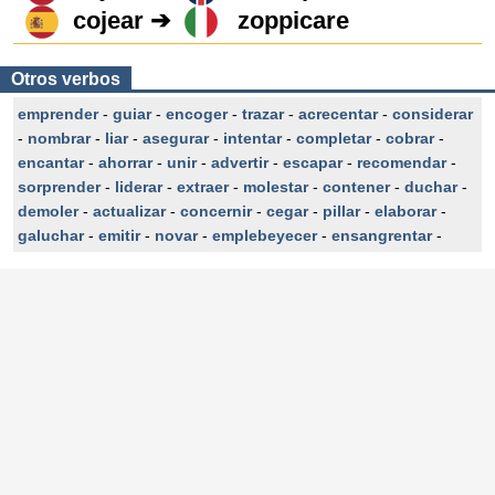
cojear ➔
zoppicare
Otros verbos
emprender
-
guiar
-
encoger
-
trazar
-
acrecentar
-
considerar
-
nombrar
-
liar
-
asegurar
-
intentar
-
completar
-
cobrar
-
encantar
-
ahorrar
-
unir
-
advertir
-
escapar
-
recomendar
-
sorprender
-
liderar
-
extraer
-
molestar
-
contener
-
duchar
-
demoler
-
actualizar
-
concernir
-
cegar
-
pillar
-
elaborar
-
galuchar
-
emitir
-
novar
-
emplebeyecer
-
ensangrentar
-