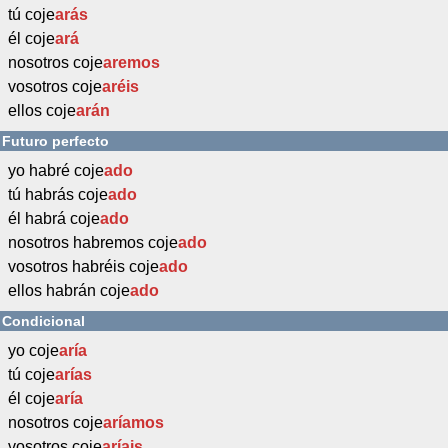
tú coje
arás
él coje
ará
nosotros coje
aremos
vosotros coje
aréis
ellos coje
arán
Futuro perfecto
yo habré coje
ado
tú habrás coje
ado
él habrá coje
ado
nosotros habremos coje
ado
vosotros habréis coje
ado
ellos habrán coje
ado
Condicional
yo coje
aría
tú coje
arías
él coje
aría
nosotros coje
aríamos
vosotros coje
aríais