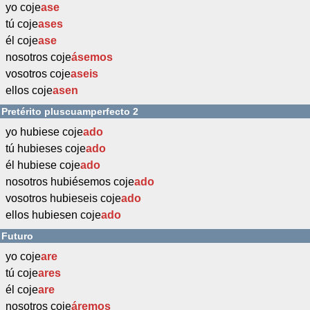
yo coje
ase
tú coje
ases
él coje
ase
nosotros coje
ásemos
vosotros coje
aseis
ellos coje
asen
Pretérito pluscuamperfecto 2
yo hubiese coje
ado
tú hubieses coje
ado
él hubiese coje
ado
nosotros hubiésemos coje
ado
vosotros hubieseis coje
ado
ellos hubiesen coje
ado
Futuro
yo coje
are
tú coje
ares
él coje
are
nosotros coje
áremos