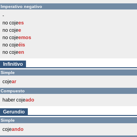
Imperativo negativo
-
no coje
es
no coje
e
no coje
emos
no coje
éis
no coje
en
Infinitivo
Simple
coje
ar
Compuesto
haber coje
ado
Gerundio
Simple
coje
ando