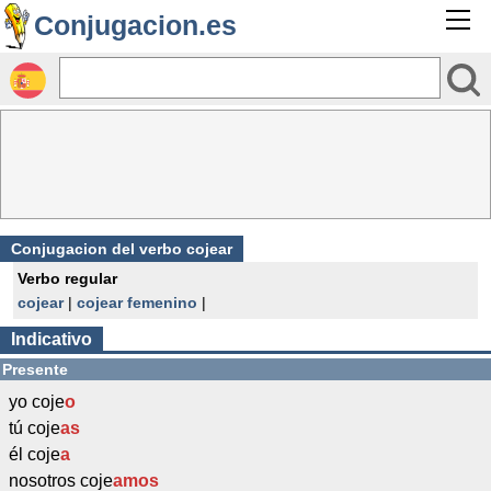
Conjugacion.es
Conjugacion del verbo cojear
Verbo regular
cojear
|
cojear femenino
|
Indicativo
Presente
yo coje
o
tú coje
as
él coje
a
nosotros coje
amos