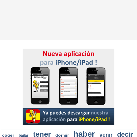
haber
tener
decir
venir
coger
dormir
bailar