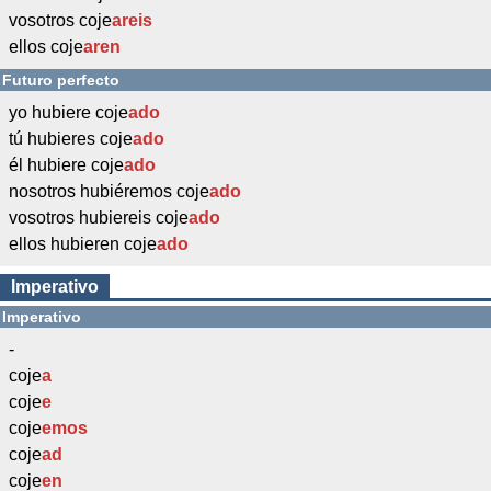
vosotros coje
areis
ellos coje
aren
Futuro perfecto
yo hubiere coje
ado
tú hubieres coje
ado
él hubiere coje
ado
nosotros hubiéremos coje
ado
vosotros hubiereis coje
ado
ellos hubieren coje
ado
Imperativo
Imperativo
-
coje
a
coje
e
coje
emos
coje
ad
coje
en