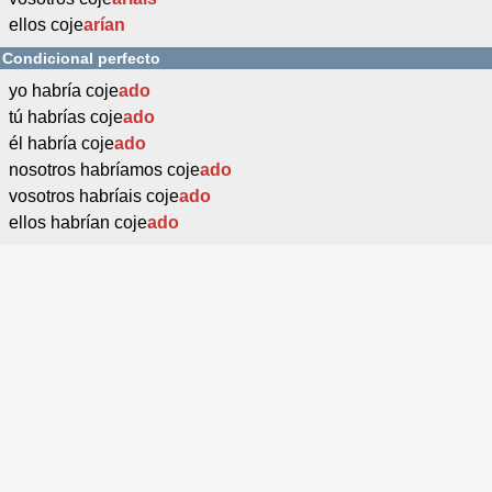
ellos coje
arían
Condicional perfecto
yo habría coje
ado
tú habrías coje
ado
él habría coje
ado
nosotros habríamos coje
ado
vosotros habríais coje
ado
ellos habrían coje
ado