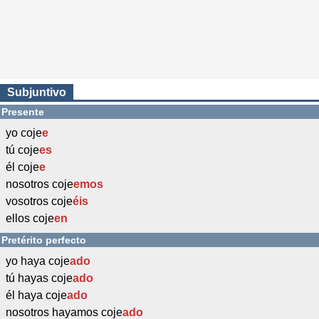
Subjuntivo
Presente
yo coje
e
tú coje
es
él coje
e
nosotros coje
emos
vosotros coje
éis
ellos coje
en
Pretérito perfecto
yo haya coje
ado
tú hayas coje
ado
él haya coje
ado
nosotros hayamos coje
ado