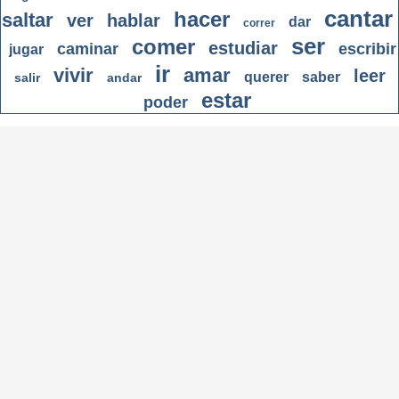
cantar
hacer
saltar
ver
hablar
dar
correr
ser
comer
estudiar
caminar
escribir
jugar
ir
vivir
amar
leer
querer
saber
salir
andar
estar
poder