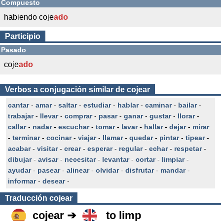
Compuesto
habiendo coje
ado
Participio
Pasado
coje
ado
Verbos a conjugación similar de cojear
cantar
-
amar
-
saltar
-
estudiar
-
hablar
-
caminar
-
bailar
-
trabajar
-
llevar
-
comprar
-
pasar
-
ganar
-
gustar
-
llorar
-
callar
-
nadar
-
escuchar
-
tomar
-
lavar
-
hallar
-
dejar
-
mirar
-
terminar
-
cocinar
-
viajar
-
llamar
-
quedar
-
pintar
-
tipear
-
acabar
-
visitar
-
crear
-
esperar
-
regular
-
echar
-
respetar
-
dibujar
-
avisar
-
necesitar
-
levantar
-
cortar
-
limpiar
-
ayudar
-
pasear
-
alinear
-
olvidar
-
disfrutar
-
mandar
-
informar
-
desear
-
Traducción
cojear
cojear ➔
to limp