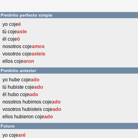
Pretérito perfecto simple
yo coje
é
tú coje
aste
él coje
ó
nosotros coje
amos
vosotros coje
asteis
ellos coje
aron
Pretérito anterior
yo hube coje
ado
tú hubiste coje
ado
él hubo coje
ado
nosotros hubimos coje
ado
vosotros hubisteis coje
ado
ellos hubieron coje
ado
Futuro
yo coje
aré