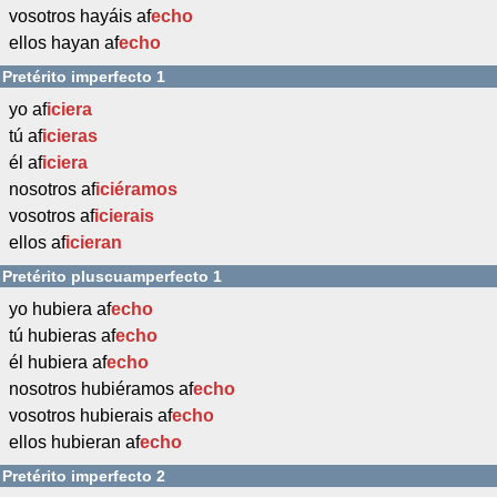
vosotros hayáis af
echo
ellos hayan af
echo
Pretérito imperfecto 1
yo af
iciera
tú af
icieras
él af
iciera
nosotros af
iciéramos
vosotros af
icierais
ellos af
icieran
Pretérito pluscuamperfecto 1
yo hubiera af
echo
tú hubieras af
echo
él hubiera af
echo
nosotros hubiéramos af
echo
vosotros hubierais af
echo
ellos hubieran af
echo
Pretérito imperfecto 2