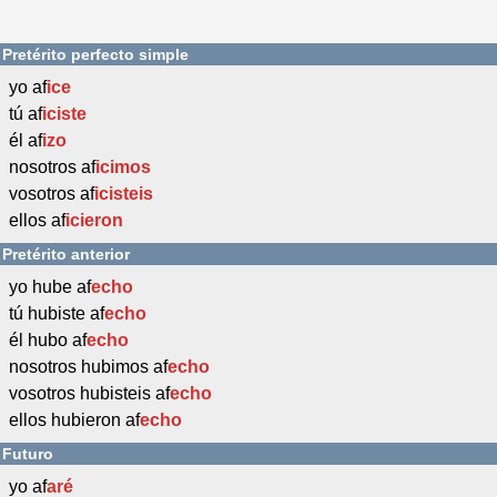
Pretérito perfecto simple
yo af
ice
tú af
iciste
él af
izo
nosotros af
icimos
vosotros af
icisteis
ellos af
icieron
Pretérito anterior
yo hube af
echo
tú hubiste af
echo
él hubo af
echo
nosotros hubimos af
echo
vosotros hubisteis af
echo
ellos hubieron af
echo
Futuro
yo af
aré