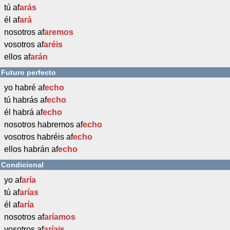
tú af
arás
él af
ará
nosotros af
aremos
vosotros af
aréis
ellos af
arán
Futuro perfecto
yo habré af
echo
tú habrás af
echo
él habrá af
echo
nosotros habremos af
echo
vosotros habréis af
echo
ellos habrán af
echo
Condicional
yo af
aría
tú af
arías
él af
aría
nosotros af
aríamos
vosotros af
aríais