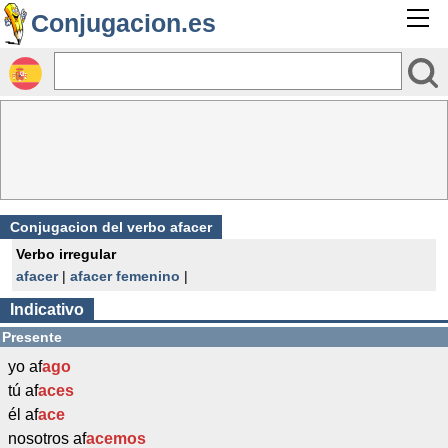
Conjugacion.es
Conjugacion del verbo afacer
Verbo irregular
afacer
|
afacer femenino
|
Indicativo
Presente
yo af
ago
tú af
aces
él af
ace
nosotros af
acemos