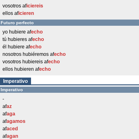
vosotros af
iciereis
ellos af
icieren
Futuro perfecto
yo hubiere af
echo
tú hubieres af
echo
él hubiere af
echo
nosotros hubiéremos af
echo
vosotros hubiereis af
echo
ellos hubieren af
echo
Imperativo
Imperativo
-
af
az
af
aga
af
agamos
af
aced
af
agan