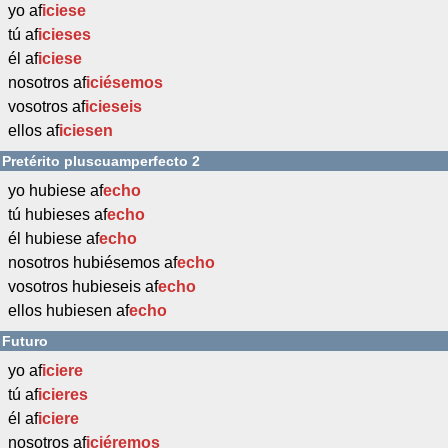
yo af
iciese
tú af
icieses
él af
iciese
nosotros af
iciésemos
vosotros af
icieseis
ellos af
iciesen
Pretérito pluscuamperfecto 2
yo hubiese af
echo
tú hubieses af
echo
él hubiese af
echo
nosotros hubiésemos af
echo
vosotros hubieseis af
echo
ellos hubiesen af
echo
Futuro
yo af
iciere
tú af
icieres
él af
iciere
nosotros af
iciéremos