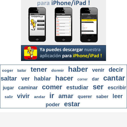
haber
tener
decir
venir
coger
dormir
bailar
cantar
hacer
saltar
ver
hablar
dar
correr
ser
comer
estudiar
caminar
escribir
jugar
ir
vivir
amar
leer
querer
saber
salir
andar
estar
poder