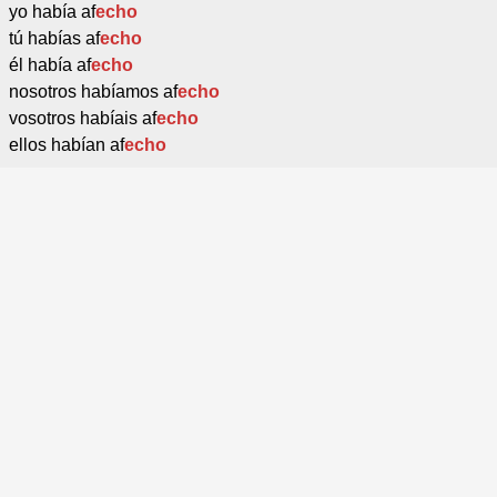
yo había af
echo
tú habías af
echo
él había af
echo
nosotros habíamos af
echo
vosotros habíais af
echo
ellos habían af
echo