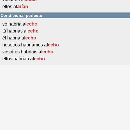
ellos af
arían
Condicional perfecto
yo habría af
echo
tú habrías af
echo
él habría af
echo
nosotros habríamos af
echo
vosotros habríais af
echo
ellos habrían af
echo