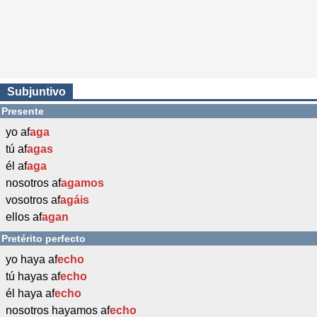
Subjuntivo
Presente
yo af
aga
tú af
agas
él af
aga
nosotros af
agamos
vosotros af
agáis
ellos af
agan
Pretérito perfecto
yo haya af
echo
tú hayas af
echo
él haya af
echo
nosotros hayamos af
echo