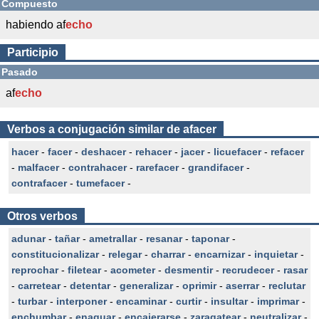
Compuesto
habiendo af
echo
Participio
Pasado
af
echo
Verbos a conjugación similar de afacer
hacer
-
facer
-
deshacer
-
rehacer
-
jacer
-
licuefacer
-
refacer
-
malfacer
-
contrahacer
-
rarefacer
-
grandifacer
-
contrafacer
-
tumefacer
-
Otros verbos
adunar
-
tañar
-
ametrallar
-
resanar
-
taponar
-
constitucionalizar
-
relegar
-
charrar
-
encarnizar
-
inquietar
-
reprochar
-
filetear
-
acometer
-
desmentir
-
recrudecer
-
rasar
-
carretear
-
detentar
-
generalizar
-
oprimir
-
aserrar
-
reclutar
-
turbar
-
interponer
-
encaminar
-
curtir
-
insultar
-
imprimar
-
enchumbar
-
enaguar
-
encajerarse
-
zaragatear
-
neutralizar
-