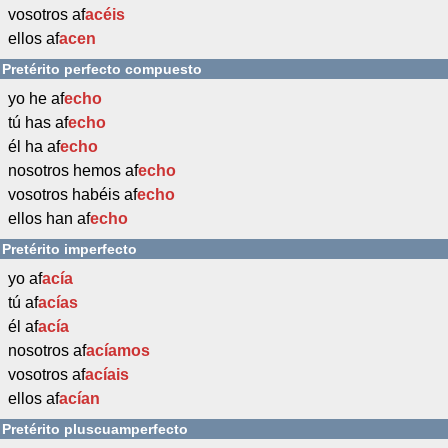
vosotros af
acéis
ellos af
acen
Pretérito perfecto compuesto
yo he af
echo
tú has af
echo
él ha af
echo
nosotros hemos af
echo
vosotros habéis af
echo
ellos han af
echo
Pretérito imperfecto
yo af
acía
tú af
acías
él af
acía
nosotros af
acíamos
vosotros af
acíais
ellos af
acían
Pretérito pluscuamperfecto