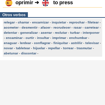
oprimir ➔
to press
Otros verbos
relegar
-
charrar
-
encarnizar
-
inquietar
-
reprochar
-
filetear
-
acometer
-
desmentir
-
afacer
-
recrudecer
-
rasar
-
carretear
-
detentar
-
generalizar
-
aserrar
-
reclutar
-
turbar
-
interponer
-
encaminar
-
curtir
-
insultar
-
imprimar
-
enchumbar
-
enaguar
-
lerdear
-
conflagrar
-
finiquitar
-
astriñir
-
televisar
-
novar
-
tabletear
-
hijuelar
-
repellar
-
torrear
-
trasmutar
-
abetunar
-
discontar
-