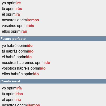
yo oprim
iré
tú oprim
irás
él oprim
irá
nosotros oprim
iremos
vosotros oprim
iréis
ellos oprim
irán
Futuro perfecto
yo habré oprim
ido
tú habrás oprim
ido
él habrá oprim
ido
nosotros habremos oprim
ido
vosotros habréis oprim
ido
ellos habrán oprim
ido
Condicional
yo oprim
iría
tú oprim
irías
él oprim
iría
nosotros oprim
iríamos