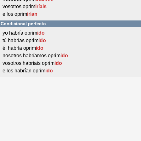
vosotros oprim
iríais
ellos oprim
irían
Condicional perfecto
yo habría oprim
ido
tú habrías oprim
ido
él habría oprim
ido
nosotros habríamos oprim
ido
vosotros habríais oprim
ido
ellos habrían oprim
ido