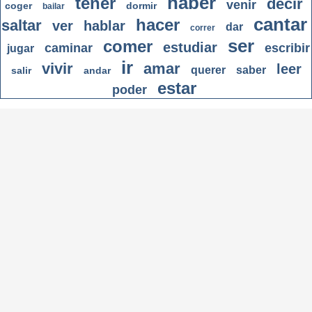
haber
tener
decir
venir
coger
dormir
bailar
cantar
hacer
saltar
ver
hablar
dar
correr
ser
comer
estudiar
caminar
escribir
jugar
ir
vivir
amar
leer
querer
saber
salir
andar
estar
poder