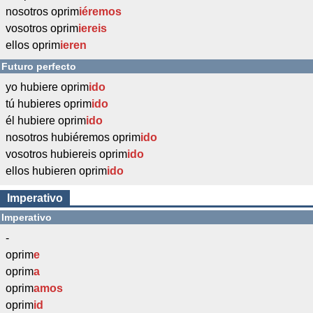
nosotros oprim
iéremos
vosotros oprim
iereis
ellos oprim
ieren
Futuro perfecto
yo hubiere oprim
ido
tú hubieres oprim
ido
él hubiere oprim
ido
nosotros hubiéremos oprim
ido
vosotros hubiereis oprim
ido
ellos hubieren oprim
ido
Imperativo
Imperativo
-
oprim
e
oprim
a
oprim
amos
oprim
id