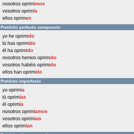
nosotros oprim
imos
vosotros oprim
ís
ellos oprim
en
Pretérito perfecto compuesto
yo he oprim
ido
tú has oprim
ido
él ha oprim
ido
nosotros hemos oprim
ido
vosotros habéis oprim
ido
ellos han oprim
ido
Pretérito imperfecto
yo oprim
ía
tú oprim
ías
él oprim
ía
nosotros oprim
íamos
vosotros oprim
íais
ellos oprim
ían