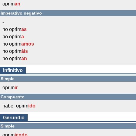
oprim
an
Imperativo negativo
-
no oprim
as
no oprim
a
no oprim
amos
no oprim
áis
no oprim
an
Infinitivo
Simple
oprim
ir
Compuesto
haber oprim
ido
Gerundio
Simple
oprim
iendo