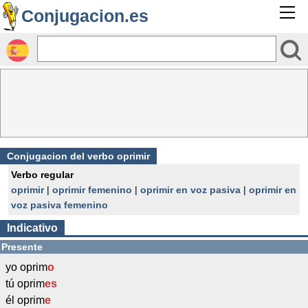
Conjugacion.es
Conjugacion del verbo oprimir
Verbo regular
oprimir
|
oprimir femenino
|
oprimir en voz pasiva
|
oprimir en
voz pasiva femenino
Indicativo
Presente
yo oprim
o
tú oprim
es
él oprim
e