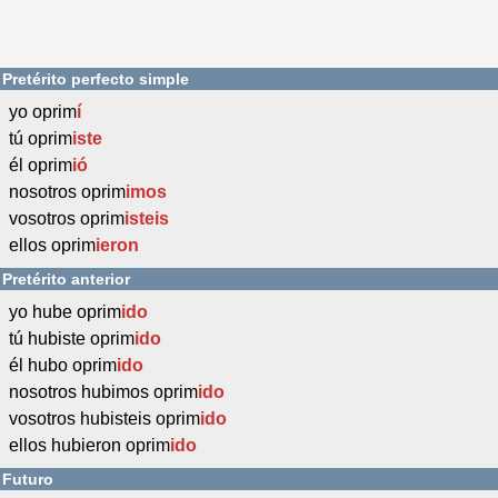
Pretérito perfecto simple
yo oprim
í
tú oprim
iste
él oprim
ió
nosotros oprim
imos
vosotros oprim
isteis
ellos oprim
ieron
Pretérito anterior
yo hube oprim
ido
tú hubiste oprim
ido
él hubo oprim
ido
nosotros hubimos oprim
ido
vosotros hubisteis oprim
ido
ellos hubieron oprim
ido
Futuro