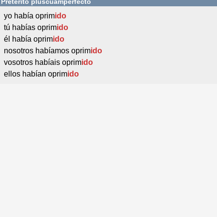
Pretérito pluscuamperfecto
yo había oprim
ido
tú habías oprim
ido
él había oprim
ido
nosotros habíamos oprim
ido
vosotros habíais oprim
ido
ellos habían oprim
ido