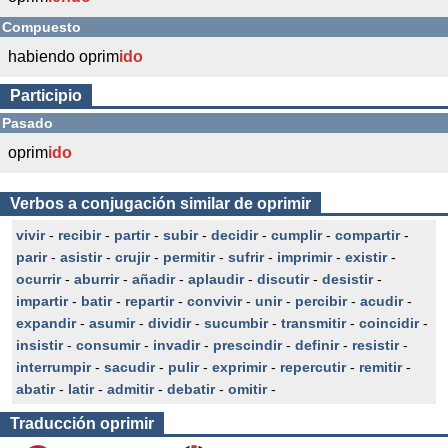
Compuesto
habiendo oprim
ido
Participio
Pasado
oprim
ido
Verbos a conjugación similar de oprimir
vivir
-
recibir
-
partir
-
subir
-
decidir
-
cumplir
-
compartir
-
parir
-
asistir
-
crujir
-
permitir
-
sufrir
-
imprimir
-
existir
-
ocurrir
-
aburrir
-
añadir
-
aplaudir
-
discutir
-
desistir
-
impartir
-
batir
-
repartir
-
convivir
-
unir
-
percibir
-
acudir
-
expandir
-
asumir
-
dividir
-
sucumbir
-
transmitir
-
coincidir
-
insistir
-
consumir
-
invadir
-
prescindir
-
definir
-
resistir
-
interrumpir
-
sacudir
-
pulir
-
exprimir
-
repercutir
-
remitir
-
abatir
-
latir
-
admitir
-
debatir
-
omitir
-
Traducción
oprimir