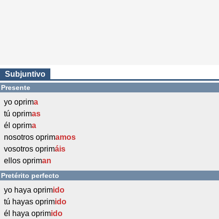
Subjuntivo
Presente
yo oprim
a
tú oprim
as
él oprim
a
nosotros oprim
amos
vosotros oprim
áis
ellos oprim
an
Pretérito perfecto
yo haya oprim
ido
tú hayas oprim
ido
él haya oprim
ido