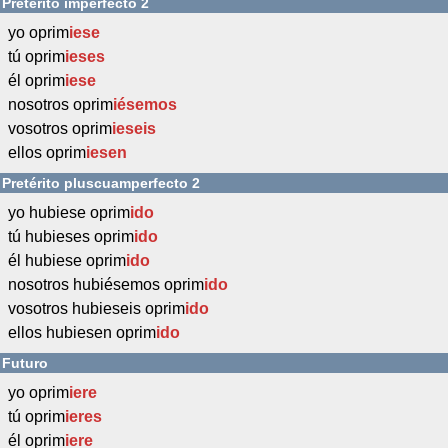
Pretérito imperfecto 2
yo oprim
iese
tú oprim
ieses
él oprim
iese
nosotros oprim
iésemos
vosotros oprim
ieseis
ellos oprim
iesen
Pretérito pluscuamperfecto 2
yo hubiese oprim
ido
tú hubieses oprim
ido
él hubiese oprim
ido
nosotros hubiésemos oprim
ido
vosotros hubieseis oprim
ido
ellos hubiesen oprim
ido
Futuro
yo oprim
iere
tú oprim
ieres
él oprim
iere