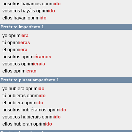
nosotros hayamos oprim
ido
vosotros hayáis oprim
ido
ellos hayan oprim
ido
Pretérito imperfecto 1
yo oprim
iera
tú oprim
ieras
él oprim
iera
nosotros oprim
iéramos
vosotros oprim
ierais
ellos oprim
ieran
Pretérito pluscuamperfecto 1
yo hubiera oprim
ido
tú hubieras oprim
ido
él hubiera oprim
ido
nosotros hubiéramos oprim
ido
vosotros hubierais oprim
ido
ellos hubieran oprim
ido