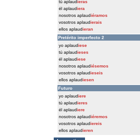
tú aplaud
ieras
él aplaud
iera
nosotros aplaud
iéramos
vosotros aplaud
ierais
ellos aplaud
ieran
Pretérito imperfecto 2
yo aplaud
iese
tú aplaud
ieses
él aplaud
iese
nosotros aplaud
iésemos
vosotros aplaud
ieseis
ellos aplaud
iesen
Futuro
yo aplaud
iere
tú aplaud
ieres
él aplaud
iere
nosotros aplaud
iéremos
vosotros aplaud
iereis
ellos aplaud
ieren