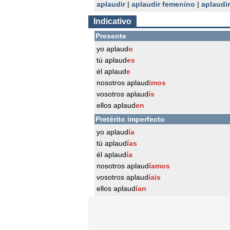
aplaudir
|
aplaudir femenino
|
aplaudir
Indicativo
Presente
yo aplaud
o
tú aplaud
es
él aplaud
e
nosotros aplaud
imos
vosotros aplaud
ís
ellos aplaud
en
Pretérito imperfecto
yo aplaud
ía
tú aplaud
ías
él aplaud
ía
nosotros aplaud
íamos
vosotros aplaud
íais
ellos aplaud
ían