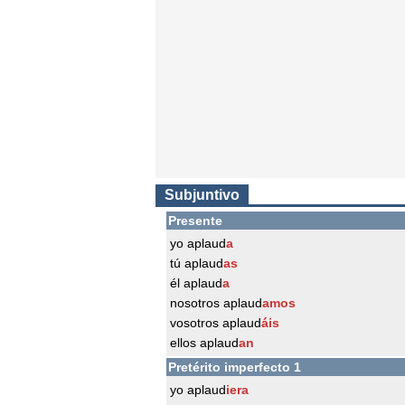
Subjuntivo
Presente
yo aplaud
a
tú aplaud
as
él aplaud
a
nosotros aplaud
amos
vosotros aplaud
áis
ellos aplaud
an
Pretérito imperfecto 1
yo aplaud
iera