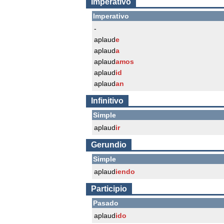
Imperativo
Imperativo
-
aplaud
e
aplaud
a
aplaud
amos
aplaud
id
aplaud
an
Infinitivo
Simple
aplaud
ir
Gerundio
Simple
aplaud
iendo
Participio
Pasado
aplaud
ido