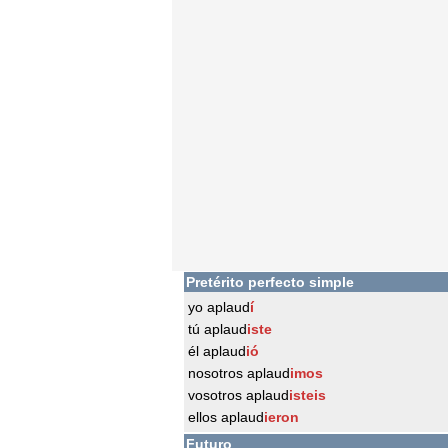
Pretérito perfecto simple
yo aplaud
í
tú aplaud
iste
él aplaud
ió
nosotros aplaud
imos
vosotros aplaud
isteis
ellos aplaud
ieron
Futuro