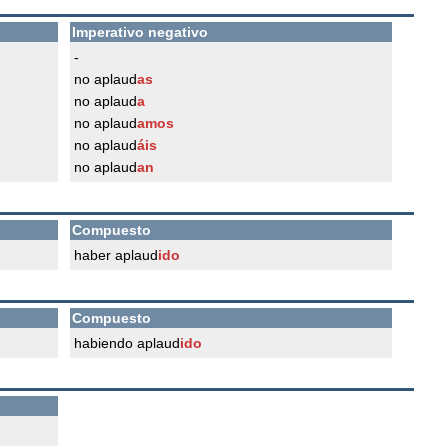
Imperativo negativo
-
no aplaud
as
no aplaud
a
no aplaud
amos
no aplaud
áis
no aplaud
an
Compuesto
haber aplaud
ido
Compuesto
habiendo aplaud
ido