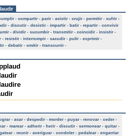
laudir
cumplir
-
compartir
-
parir
-
asistir
-
crujir
-
permitir
-
sufrir
-
adir
-
discutir
-
desistir
-
impartir
-
batir
-
repartir
-
convivir
umir
-
dividir
-
sucumbir
-
transmitir
-
coincidir
-
insistir
-
r
-
resistir
-
interrumpir
-
sacudir
-
pulir
-
exprimir
-
ir
-
debatir
-
omitir
-
transcurrir
-
applaud
laudir
laudire
audir
ograr
-
asar
-
despedir
-
morder
-
puyar
-
renovar
-
ceder
-
nar
-
marear
-
adherir
-
herir
-
discutir
-
sermonear
-
quitar
-
gatear
-
reunir
-
averiguar
-
condoler
-
pedalear
-
engarriar