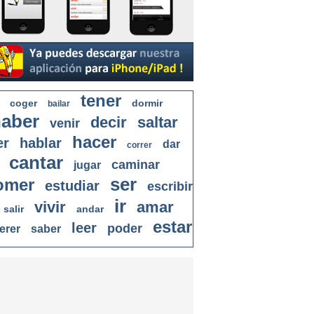
tener
coger
dormir
bailar
aber
decir
saltar
venir
hacer
er
hablar
dar
correr
cantar
caminar
jugar
ser
omer
estudiar
escribir
ir
vivir
amar
salir
andar
estar
leer
poder
erer
saber