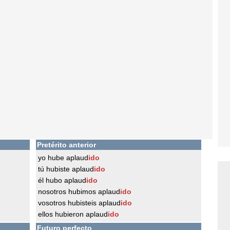
Pretérito anterior
yo hube aplaud
ido
tú hubiste aplaud
ido
él hubo aplaud
ido
nosotros hubimos aplaud
ido
vosotros hubisteis aplaud
ido
ellos hubieron aplaud
ido
Futuro perfecto