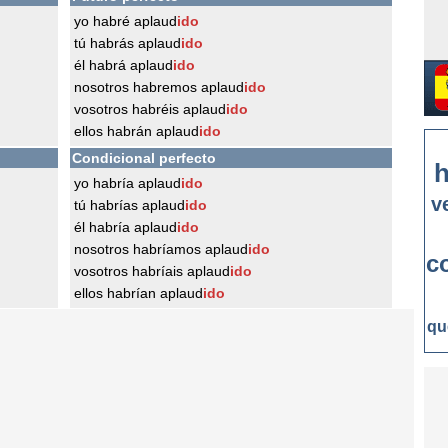
yo habré aplaud
ido
tú habrás aplaud
ido
él habrá aplaud
ido
nosotros habremos aplaud
ido
vosotros habréis aplaud
ido
ellos habrán aplaud
ido
Condicional perfecto
h
yo habría aplaud
ido
v
tú habrías aplaud
ido
él habría aplaud
ido
nosotros habríamos aplaud
ido
c
vosotros habríais aplaud
ido
ellos habrían aplaud
ido
qu