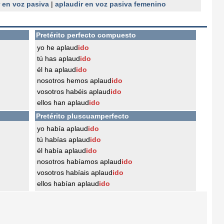
 en voz pasiva
|
aplaudir en voz pasiva femenino
Pretérito perfecto compuesto
yo he aplaud
ido
tú has aplaud
ido
él ha aplaud
ido
nosotros hemos aplaud
ido
vosotros habéis aplaud
ido
ellos han aplaud
ido
Pretérito pluscuamperfecto
yo había aplaud
ido
tú habías aplaud
ido
él había aplaud
ido
nosotros habíamos aplaud
ido
vosotros habíais aplaud
ido
ellos habían aplaud
ido