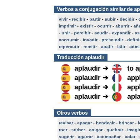
Verbos a conjugación similar de ap
vivir
-
recibir
-
partir
-
subir
-
decidir
-
imprimir
-
existir
-
ocurrir
-
aburrir
-
añ
-
unir
-
percibir
-
acudir
-
expandir
-
as
consumir
-
invadir
-
prescindir
-
defini
repercutir
-
remitir
-
abatir
-
latir
-
admit
Traducción
aplaudir
aplaudir ➔
to 
aplaudir ➔
app
aplaudir ➔
app
aplaudir ➔
apl
Otros verbos
revisar
-
apagar
-
bendecir
-
brincar
-
l
roer
-
sorber
-
colgar
-
quebrar
-
imagi
sugerir
-
agarrar
-
acompañar
-
colar
-