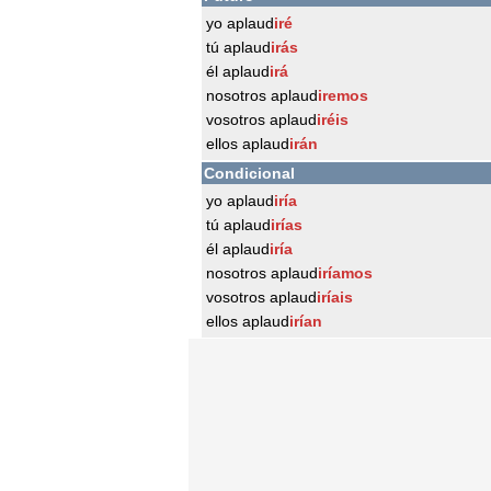
yo aplaud
iré
tú aplaud
irás
él aplaud
irá
nosotros aplaud
iremos
vosotros aplaud
iréis
ellos aplaud
irán
Condicional
yo aplaud
iría
tú aplaud
irías
él aplaud
iría
nosotros aplaud
iríamos
vosotros aplaud
iríais
ellos aplaud
irían