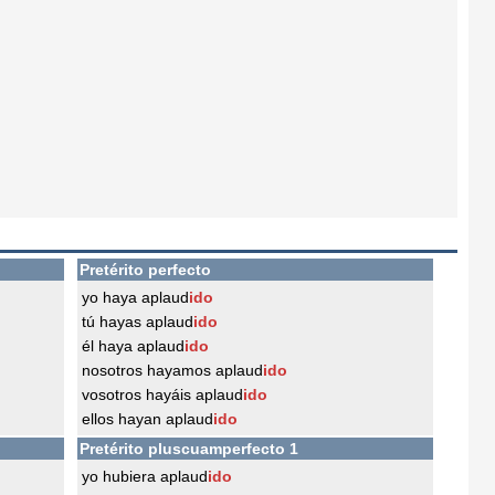
Pretérito perfecto
yo haya aplaud
ido
tú hayas aplaud
ido
él haya aplaud
ido
nosotros hayamos aplaud
ido
vosotros hayáis aplaud
ido
ellos hayan aplaud
ido
Pretérito pluscuamperfecto 1
yo hubiera aplaud
ido