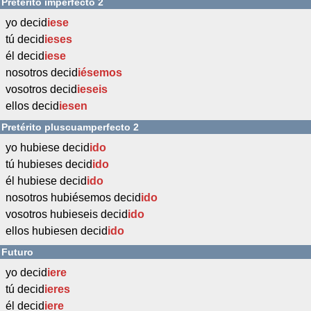
Pretérito imperfecto 2
yo decid
iese
tú decid
ieses
él decid
iese
nosotros decid
iésemos
vosotros decid
ieseis
ellos decid
iesen
Pretérito pluscuamperfecto 2
yo hubiese decid
ido
tú hubieses decid
ido
él hubiese decid
ido
nosotros hubiésemos decid
ido
vosotros hubieseis decid
ido
ellos hubiesen decid
ido
Futuro
yo decid
iere
tú decid
ieres
él decid
iere