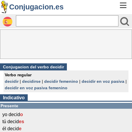
Conjugacion.es
Conjugacion del verbo decidir
Verbo regular
decidir
|
decidirse
|
decidir femenino
|
decidir en voz pasiva
|
decidir en voz pasiva femenino
Indicativo
Presente
yo decid
o
tú decid
es
él decid
e