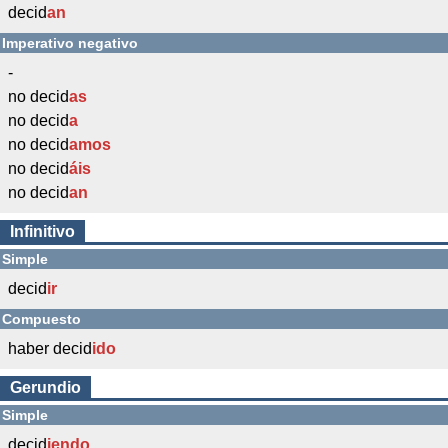
decid
an
Imperativo negativo
-
no decid
as
no decid
a
no decid
amos
no decid
áis
no decid
an
Infinitivo
Simple
decid
ir
Compuesto
haber decid
ido
Gerundio
Simple
decid
iendo