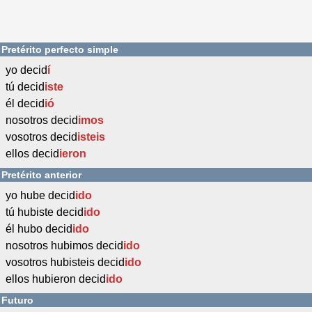
Pretérito perfecto simple
yo decid
í
tú decid
iste
él decid
ió
nosotros decid
imos
vosotros decid
isteis
ellos decid
ieron
Pretérito anterior
yo hube decid
ido
tú hubiste decid
ido
él hubo decid
ido
nosotros hubimos decid
ido
vosotros hubisteis decid
ido
ellos hubieron decid
ido
Futuro