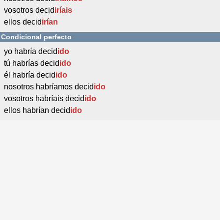
vosotros decid
iríais
ellos decid
irían
Condicional perfecto
yo habría decid
ido
tú habrías decid
ido
él habría decid
ido
nosotros habríamos decid
ido
vosotros habríais decid
ido
ellos habrían decid
ido