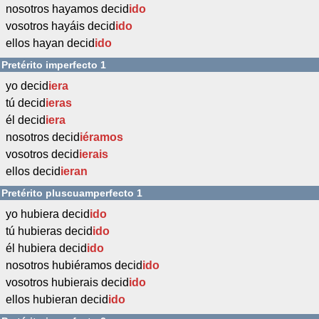
nosotros hayamos decid
ido
vosotros hayáis decid
ido
ellos hayan decid
ido
Pretérito imperfecto 1
yo decid
iera
tú decid
ieras
él decid
iera
nosotros decid
iéramos
vosotros decid
ierais
ellos decid
ieran
Pretérito pluscuamperfecto 1
yo hubiera decid
ido
tú hubieras decid
ido
él hubiera decid
ido
nosotros hubiéramos decid
ido
vosotros hubierais decid
ido
ellos hubieran decid
ido