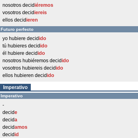
nosotros decid
iéremos
vosotros decid
iereis
ellos decid
ieren
Futuro perfecto
yo hubiere decid
ido
tú hubieres decid
ido
él hubiere decid
ido
nosotros hubiéremos decid
ido
vosotros hubiereis decid
ido
ellos hubieren decid
ido
Imperativo
Imperativo
-
decid
e
decid
a
decid
amos
decid
id