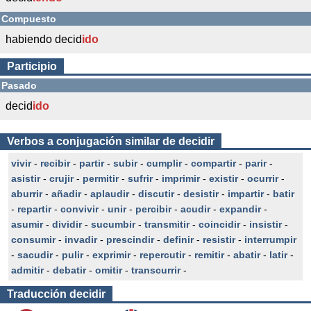
Compuesto
habiendo decid
ido
Participio
Pasado
decid
ido
Verbos a conjugación similar de decidir
vivir
-
recibir
-
partir
-
subir
-
cumplir
-
compartir
-
parir
-
asistir
-
crujir
-
permitir
-
sufrir
-
imprimir
-
existir
-
ocurrir
-
aburrir
-
añadir
-
aplaudir
-
discutir
-
desistir
-
impartir
-
batir
-
repartir
-
convivir
-
unir
-
percibir
-
acudir
-
expandir
-
asumir
-
dividir
-
sucumbir
-
transmitir
-
coincidir
-
insistir
-
consumir
-
invadir
-
prescindir
-
definir
-
resistir
-
interrumpir
-
sacudir
-
pulir
-
exprimir
-
repercutir
-
remitir
-
abatir
-
latir
-
admitir
-
debatir
-
omitir
-
transcurrir
-
Traducción
decidir