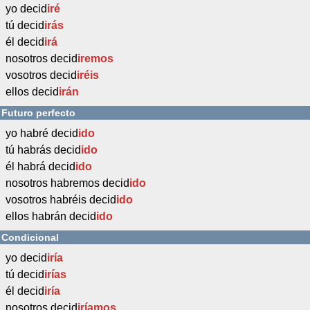
yo decid
iré
tú decid
irás
él decid
irá
nosotros decid
iremos
vosotros decid
iréis
ellos decid
irán
Futuro perfecto
yo habré decid
ido
tú habrás decid
ido
él habrá decid
ido
nosotros habremos decid
ido
vosotros habréis decid
ido
ellos habrán decid
ido
Condicional
yo decid
iría
tú decid
irías
él decid
iría
nosotros decid
iríamos