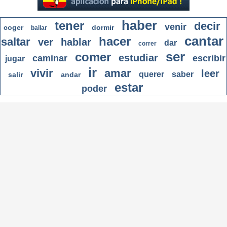
haber
tener
decir
venir
coger
dormir
bailar
cantar
hacer
saltar
ver
hablar
dar
correr
ser
comer
estudiar
caminar
escribir
jugar
ir
vivir
amar
leer
querer
saber
salir
andar
estar
poder