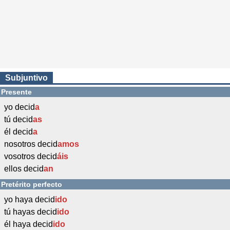
Subjuntivo
Presente
yo decid
a
tú decid
as
él decid
a
nosotros decid
amos
vosotros decid
áis
ellos decid
an
Pretérito perfecto
yo haya decid
ido
tú hayas decid
ido
él haya decid
ido