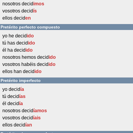
nosotros decid
imos
vosotros decid
ís
ellos decid
en
Pretérito perfecto compuesto
yo he decid
ido
tú has decid
ido
él ha decid
ido
nosotros hemos decid
ido
vosotros habéis decid
ido
ellos han decid
ido
Pretérito imperfecto
yo decid
ía
tú decid
ías
él decid
ía
nosotros decid
íamos
vosotros decid
íais
ellos decid
ían