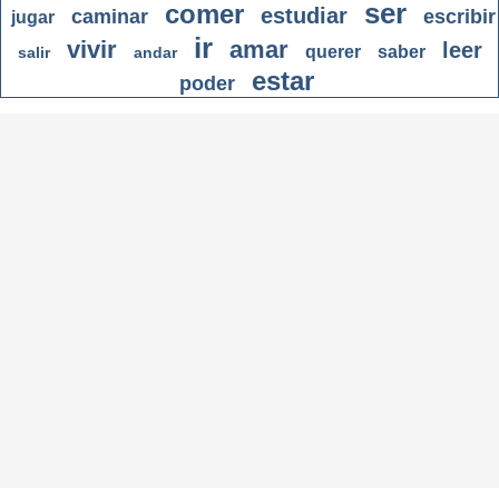
ser
comer
estudiar
caminar
escribir
jugar
ir
vivir
amar
leer
querer
saber
salir
andar
estar
poder