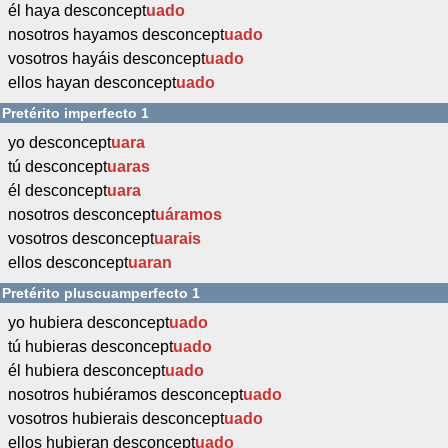
él haya desconcept
uado
nosotros hayamos desconcept
uado
vosotros hayáis desconcept
uado
ellos hayan desconcept
uado
Pretérito imperfecto 1
yo desconcept
uara
tú desconcept
uaras
él desconcept
uara
nosotros desconcept
uáramos
vosotros desconcept
uarais
ellos desconcept
uaran
Pretérito pluscuamperfecto 1
yo hubiera desconcept
uado
tú hubieras desconcept
uado
él hubiera desconcept
uado
nosotros hubiéramos desconcept
uado
vosotros hubierais desconcept
uado
ellos hubieran desconcept
uado