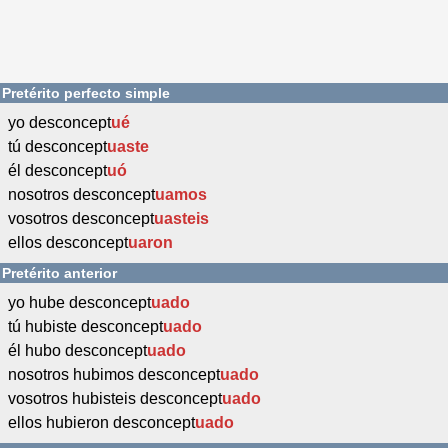
Pretérito perfecto simple
yo desconcept
ué
tú desconcept
uaste
él desconcept
uó
nosotros desconcept
uamos
vosotros desconcept
uasteis
ellos desconcept
uaron
Pretérito anterior
yo hube desconcept
uado
tú hubiste desconcept
uado
él hubo desconcept
uado
nosotros hubimos desconcept
uado
vosotros hubisteis desconcept
uado
ellos hubieron desconcept
uado