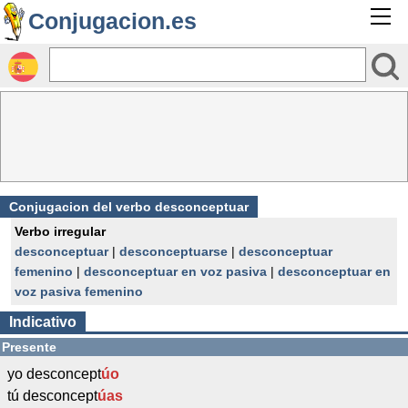
Conjugacion.es
Conjugacion del verbo desconceptuar
Verbo irregular
desconceptuar
|
desconceptuarse
|
desconceptuar
femenino
|
desconceptuar en voz pasiva
|
desconceptuar en
voz pasiva femenino
Indicativo
Presente
yo desconcept
úo
tú desconcept
úas