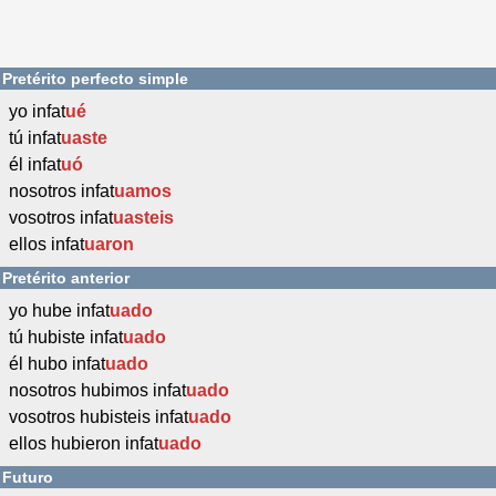
Pretérito perfecto simple
yo infat
ué
tú infat
uaste
él infat
uó
nosotros infat
uamos
vosotros infat
uasteis
ellos infat
uaron
Pretérito anterior
yo hube infat
uado
tú hubiste infat
uado
él hubo infat
uado
nosotros hubimos infat
uado
vosotros hubisteis infat
uado
ellos hubieron infat
uado
Futuro