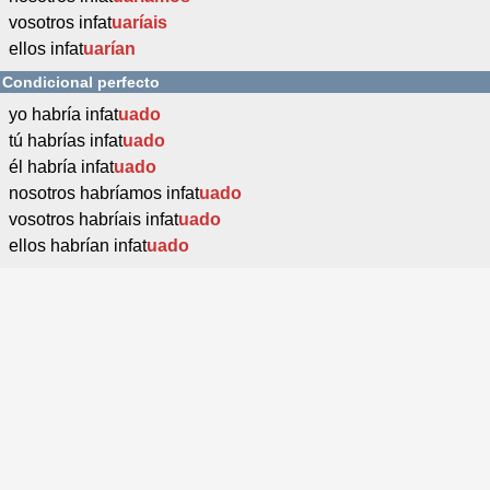
vosotros infat
uaríais
ellos infat
uarían
Condicional perfecto
yo habría infat
uado
tú habrías infat
uado
él habría infat
uado
nosotros habríamos infat
uado
vosotros habríais infat
uado
ellos habrían infat
uado