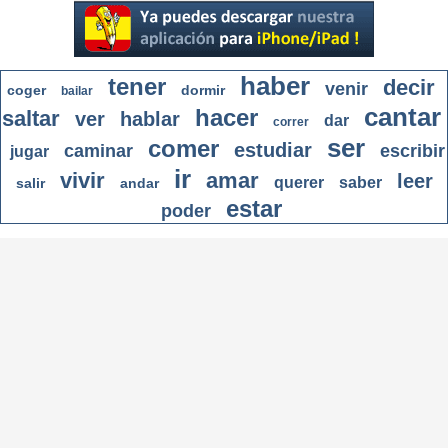
haber
tener
decir
venir
coger
dormir
bailar
cantar
hacer
saltar
ver
hablar
dar
correr
ser
comer
estudiar
caminar
escribir
jugar
ir
vivir
amar
leer
querer
saber
salir
andar
estar
poder