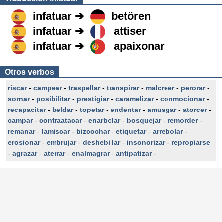
infatuar ➔
betören
infatuar ➔
attiser
infatuar ➔
apaixonar
Otros verbos
riscar
-
campear
-
traspellar
-
transpirar
-
malcreer
-
perorar
-
sornar
-
posibilitar
-
prestigiar
-
caramelizar
-
conmocionar
-
recapacitar
-
beldar
-
topetar
-
endentar
-
amusgar
-
atorcer
-
campar
-
contraatacar
-
enarbolar
-
bosquejar
-
remorder
-
remanar
-
lamiscar
-
bizcochar
-
etiquetar
-
arrebolar
-
erosionar
-
embrujar
-
deshebillar
-
insonorizar
-
repropiarse
-
agrazar
-
aterrar
-
enalmagrar
-
antipatizar
-