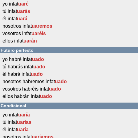
yo infat
uaré
tú infat
uarás
él infat
uará
nosotros infat
uaremos
vosotros infat
uaréis
ellos infat
uarán
Futuro perfecto
yo habré infat
uado
tú habrás infat
uado
él habrá infat
uado
nosotros habremos infat
uado
vosotros habréis infat
uado
ellos habrán infat
uado
Condicional
yo infat
uaría
tú infat
uarías
él infat
uaría
nosotros infat
uaríamos