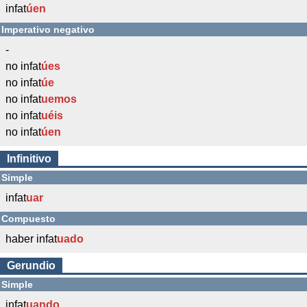
infat
úen
Imperativo negativo
-
no infat
úes
no infat
úe
no infat
uemos
no infat
uéis
no infat
úen
Infinitivo
Simple
infat
uar
Compuesto
haber infat
uado
Gerundio
Simple
infat
uando