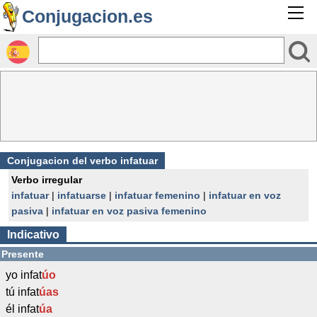
Conjugacion.es
Conjugacion del verbo infatuar
Verbo irregular
infatuar
|
infatuarse
|
infatuar femenino
|
infatuar en voz
pasiva
|
infatuar en voz pasiva femenino
Indicativo
Presente
yo infat
úo
tú infat
úas
él infat
úa