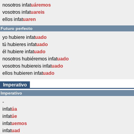
nosotros infat
uáremos
vosotros infat
uareis
ellos infat
uaren
Futuro perfecto
yo hubiere infat
uado
tú hubieres infat
uado
él hubiere infat
uado
nosotros hubiéremos infat
uado
vosotros hubiereis infat
uado
ellos hubieren infat
uado
Imperativo
Imperativo
-
infat
úa
infat
úe
infat
uemos
infat
uad