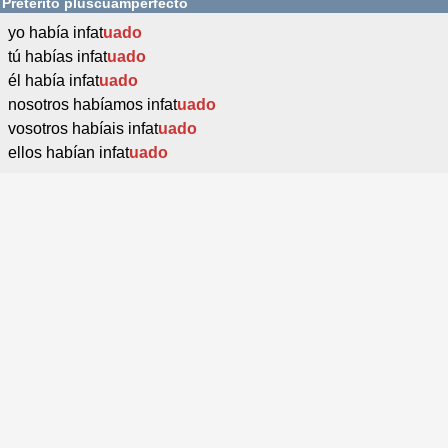
Pretérito pluscuamperfecto
yo había infat
uado
tú habías infat
uado
él había infat
uado
nosotros habíamos infat
uado
vosotros habíais infat
uado
ellos habían infat
uado