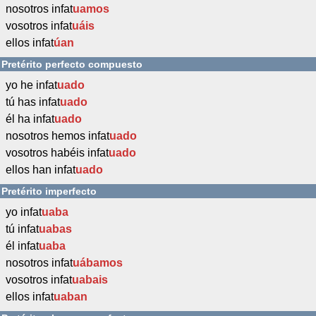
nosotros infat
uamos
vosotros infat
uáis
ellos infat
úan
Pretérito perfecto compuesto
yo he infat
uado
tú has infat
uado
él ha infat
uado
nosotros hemos infat
uado
vosotros habéis infat
uado
ellos han infat
uado
Pretérito imperfecto
yo infat
uaba
tú infat
uabas
él infat
uaba
nosotros infat
uábamos
vosotros infat
uabais
ellos infat
uaban