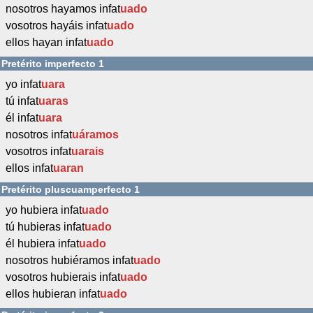
nosotros hayamos infat
uado
vosotros hayáis infat
uado
ellos hayan infat
uado
Pretérito imperfecto 1
yo infat
uara
tú infat
uaras
él infat
uara
nosotros infat
uáramos
vosotros infat
uarais
ellos infat
uaran
Pretérito pluscuamperfecto 1
yo hubiera infat
uado
tú hubieras infat
uado
él hubiera infat
uado
nosotros hubiéramos infat
uado
vosotros hubierais infat
uado
ellos hubieran infat
uado