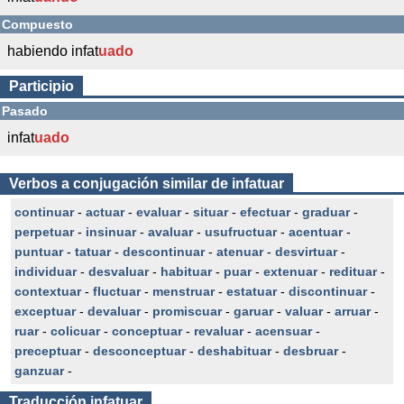
Compuesto
habiendo infat
uado
Participio
Pasado
infat
uado
Verbos a conjugación similar de infatuar
continuar
-
actuar
-
evaluar
-
situar
-
efectuar
-
graduar
-
perpetuar
-
insinuar
-
avaluar
-
usufructuar
-
acentuar
-
puntuar
-
tatuar
-
descontinuar
-
atenuar
-
desvirtuar
-
individuar
-
desvaluar
-
habituar
-
puar
-
extenuar
-
redituar
-
contextuar
-
fluctuar
-
menstruar
-
estatuar
-
discontinuar
-
exceptuar
-
devaluar
-
promiscuar
-
garuar
-
valuar
-
arruar
-
ruar
-
colicuar
-
conceptuar
-
revaluar
-
acensuar
-
preceptuar
-
desconceptuar
-
deshabituar
-
desbruar
-
ganzuar
-
Traducción
infatuar