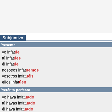
Subjuntivo
Presente
yo infat
úe
tú infat
úes
él infat
úe
nosotros infat
uemos
vosotros infat
uéis
ellos infat
úen
Pretérito perfecto
yo haya infat
uado
tú hayas infat
uado
él haya infat
uado