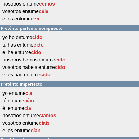
nosotros entume
cemos
vosotros entume
céis
ellos entume
cen
Pretérito perfecto compuesto
yo he entume
cido
tú has entume
cido
él ha entume
cido
nosotros hemos entume
cido
vosotros habéis entume
cido
ellos han entume
cido
Pretérito imperfecto
yo entume
cía
tú entume
cías
él entume
cía
nosotros entume
cíamos
vosotros entume
cíais
ellos entume
cían