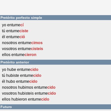
Pretérito perfecto simple
yo entume
cí
tú entume
ciste
él entume
ció
nosotros entume
cimos
vosotros entume
cisteis
ellos entume
cieron
Pretérito anterior
yo hube entume
cido
tú hubiste entume
cido
él hubo entume
cido
nosotros hubimos entume
cido
vosotros hubisteis entume
cido
ellos hubieron entume
cido
Futuro