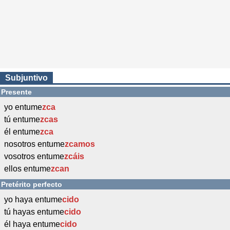
Subjuntivo
Presente
yo entume
zca
tú entume
zcas
él entume
zca
nosotros entume
zcamos
vosotros entume
zcáis
ellos entume
zcan
Pretérito perfecto
yo haya entume
cido
tú hayas entume
cido
él haya entume
cido