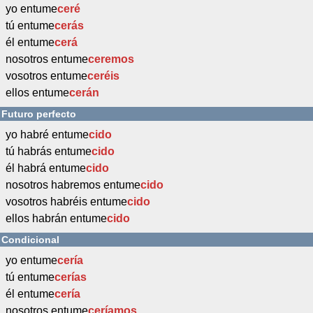
yo entume
ceré
tú entume
cerás
él entume
cerá
nosotros entume
ceremos
vosotros entume
ceréis
ellos entume
cerán
Futuro perfecto
yo habré entume
cido
tú habrás entume
cido
él habrá entume
cido
nosotros habremos entume
cido
vosotros habréis entume
cido
ellos habrán entume
cido
Condicional
yo entume
cería
tú entume
cerías
él entume
cería
nosotros entume
ceríamos