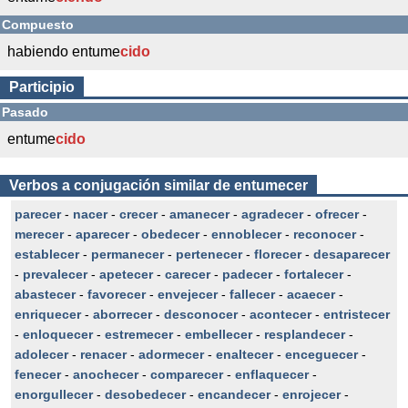
Compuesto
habiendo entume
cido
Participio
Pasado
entume
cido
Verbos a conjugación similar de entumecer
parecer
-
nacer
-
crecer
-
amanecer
-
agradecer
-
ofrecer
-
merecer
-
aparecer
-
obedecer
-
ennoblecer
-
reconocer
-
establecer
-
permanecer
-
pertenecer
-
florecer
-
desaparecer
-
prevalecer
-
apetecer
-
carecer
-
padecer
-
fortalecer
-
abastecer
-
favorecer
-
envejecer
-
fallecer
-
acaecer
-
enriquecer
-
aborrecer
-
desconocer
-
acontecer
-
entristecer
-
enloquecer
-
estremecer
-
embellecer
-
resplandecer
-
adolecer
-
renacer
-
adormecer
-
enaltecer
-
enceguecer
-
fenecer
-
anochecer
-
comparecer
-
enflaquecer
-
enorgullecer
-
desobedecer
-
encandecer
-
enrojecer
-