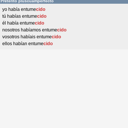
Pretérito pluscuamperfecto
yo había entume
cido
tú habías entume
cido
él había entume
cido
nosotros habíamos entume
cido
vosotros habíais entume
cido
ellos habían entume
cido