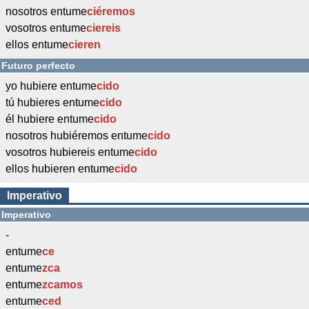
nosotros entume
ciéremos
vosotros entume
ciereis
ellos entume
cieren
Futuro perfecto
yo hubiere entume
cido
tú hubieres entume
cido
él hubiere entume
cido
nosotros hubiéremos entume
cido
vosotros hubiereis entume
cido
ellos hubieren entume
cido
Imperativo
Imperativo
-
entume
ce
entume
zca
entume
zcamos
entume
ced