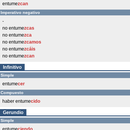
entume
zcan
Imperativo negativo
-
no entume
zcas
no entume
zca
no entume
zcamos
no entume
zcáis
no entume
zcan
Infinitivo
Simple
entume
cer
Compuesto
haber entume
cido
Gerundio
Simple
entume
ciendo