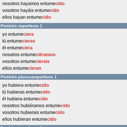
nosotros hayamos entume
cido
vosotros hayáis entume
cido
ellos hayan entume
cido
Pretérito imperfecto 1
yo entume
ciera
tú entume
cieras
él entume
ciera
nosotros entume
ciéramos
vosotros entume
cierais
ellos entume
cieran
Pretérito pluscuamperfecto 1
yo hubiera entume
cido
tú hubieras entume
cido
él hubiera entume
cido
nosotros hubiéramos entume
cido
vosotros hubierais entume
cido
ellos hubieran entume
cido