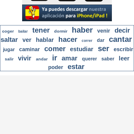
haber
tener
decir
venir
coger
dormir
bailar
cantar
hacer
saltar
ver
hablar
dar
correr
ser
comer
estudiar
caminar
escribir
jugar
ir
vivir
amar
leer
querer
saber
salir
andar
estar
poder