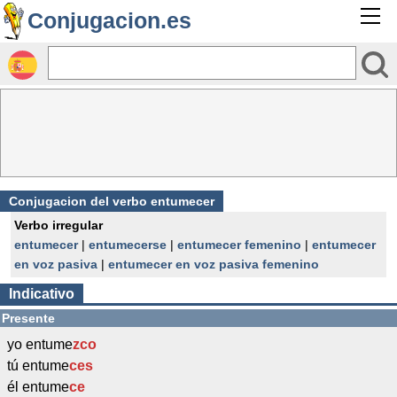
Conjugacion.es
Conjugacion del verbo entumecer
Verbo irregular
entumecer
|
entumecerse
|
entumecer femenino
|
entumecer
en voz pasiva
|
entumecer en voz pasiva femenino
Indicativo
Presente
yo entume
zco
tú entume
ces
él entume
ce