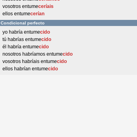
vosotros entume
ceríais
ellos entume
cerían
Condicional perfecto
yo habría entume
cido
tú habrías entume
cido
él habría entume
cido
nosotros habríamos entume
cido
vosotros habríais entume
cido
ellos habrían entume
cido