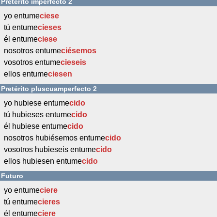
Pretérito imperfecto 2
yo entume
ciese
tú entume
cieses
él entume
ciese
nosotros entume
ciésemos
vosotros entume
cieseis
ellos entume
ciesen
Pretérito pluscuamperfecto 2
yo hubiese entume
cido
tú hubieses entume
cido
él hubiese entume
cido
nosotros hubiésemos entume
cido
vosotros hubieseis entume
cido
ellos hubiesen entume
cido
Futuro
yo entume
ciere
tú entume
cieres
él entume
ciere