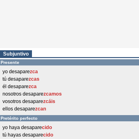
Subjuntivo
Presente
yo desapare
zca
tú desapare
zcas
él desapare
zca
nosotros desapare
zcamos
vosotros desapare
zcáis
ellos desapare
zcan
Pretérito perfecto
yo haya desapare
cido
tú hayas desapare
cido