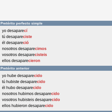
Pretérito perfecto simple
yo desapare
cí
tú desapare
ciste
él desapare
ció
nosotros desapare
cimos
vosotros desapare
cisteis
ellos desapare
cieron
Pretérito anterior
yo hube desapare
cido
tú hubiste desapare
cido
él hubo desapare
cido
nosotros hubimos desapare
cido
vosotros hubisteis desapare
cido
ellos hubieron desapare
cido