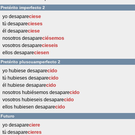
Pretérito imperfecto 2
yo desapare
ciese
tú desapare
cieses
él desapare
ciese
nosotros desapare
ciésemos
vosotros desapare
cieseis
ellos desapare
ciesen
Pretérito pluscuamperfecto 2
yo hubiese desapare
cido
tú hubieses desapare
cido
él hubiese desapare
cido
nosotros hubiésemos desapare
cido
vosotros hubieseis desapare
cido
ellos hubiesen desapare
cido
Futuro
yo desapare
ciere
tú desapare
cieres