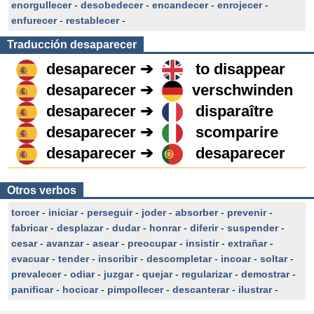
enorgullecer
-
desobedecer
-
encandecer
-
enrojecer
-
enfurecer
-
restablecer
-
Traducción
desaparecer
desaparecer ➔
to disappear
desaparecer ➔
verschwinden
desaparecer ➔
disparaître
desaparecer ➔
scomparire
desaparecer ➔
desaparecer
Otros verbos
torcer
-
iniciar
-
perseguir
-
joder
-
absorber
-
prevenir
-
fabricar
-
desplazar
-
dudar
-
honrar
-
diferir
-
suspender
-
cesar
-
avanzar
-
asear
-
preocupar
-
insistir
-
extrañar
-
evacuar
-
tender
-
inscribir
-
descompletar
-
incoar
-
soltar
-
prevalecer
-
odiar
-
juzgar
-
quejar
-
regularizar
-
demostrar
-
panificar
-
hocicar
-
pimpollecer
-
descanterar
-
ilustrar
-