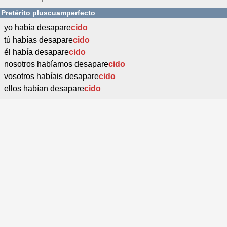
Pretérito pluscuamperfecto
yo había desapare
cido
tú habías desapare
cido
él había desapare
cido
nosotros habíamos desapare
cido
vosotros habíais desapare
cido
ellos habían desapare
cido