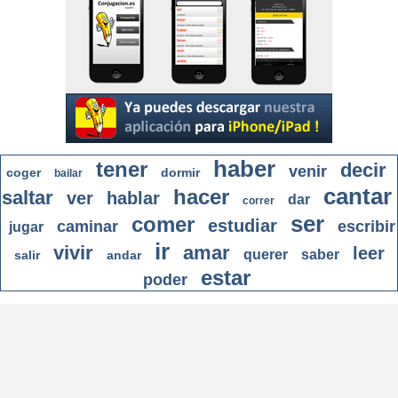
haber
tener
decir
venir
coger
dormir
bailar
cantar
hacer
saltar
ver
hablar
dar
correr
ser
comer
estudiar
caminar
escribir
jugar
ir
vivir
amar
leer
querer
saber
salir
andar
estar
poder