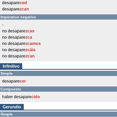
desapare
ced
desapare
zcan
Imperativo negativo
-
no desapare
zcas
no desapare
zca
no desapare
zcamos
no desapare
zcáis
no desapare
zcan
Infinitivo
Simple
desapare
cer
Compuesto
haber desapare
cido
Gerundio
Simple