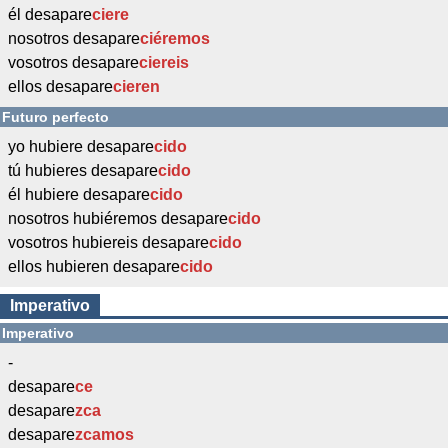
él desapare
ciere
nosotros desapare
ciéremos
vosotros desapare
ciereis
ellos desapare
cieren
Futuro perfecto
yo hubiere desapare
cido
tú hubieres desapare
cido
él hubiere desapare
cido
nosotros hubiéremos desapare
cido
vosotros hubiereis desapare
cido
ellos hubieren desapare
cido
Imperativo
Imperativo
-
desapare
ce
desapare
zca
desapare
zcamos