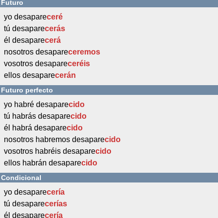
Futuro
yo desapare
ceré
tú desapare
cerás
él desapare
cerá
nosotros desapare
ceremos
vosotros desapare
ceréis
ellos desapare
cerán
Futuro perfecto
yo habré desapare
cido
tú habrás desapare
cido
él habrá desapare
cido
nosotros habremos desapare
cido
vosotros habréis desapare
cido
ellos habrán desapare
cido
Condicional
yo desapare
cería
tú desapare
cerías
él desapare
cería