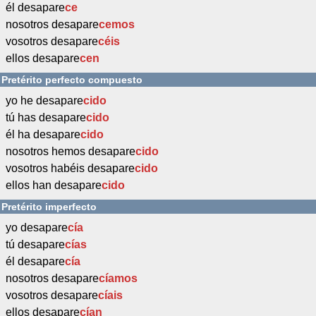
él desapare
ce
nosotros desapare
cemos
vosotros desapare
céis
ellos desapare
cen
Pretérito perfecto compuesto
yo he desapare
cido
tú has desapare
cido
él ha desapare
cido
nosotros hemos desapare
cido
vosotros habéis desapare
cido
ellos han desapare
cido
Pretérito imperfecto
yo desapare
cía
tú desapare
cías
él desapare
cía
nosotros desapare
cíamos
vosotros desapare
cíais
ellos desapare
cían