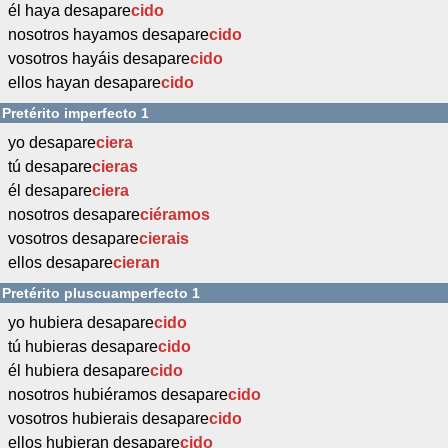
él haya desapare
cido
nosotros hayamos desapare
cido
vosotros hayáis desapare
cido
ellos hayan desapare
cido
Pretérito imperfecto 1
yo desapare
ciera
tú desapare
cieras
él desapare
ciera
nosotros desapare
ciéramos
vosotros desapare
cierais
ellos desapare
cieran
Pretérito pluscuamperfecto 1
yo hubiera desapare
cido
tú hubieras desapare
cido
él hubiera desapare
cido
nosotros hubiéramos desapare
cido
vosotros hubierais desapare
cido
ellos hubieran desapare
cido