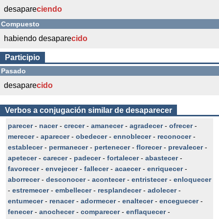
desapare
ciendo
Compuesto
habiendo desapare
cido
Participio
Pasado
desapare
cido
Verbos a conjugación similar de desaparecer
parecer
-
nacer
-
crecer
-
amanecer
-
agradecer
-
ofrecer
-
merecer
-
aparecer
-
obedecer
-
ennoblecer
-
reconocer
-
establecer
-
permanecer
-
pertenecer
-
florecer
-
prevalecer
-
apetecer
-
carecer
-
padecer
-
fortalecer
-
abastecer
-
favorecer
-
envejecer
-
fallecer
-
acaecer
-
enriquecer
-
aborrecer
-
desconocer
-
acontecer
-
entristecer
-
enloquecer
-
estremecer
-
embellecer
-
resplandecer
-
adolecer
-
entumecer
-
renacer
-
adormecer
-
enaltecer
-
enceguecer
-
fenecer
-
anochecer
-
comparecer
-
enflaquecer
-