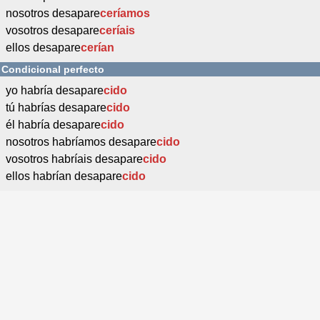
nosotros desapare
ceríamos
vosotros desapare
ceríais
ellos desapare
cerían
Condicional perfecto
yo habría desapare
cido
tú habrías desapare
cido
él habría desapare
cido
nosotros habríamos desapare
cido
vosotros habríais desapare
cido
ellos habrían desapare
cido