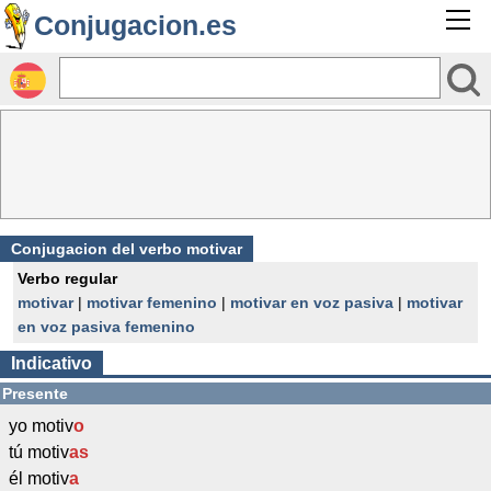
Conjugacion.es
Conjugacion del verbo motivar
Verbo regular
motivar
|
motivar femenino
|
motivar en voz pasiva
|
motivar
en voz pasiva femenino
Indicativo
Presente
yo motiv
o
tú motiv
as
él motiv
a