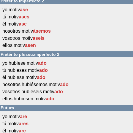
Pretérito imperfecto 2
yo motiv
ase
tú motiv
ases
él motiv
ase
nosotros motiv
ásemos
vosotros motiv
aseis
ellos motiv
asen
Pretérito pluscuamperfecto 2
yo hubiese motiv
ado
tú hubieses motiv
ado
él hubiese motiv
ado
nosotros hubiésemos motiv
ado
vosotros hubieseis motiv
ado
ellos hubiesen motiv
ado
Futuro
yo motiv
are
tú motiv
ares
él motiv
are