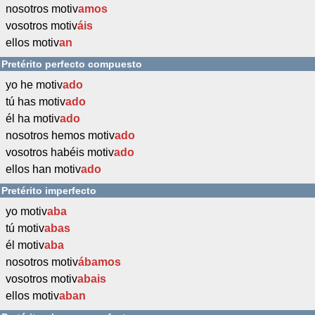
nosotros motiv
amos
vosotros motiv
áis
ellos motiv
an
Pretérito perfecto compuesto
yo he motiv
ado
tú has motiv
ado
él ha motiv
ado
nosotros hemos motiv
ado
vosotros habéis motiv
ado
ellos han motiv
ado
Pretérito imperfecto
yo motiv
aba
tú motiv
abas
él motiv
aba
nosotros motiv
ábamos
vosotros motiv
abais
ellos motiv
aban