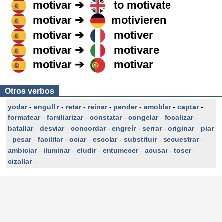
motivar ➔
to motivate
motivar ➔
motivieren
motivar ➔
motiver
motivar ➔
motivare
motivar ➔
motivar
Otros verbos
yodar
-
engullir
-
retar
-
reinar
-
pender
-
amoblar
-
captar
-
formatear
-
familiarizar
-
constatar
-
congelar
-
focalizar
-
batallar
-
desviar
-
concordar
-
engreír
-
serrar
-
originar
-
piar
-
pesar
-
facilitar
-
ociar
-
escolar
-
substituir
-
secuestrar
-
ambiciar
-
iluminar
-
eludir
-
entumecer
-
acusar
-
toser
-
cizallar
-