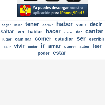
haber
tener
decir
venir
coger
dormir
bailar
cantar
hacer
saltar
ver
hablar
dar
correr
ser
comer
estudiar
caminar
escribir
jugar
ir
vivir
amar
leer
querer
saber
salir
andar
estar
poder