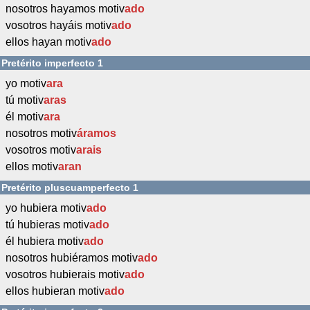
nosotros hayamos motiv
ado
vosotros hayáis motiv
ado
ellos hayan motiv
ado
Pretérito imperfecto 1
yo motiv
ara
tú motiv
aras
él motiv
ara
nosotros motiv
áramos
vosotros motiv
arais
ellos motiv
aran
Pretérito pluscuamperfecto 1
yo hubiera motiv
ado
tú hubieras motiv
ado
él hubiera motiv
ado
nosotros hubiéramos motiv
ado
vosotros hubierais motiv
ado
ellos hubieran motiv
ado