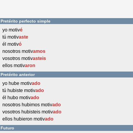
Pretérito perfecto simple
yo motiv
é
tú motiv
aste
él motiv
ó
nosotros motiv
amos
vosotros motiv
asteis
ellos motiv
aron
Pretérito anterior
yo hube motiv
ado
tú hubiste motiv
ado
él hubo motiv
ado
nosotros hubimos motiv
ado
vosotros hubisteis motiv
ado
ellos hubieron motiv
ado
Futuro