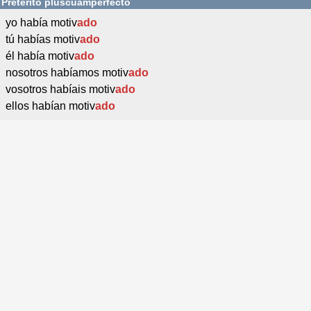
Pretérito pluscuamperfecto
yo había motiv
ado
tú habías motiv
ado
él había motiv
ado
nosotros habíamos motiv
ado
vosotros habíais motiv
ado
ellos habían motiv
ado