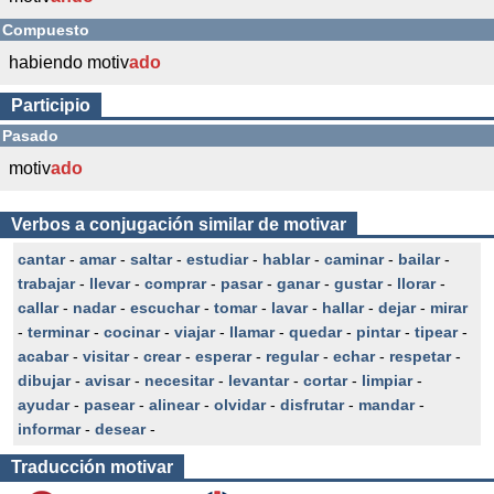
Compuesto
habiendo motiv
ado
Participio
Pasado
motiv
ado
Verbos a conjugación similar de motivar
cantar
-
amar
-
saltar
-
estudiar
-
hablar
-
caminar
-
bailar
-
trabajar
-
llevar
-
comprar
-
pasar
-
ganar
-
gustar
-
llorar
-
callar
-
nadar
-
escuchar
-
tomar
-
lavar
-
hallar
-
dejar
-
mirar
-
terminar
-
cocinar
-
viajar
-
llamar
-
quedar
-
pintar
-
tipear
-
acabar
-
visitar
-
crear
-
esperar
-
regular
-
echar
-
respetar
-
dibujar
-
avisar
-
necesitar
-
levantar
-
cortar
-
limpiar
-
ayudar
-
pasear
-
alinear
-
olvidar
-
disfrutar
-
mandar
-
informar
-
desear
-
Traducción
motivar