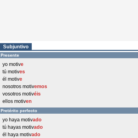
Subjuntivo
Presente
yo motiv
e
tú motiv
es
él motiv
e
nosotros motiv
emos
vosotros motiv
éis
ellos motiv
en
Pretérito perfecto
yo haya motiv
ado
tú hayas motiv
ado
él haya motiv
ado