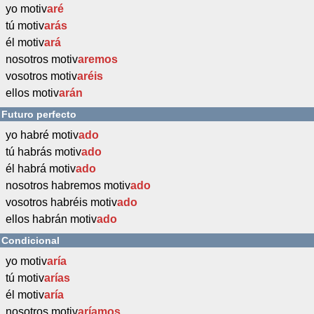
yo motiv
aré
tú motiv
arás
él motiv
ará
nosotros motiv
aremos
vosotros motiv
aréis
ellos motiv
arán
Futuro perfecto
yo habré motiv
ado
tú habrás motiv
ado
él habrá motiv
ado
nosotros habremos motiv
ado
vosotros habréis motiv
ado
ellos habrán motiv
ado
Condicional
yo motiv
aría
tú motiv
arías
él motiv
aría
nosotros motiv
aríamos