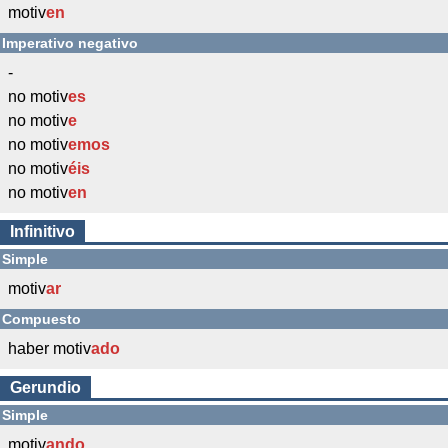
motiv
en
Imperativo negativo
-
no motiv
es
no motiv
e
no motiv
emos
no motiv
éis
no motiv
en
Infinitivo
Simple
motiv
ar
Compuesto
haber motiv
ado
Gerundio
Simple
motiv
ando