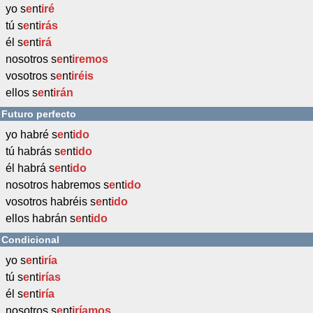
yo s
e
nt
iré
tú s
e
nt
irás
él s
e
nt
irá
nosotros s
e
nt
iremos
vosotros s
e
nt
iréis
ellos s
e
nt
irán
Futuro perfecto
yo habré s
e
nt
ido
tú habrás s
e
nt
ido
él habrá s
e
nt
ido
nosotros habremos s
e
nt
ido
vosotros habréis s
e
nt
ido
ellos habrán s
e
nt
ido
Condicional
yo s
e
nt
iría
tú s
e
nt
irías
él s
e
nt
iría
nosotros s
e
nt
iríamos