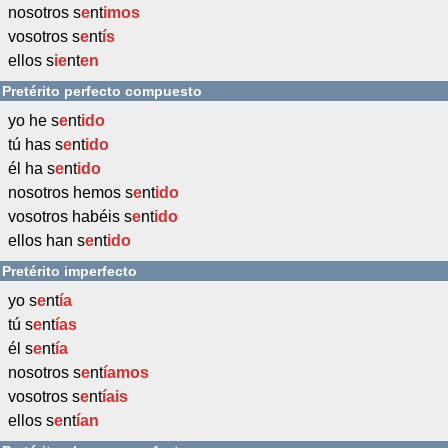
nosotros s
e
nt
imos
vosotros s
e
nt
ís
ellos s
ie
nt
en
Pretérito perfecto compuesto
yo he s
e
nt
ido
tú has s
e
nt
ido
él ha s
e
nt
ido
nosotros hemos s
e
nt
ido
vosotros habéis s
e
nt
ido
ellos han s
e
nt
ido
Pretérito imperfecto
yo s
e
nt
ía
tú s
e
nt
ías
él s
e
nt
ía
nosotros s
e
nt
íamos
vosotros s
e
nt
íais
ellos s
e
nt
ían