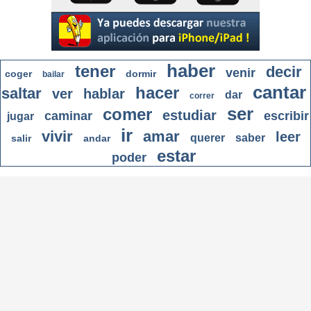
haber
tener
decir
venir
coger
dormir
bailar
cantar
hacer
saltar
ver
hablar
dar
correr
ser
comer
estudiar
caminar
escribir
jugar
ir
vivir
amar
leer
querer
saber
salir
andar
estar
poder