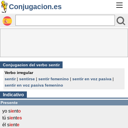
Conjugacion.es
Conjugacion del verbo sentir
Verbo irregular
sentir
|
sentirse
|
sentir femenino
|
sentir en voz pasiva
|
sentir en voz pasiva femenino
Indicativo
Presente
yo s
ie
nt
o
tú s
ie
nt
es
él s
ie
nt
e