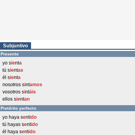
Subjuntivo
Presente
yo s
ie
nt
a
tú s
ie
nt
as
él s
ie
nt
a
nosotros s
i
nt
amos
vosotros s
i
nt
áis
ellos s
ie
nt
an
Pretérito perfecto
yo haya s
e
nt
ido
tú hayas s
e
nt
ido
él haya s
e
nt
ido