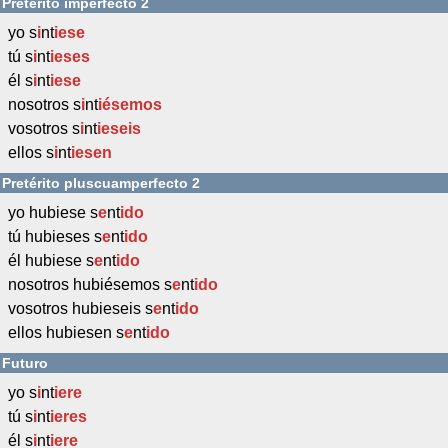
Pretérito imperfecto 2
yo s
i
nt
iese
tú s
i
nt
ieses
él s
i
nt
iese
nosotros s
i
nt
iésemos
vosotros s
i
nt
ieseis
ellos s
i
nt
iesen
Pretérito pluscuamperfecto 2
yo hubiese s
e
nt
ido
tú hubieses s
e
nt
ido
él hubiese s
e
nt
ido
nosotros hubiésemos s
e
nt
ido
vosotros hubieseis s
e
nt
ido
ellos hubiesen s
e
nt
ido
Futuro
yo s
i
nt
iere
tú s
i
nt
ieres
él s
i
nt
iere