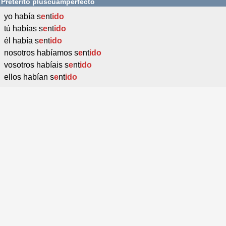
Pretérito pluscuamperfecto
yo había s
e
nt
ido
tú habías s
e
nt
ido
él había s
e
nt
ido
nosotros habíamos s
e
nt
ido
vosotros habíais s
e
nt
ido
ellos habían s
e
nt
ido