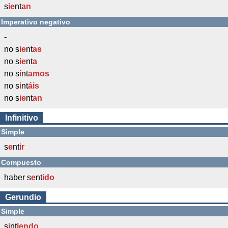
s
ie
nt
an
Imperativo negativo
-
no s
ie
nt
as
no s
ie
nt
a
no s
i
nt
amos
no s
i
nt
áis
no s
ie
nt
an
Infinitivo
Simple
s
e
nt
ir
Compuesto
haber s
e
nt
ido
Gerundio
Simple
s
i
nt
iendo