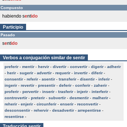
Compuesto
habiendo s
e
nt
ido
Participio
Pasado
s
e
nt
ido
Verbos a conjugación similar de sentir
preferir
-
mentir
-
hervir
-
divertir
-
convertir
-
digerir
-
adherir
-
herir
-
sugerir
-
advertir
-
requerir
-
invertir
-
diferir
-
consentir
-
referir
-
asentir
-
transferir
-
disentir
-
inferir
-
ingerir
-
revertir
-
presentir
-
deferir
-
conferir
-
zaherir
-
proferir
-
pervertir
-
inserir
-
trasferir
-
injerir
-
interferir
-
controvertir
-
preterir
-
subvertir
-
desmentir
-
malherir
-
reherir
-
enjerir
-
circunferir
-
enserir
-
reconvertir
-
desconsentir
-
rehervir
-
desadvertir
-
arrepentirse
-
resentirse
-
Traducción
sentir