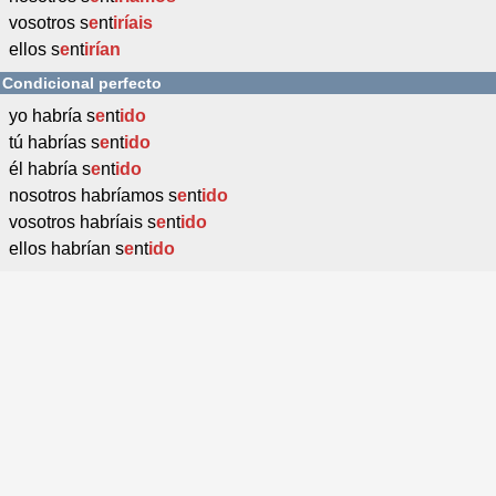
vosotros s
e
nt
iríais
ellos s
e
nt
irían
Condicional perfecto
yo habría s
e
nt
ido
tú habrías s
e
nt
ido
él habría s
e
nt
ido
nosotros habríamos s
e
nt
ido
vosotros habríais s
e
nt
ido
ellos habrían s
e
nt
ido