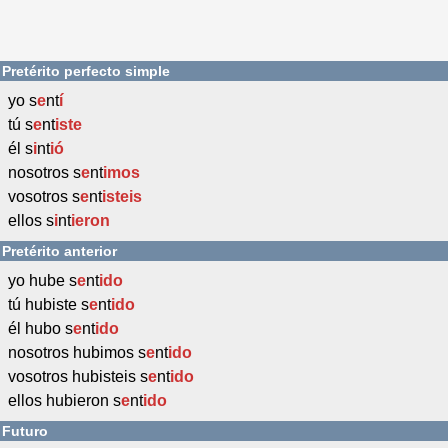
Pretérito perfecto simple
yo s
e
nt
í
tú s
e
nt
iste
él s
i
nt
ió
nosotros s
e
nt
imos
vosotros s
e
nt
isteis
ellos s
i
nt
ieron
Pretérito anterior
yo hube s
e
nt
ido
tú hubiste s
e
nt
ido
él hubo s
e
nt
ido
nosotros hubimos s
e
nt
ido
vosotros hubisteis s
e
nt
ido
ellos hubieron s
e
nt
ido
Futuro