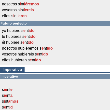
nosotros s
i
nt
iéremos
vosotros s
i
nt
iereis
ellos s
i
nt
ieren
Futuro perfecto
yo hubiere s
e
nt
ido
tú hubieres s
e
nt
ido
él hubiere s
e
nt
ido
nosotros hubiéremos s
e
nt
ido
vosotros hubiereis s
e
nt
ido
ellos hubieren s
e
nt
ido
Imperativo
Imperativo
-
s
ie
nt
e
s
ie
nt
a
s
i
nt
amos
s
e
nt
id