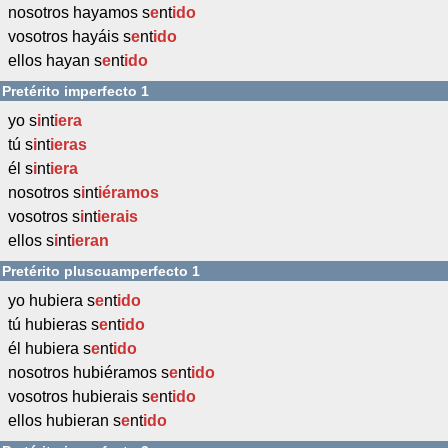
nosotros hayamos s
e
nt
ido
vosotros hayáis s
e
nt
ido
ellos hayan s
e
nt
ido
Pretérito imperfecto 1
yo s
i
nt
iera
tú s
i
nt
ieras
él s
i
nt
iera
nosotros s
i
nt
iéramos
vosotros s
i
nt
ierais
ellos s
i
nt
ieran
Pretérito pluscuamperfecto 1
yo hubiera s
e
nt
ido
tú hubieras s
e
nt
ido
él hubiera s
e
nt
ido
nosotros hubiéramos s
e
nt
ido
vosotros hubierais s
e
nt
ido
ellos hubieran s
e
nt
ido