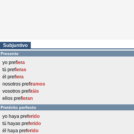
Subjuntivo
Presente
yo pref
ie
r
a
tú pref
ie
r
as
él pref
ie
r
a
nosotros pref
i
r
amos
vosotros pref
i
r
áis
ellos pref
ie
r
an
Pretérito perfecto
yo haya pref
e
r
ido
tú hayas pref
e
r
ido
él haya pref
e
r
ido