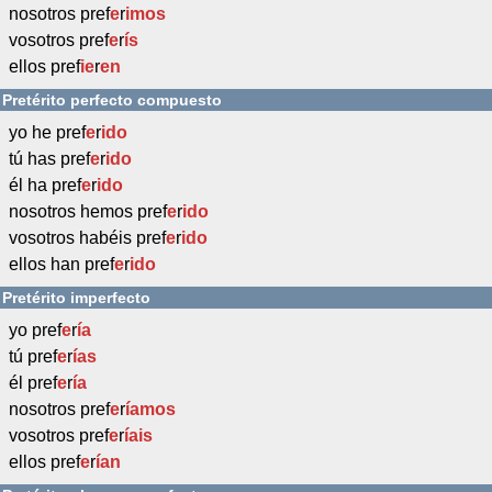
nosotros pref
e
r
imos
vosotros pref
e
r
ís
ellos pref
ie
r
en
Pretérito perfecto compuesto
yo he pref
e
r
ido
tú has pref
e
r
ido
él ha pref
e
r
ido
nosotros hemos pref
e
r
ido
vosotros habéis pref
e
r
ido
ellos han pref
e
r
ido
Pretérito imperfecto
yo pref
e
r
ía
tú pref
e
r
ías
él pref
e
r
ía
nosotros pref
e
r
íamos
vosotros pref
e
r
íais
ellos pref
e
r
ían