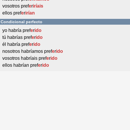
vosotros pref
e
r
iríais
ellos pref
e
r
irían
Condicional perfecto
yo habría pref
e
r
ido
tú habrías pref
e
r
ido
él habría pref
e
r
ido
nosotros habríamos pref
e
r
ido
vosotros habríais pref
e
r
ido
ellos habrían pref
e
r
ido