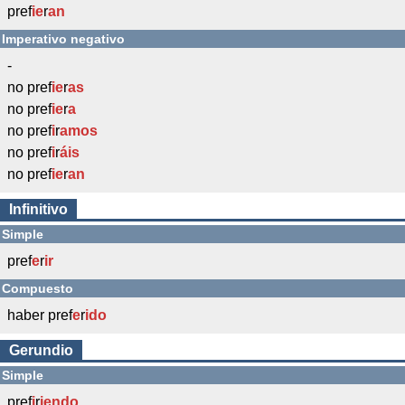
pref
ie
r
an
Imperativo negativo
-
no pref
ie
r
as
no pref
ie
r
a
no pref
i
r
amos
no pref
i
r
áis
no pref
ie
r
an
Infinitivo
Simple
pref
e
r
ir
Compuesto
haber pref
e
r
ido
Gerundio
Simple
pref
i
r
iendo