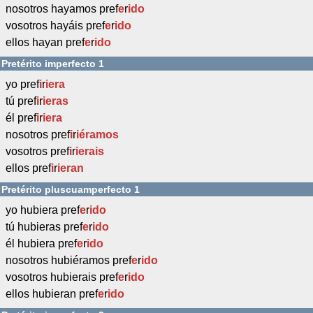
nosotros hayamos pref
e
r
ido
vosotros hayáis pref
e
r
ido
ellos hayan pref
e
r
ido
Pretérito imperfecto 1
yo pref
i
r
iera
tú pref
i
r
ieras
él pref
i
r
iera
nosotros pref
i
r
iéramos
vosotros pref
i
r
ierais
ellos pref
i
r
ieran
Pretérito pluscuamperfecto 1
yo hubiera pref
e
r
ido
tú hubieras pref
e
r
ido
él hubiera pref
e
r
ido
nosotros hubiéramos pref
e
r
ido
vosotros hubierais pref
e
r
ido
ellos hubieran pref
e
r
ido