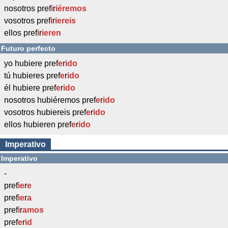
nosotros pref
i
r
iéremos
vosotros pref
i
r
iereis
ellos pref
i
r
ieren
Futuro perfecto
yo hubiere pref
e
r
ido
tú hubieres pref
e
r
ido
él hubiere pref
e
r
ido
nosotros hubiéremos pref
e
r
ido
vosotros hubiereis pref
e
r
ido
ellos hubieren pref
e
r
ido
Imperativo
Imperativo
-
pref
ie
r
e
pref
ie
r
a
pref
i
r
amos
pref
e
r
id