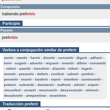
Compuesto
habiendo pref
e
r
ido
Participio
Pasado
pref
e
r
ido
Verbos a conjugación similar de preferir
sentir
-
mentir
-
hervir
-
divertir
-
convertir
-
digerir
-
adherir
-
herir
-
sugerir
-
advertir
-
requerir
-
invertir
-
diferir
-
consentir
-
referir
-
asentir
-
transferir
-
disentir
-
inferir
-
ingerir
-
revertir
-
presentir
-
deferir
-
conferir
-
zaherir
-
proferir
-
pervertir
-
inserir
-
trasferir
-
injerir
-
interferir
-
controvertir
-
preterir
-
subvertir
-
desmentir
-
malherir
-
reherir
-
enjerir
-
circunferir
-
enserir
-
reconvertir
-
desconsentir
-
rehervir
-
desadvertir
-
arrepentirse
-
resentirse
-
Traducción
preferir