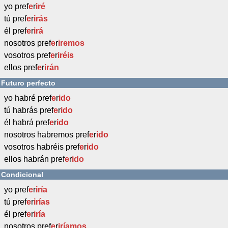
yo pref
e
r
iré
tú pref
e
r
irás
él pref
e
r
irá
nosotros pref
e
r
iremos
vosotros pref
e
r
iréis
ellos pref
e
r
irán
Futuro perfecto
yo habré pref
e
r
ido
tú habrás pref
e
r
ido
él habrá pref
e
r
ido
nosotros habremos pref
e
r
ido
vosotros habréis pref
e
r
ido
ellos habrán pref
e
r
ido
Condicional
yo pref
e
r
iría
tú pref
e
r
irías
él pref
e
r
iría
nosotros pref
e
r
iríamos