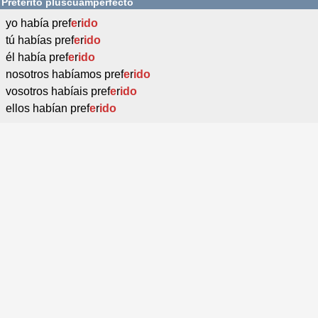
Pretérito pluscuamperfecto
yo había pref
e
r
ido
tú habías pref
e
r
ido
él había pref
e
r
ido
nosotros habíamos pref
e
r
ido
vosotros habíais pref
e
r
ido
ellos habían pref
e
r
ido