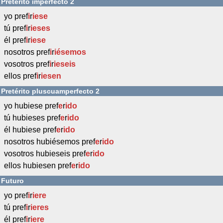
Pretérito imperfecto 2
yo pref
i
r
iese
tú pref
i
r
ieses
él pref
i
r
iese
nosotros pref
i
r
iésemos
vosotros pref
i
r
ieseis
ellos pref
i
r
iesen
Pretérito pluscuamperfecto 2
yo hubiese pref
e
r
ido
tú hubieses pref
e
r
ido
él hubiese pref
e
r
ido
nosotros hubiésemos pref
e
r
ido
vosotros hubieseis pref
e
r
ido
ellos hubiesen pref
e
r
ido
Futuro
yo pref
i
r
iere
tú pref
i
r
ieres
él pref
i
r
iere