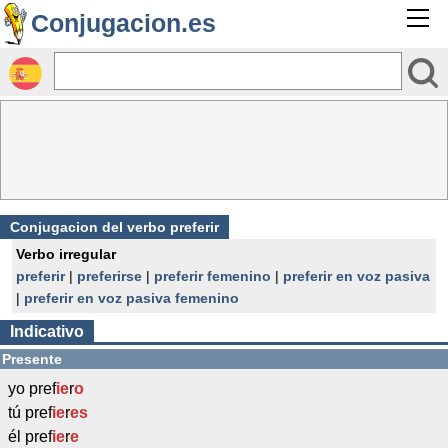
Conjugacion.es
Conjugacion del verbo preferir
Verbo irregular
preferir
|
preferirse
|
preferir femenino
|
preferir en voz pasiva
|
preferir en voz pasiva femenino
Indicativo
Presente
yo pref
ie
r
o
tú pref
ie
r
es
él pref
ie
r
e