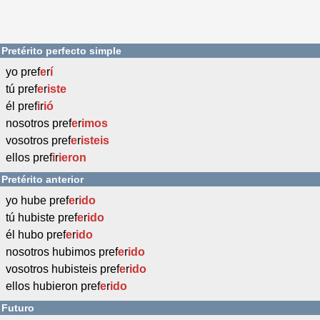
Pretérito perfecto simple
yo pref
e
r
í
tú pref
e
r
iste
él pref
i
r
ió
nosotros pref
e
r
imos
vosotros pref
e
r
isteis
ellos pref
i
r
ieron
Pretérito anterior
yo hube pref
e
r
ido
tú hubiste pref
e
r
ido
él hubo pref
e
r
ido
nosotros hubimos pref
e
r
ido
vosotros hubisteis pref
e
r
ido
ellos hubieron pref
e
r
ido
Futuro