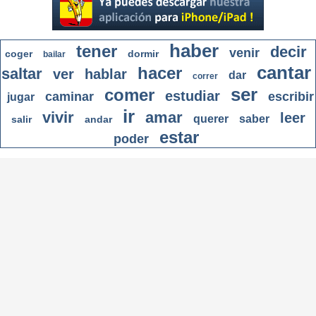
haber
tener
decir
venir
coger
dormir
bailar
cantar
hacer
saltar
ver
hablar
dar
correr
ser
comer
estudiar
caminar
escribir
jugar
ir
vivir
amar
leer
querer
saber
salir
andar
estar
poder