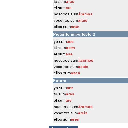
tú sum
aras
él sum
ara
nosotros sum
áramos
vosotros sum
arais
ellos sum
aran
Pretérito imperfecto 2
yo sum
ase
tú sum
ases
él sum
ase
nosotros sum
ásemos
vosotros sum
aseis
ellos sum
asen
Futuro
yo sum
are
tú sum
ares
él sum
are
nosotros sum
áremos
vosotros sum
areis
ellos sum
aren