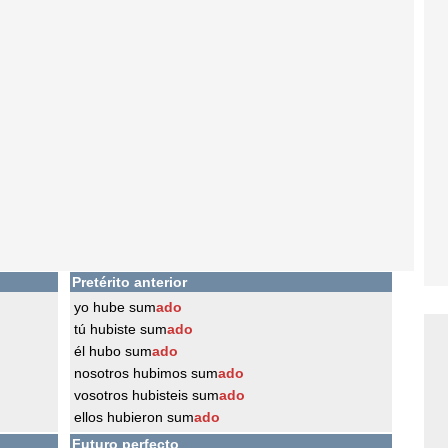
Pretérito anterior
yo hube sum
ado
tú hubiste sum
ado
él hubo sum
ado
nosotros hubimos sum
ado
vosotros hubisteis sum
ado
ellos hubieron sum
ado
Futuro perfecto