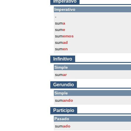
Imperativo
Imperativo
-
sum
a
sum
e
sum
emos
sum
ad
sum
en
Infinitivo
Simple
sum
ar
Gerundio
Simple
sum
ando
Participio
Pasado
sum
ado