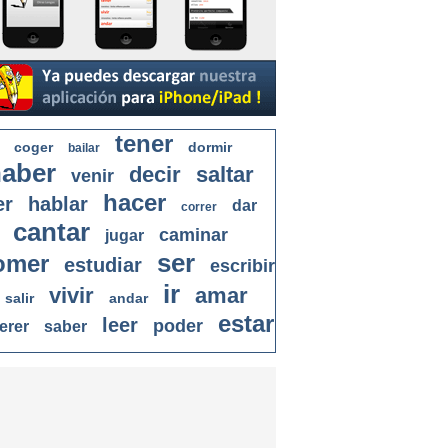
tener
coger
dormir
bailar
aber
decir
saltar
venir
hacer
er
hablar
dar
correr
cantar
caminar
jugar
ser
omer
estudiar
escribir
ir
vivir
amar
salir
andar
estar
leer
poder
erer
saber