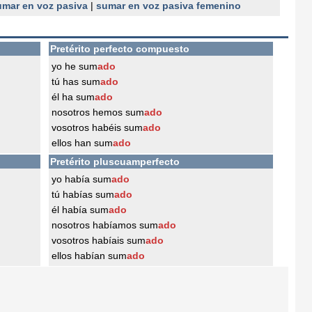
umar en voz pasiva
|
sumar en voz pasiva femenino
Pretérito perfecto compuesto
yo he sum
ado
tú has sum
ado
él ha sum
ado
nosotros hemos sum
ado
vosotros habéis sum
ado
ellos han sum
ado
Pretérito pluscuamperfecto
yo había sum
ado
tú habías sum
ado
él había sum
ado
nosotros habíamos sum
ado
vosotros habíais sum
ado
ellos habían sum
ado