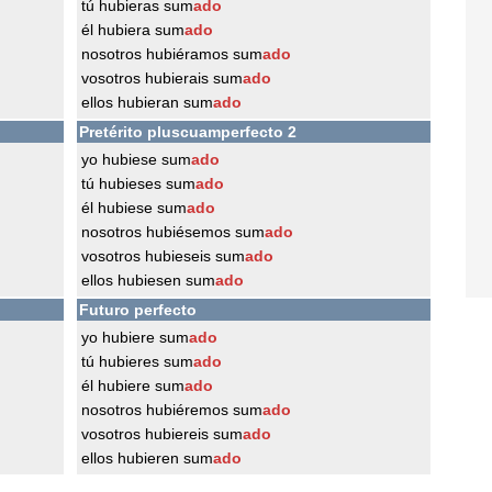
tú hubieras sum
ado
él hubiera sum
ado
nosotros hubiéramos sum
ado
vosotros hubierais sum
ado
ellos hubieran sum
ado
Pretérito pluscuamperfecto 2
yo hubiese sum
ado
tú hubieses sum
ado
él hubiese sum
ado
nosotros hubiésemos sum
ado
vosotros hubieseis sum
ado
ellos hubiesen sum
ado
Futuro perfecto
yo hubiere sum
ado
tú hubieres sum
ado
él hubiere sum
ado
nosotros hubiéremos sum
ado
vosotros hubiereis sum
ado
ellos hubieren sum
ado