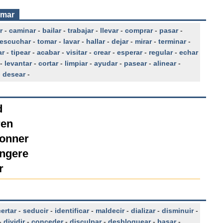
umar
r
-
caminar
-
bailar
-
trabajar
-
llevar
-
comprar
-
pasar
-
escuchar
-
tomar
-
lavar
-
hallar
-
dejar
-
mirar
-
terminar
-
ar
-
tipear
-
acabar
-
visitar
-
crear
-
esperar
-
regular
-
echar
-
levantar
-
cortar
-
limpiar
-
ayudar
-
pasear
-
alinear
-
-
desear
-
d
ren
ionner
ngere
r
ertar
-
seducir
-
identificar
-
maldecir
-
dializar
-
disminuir
-
-
dividir
-
conceder
-
disculpar
-
desbloquear
-
basar
-