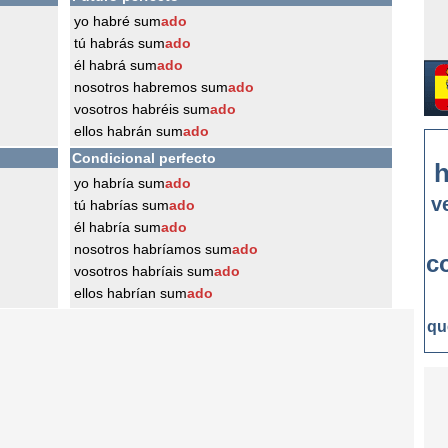
yo habré sum
ado
tú habrás sum
ado
él habrá sum
ado
nosotros habremos sum
ado
vosotros habréis sum
ado
ellos habrán sum
ado
Condicional perfecto
h
yo habría sum
ado
v
tú habrías sum
ado
él habría sum
ado
nosotros habríamos sum
ado
c
vosotros habríais sum
ado
ellos habrían sum
ado
qu