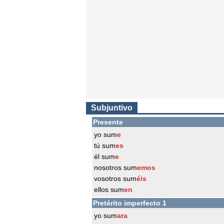
Subjuntivo
Presente
yo sum
e
tú sum
es
él sum
e
nosotros sum
emos
vosotros sum
éis
ellos sum
en
Pretérito imperfecto 1
yo sum
ara