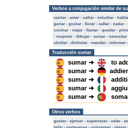
Verbos a conjugación similar de s
cantar
-
amar
-
saltar
-
estudiar
-
habla
ganar
-
gustar
-
llorar
-
callar
-
nadar
-
cocinar
-
viajar
-
llamar
-
quedar
-
pint
-
respetar
-
dibujar
-
avisar
-
necesitar
olvidar
-
disfrutar
-
mandar
-
informar
Traducción
sumar
sumar ➔
to ad
sumar ➔
addie
sumar ➔
addit
sumar ➔
aggiu
sumar ➔
soma
Otros verbos
gastar
-
ejercer
-
supervisar
-
celar
-
ac
teñir
-
pertenecer
-
converger
-
placer