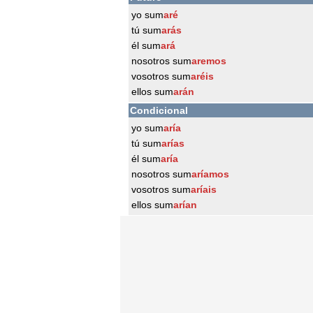
yo sum
aré
tú sum
arás
él sum
ará
nosotros sum
aremos
vosotros sum
aréis
ellos sum
arán
Condicional
yo sum
aría
tú sum
arías
él sum
aría
nosotros sum
aríamos
vosotros sum
aríais
ellos sum
arían