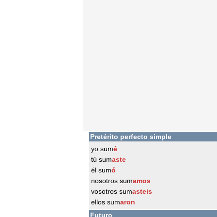
Pretérito perfecto simple
yo sum
é
tú sum
aste
él sum
ó
nosotros sum
amos
vosotros sum
asteis
ellos sum
aron
Futuro