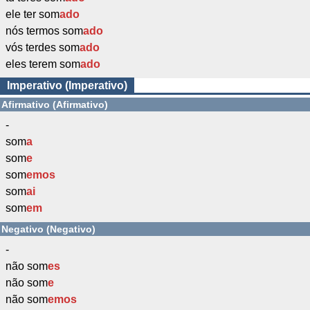
ele ter som
ado
nós termos som
ado
vós terdes som
ado
eles terem som
ado
Imperativo (Imperativo)
Afirmativo (Afirmativo)
-
som
a
som
e
som
emos
som
ai
som
em
Negativo (Negativo)
-
não som
es
não som
e
não som
emos