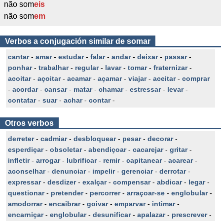
não som
eis
não som
em
Verbos a conjugación similar de somar
cantar
-
amar
-
estudar
-
falar
-
andar
-
deixar
-
passar
-
ponhar
-
trabalhar
-
regular
-
lavar
-
tomar
-
fraternizar
-
acoitar
-
açoitar
-
acamar
-
açamar
-
viajar
-
aceitar
-
comprar
-
acordar
-
cansar
-
matar
-
chamar
-
estressar
-
levar
-
contatar
-
suar
-
achar
-
contar
-
Otros verbos
derreter
-
cadmiar
-
desbloquear
-
pesar
-
decorar
-
esperdiçar
-
obsoletar
-
abendiçoar
-
cacarejar
-
gritar
-
infletir
-
arrogar
-
lubrificar
-
remir
-
capitanear
-
acarear
-
aconselhar
-
denunciar
-
impelir
-
gerenciar
-
derrotar
-
expressar
-
desdizer
-
exalçar
-
compensar
-
abdicar
-
legar
-
questionar
-
pretender
-
percorrer
-
arraçoar-se
-
englobular
-
amodorrar
-
encaibrar
-
goivar
-
emparvar
-
intimar
-
encarniçar
-
englobular
-
desunificar
-
apalazar
-
prescrever
-