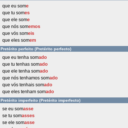
que eu som
e
que tu som
es
que ele som
e
que nós som
emos
que vós som
eis
que eles som
em
Pretérito perfeito (Pretérito perfecto)
que eu tenha som
ado
que tu tenhas som
ado
que ele tenha som
ado
que nós tenhamos som
ado
que vós tenhais som
ado
que eles tenham som
ado
Pretérito imperfeito (Pretérito imperfecto)
se eu som
asse
se tu som
asses
se ele som
asse