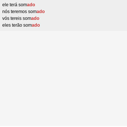
ele terá som
ado
nós teremos som
ado
vós tereis som
ado
eles terão som
ado