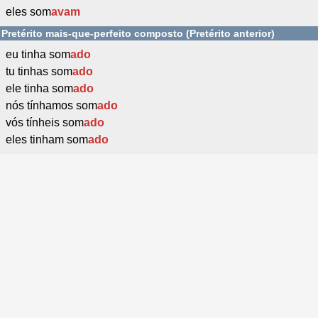
eles som
avam
Pretérito mais-que-perfeito composto (Pretérito anterior)
eu tinha som
ado
tu tinhas som
ado
ele tinha som
ado
nós tínhamos som
ado
vós tínheis som
ado
eles tinham som
ado