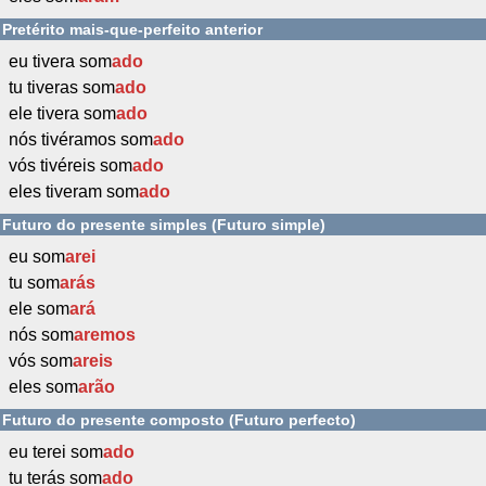
Pretérito mais-que-perfeito anterior
eu tivera som
ado
tu tiveras som
ado
ele tivera som
ado
nós tivéramos som
ado
vós tivéreis som
ado
eles tiveram som
ado
Futuro do presente simples (Futuro simple)
eu som
arei
tu som
arás
ele som
ará
nós som
aremos
vós som
areis
eles som
arão
Futuro do presente composto (Futuro perfecto)
eu terei som
ado
tu terás som
ado