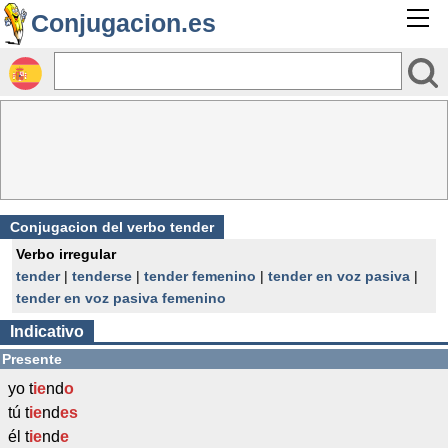
Conjugacion.es
Conjugacion del verbo tender
Verbo irregular
tender
|
tenderse
|
tender femenino
|
tender en voz pasiva
|
tender en voz pasiva femenino
Indicativo
Presente
yo t
ie
nd
o
tú t
ie
nd
es
él t
ie
nd
e