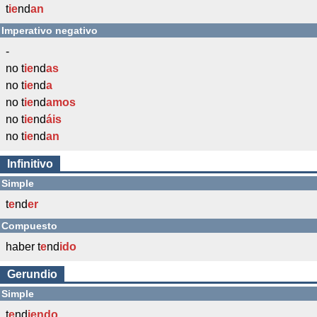
t
ie
nd
an
Imperativo negativo
-
no t
ie
nd
as
no t
ie
nd
a
no t
ie
nd
amos
no t
ie
nd
áis
no t
ie
nd
an
Infinitivo
Simple
t
e
nd
er
Compuesto
haber t
e
nd
ido
Gerundio
Simple
t
e
nd
iendo