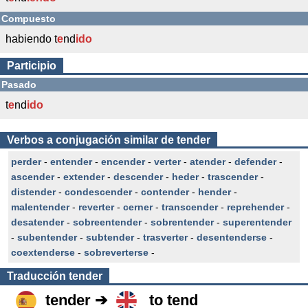
Compuesto
habiendo t
e
nd
ido
Participio
Pasado
t
e
nd
ido
Verbos a conjugación similar de tender
perder
-
entender
-
encender
-
verter
-
atender
-
defender
-
ascender
-
extender
-
descender
-
heder
-
trascender
-
distender
-
condescender
-
contender
-
hender
-
malentender
-
reverter
-
cerner
-
transcender
-
reprehender
-
desatender
-
sobreentender
-
sobrentender
-
superentender
-
subentender
-
subtender
-
trasverter
-
desentenderse
-
coextenderse
-
sobreverterse
-
Traducción
tender
tender ➔
to tend