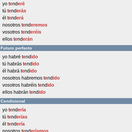
yo t
e
nd
eré
tú t
e
nd
erás
él t
e
nd
erá
nosotros t
e
nd
eremos
vosotros t
e
nd
eréis
ellos t
e
nd
erán
Futuro perfecto
yo habré t
e
nd
ido
tú habrás t
e
nd
ido
él habrá t
e
nd
ido
nosotros habremos t
e
nd
ido
vosotros habréis t
e
nd
ido
ellos habrán t
e
nd
ido
Condicional
yo t
e
nd
ería
tú t
e
nd
erías
él t
e
nd
ería
nosotros t
e
nd
eríamos