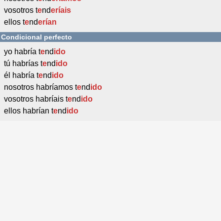
vosotros t
e
nd
eríais
ellos t
e
nd
erían
Condicional perfecto
yo habría t
e
nd
ido
tú habrías t
e
nd
ido
él habría t
e
nd
ido
nosotros habríamos t
e
nd
ido
vosotros habríais t
e
nd
ido
ellos habrían t
e
nd
ido