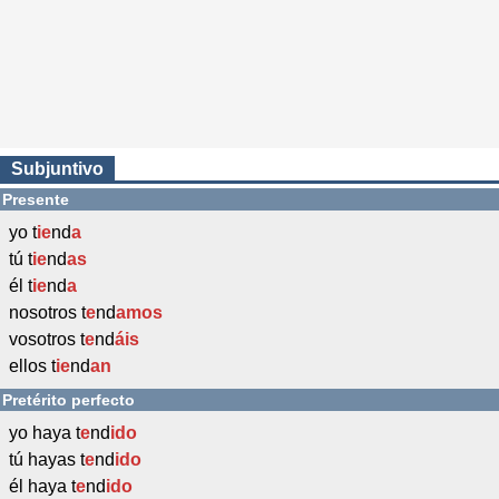
Subjuntivo
Presente
yo t
ie
nd
a
tú t
ie
nd
as
él t
ie
nd
a
nosotros t
e
nd
amos
vosotros t
e
nd
áis
ellos t
ie
nd
an
Pretérito perfecto
yo haya t
e
nd
ido
tú hayas t
e
nd
ido
él haya t
e
nd
ido