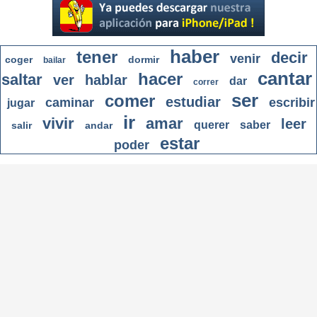
haber
tener
decir
venir
coger
dormir
bailar
cantar
hacer
saltar
ver
hablar
dar
correr
ser
comer
estudiar
caminar
escribir
jugar
ir
vivir
amar
leer
querer
saber
salir
andar
estar
poder