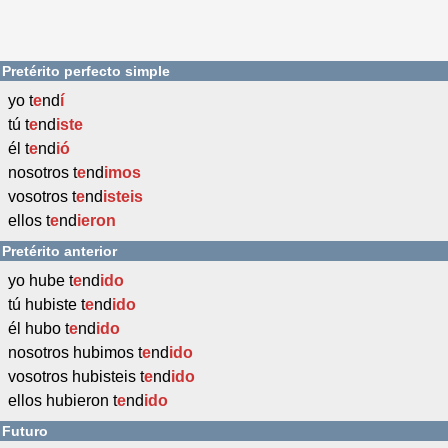
Pretérito perfecto simple
yo t
e
nd
í
tú t
e
nd
iste
él t
e
nd
ió
nosotros t
e
nd
imos
vosotros t
e
nd
isteis
ellos t
e
nd
ieron
Pretérito anterior
yo hube t
e
nd
ido
tú hubiste t
e
nd
ido
él hubo t
e
nd
ido
nosotros hubimos t
e
nd
ido
vosotros hubisteis t
e
nd
ido
ellos hubieron t
e
nd
ido
Futuro