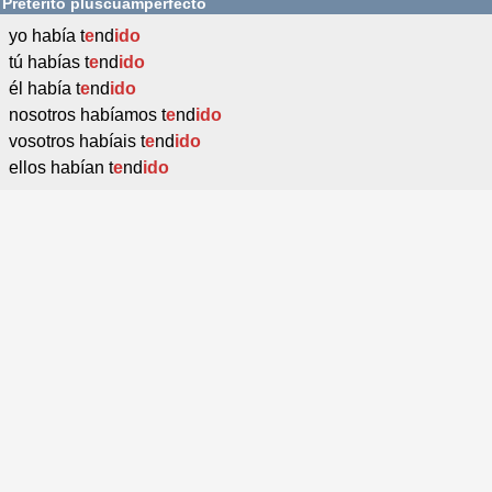
Pretérito pluscuamperfecto
yo había t
e
nd
ido
tú habías t
e
nd
ido
él había t
e
nd
ido
nosotros habíamos t
e
nd
ido
vosotros habíais t
e
nd
ido
ellos habían t
e
nd
ido