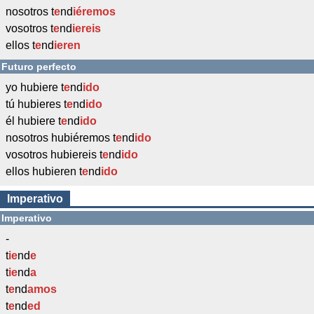
nosotros t
e
nd
iéremos
vosotros t
e
nd
iereis
ellos t
e
nd
ieren
Futuro perfecto
yo hubiere t
e
nd
ido
tú hubieres t
e
nd
ido
él hubiere t
e
nd
ido
nosotros hubiéremos t
e
nd
ido
vosotros hubiereis t
e
nd
ido
ellos hubieren t
e
nd
ido
Imperativo
Imperativo
-
t
ie
nd
e
t
ie
nd
a
t
e
nd
amos
t
e
nd
ed