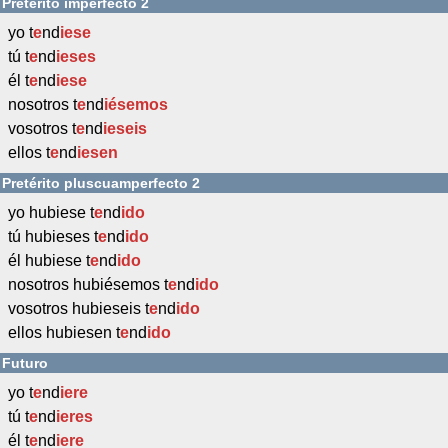
Pretérito imperfecto 2
yo t
e
nd
iese
tú t
e
nd
ieses
él t
e
nd
iese
nosotros t
e
nd
iésemos
vosotros t
e
nd
ieseis
ellos t
e
nd
iesen
Pretérito pluscuamperfecto 2
yo hubiese t
e
nd
ido
tú hubieses t
e
nd
ido
él hubiese t
e
nd
ido
nosotros hubiésemos t
e
nd
ido
vosotros hubieseis t
e
nd
ido
ellos hubiesen t
e
nd
ido
Futuro
yo t
e
nd
iere
tú t
e
nd
ieres
él t
e
nd
iere