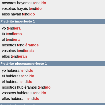
nosotros hayamos t
e
nd
ido
vosotros hayáis t
e
nd
ido
ellos hayan t
e
nd
ido
Pretérito imperfecto 1
yo t
e
nd
iera
tú t
e
nd
ieras
él t
e
nd
iera
nosotros t
e
nd
iéramos
vosotros t
e
nd
ierais
ellos t
e
nd
ieran
Pretérito pluscuamperfecto 1
yo hubiera t
e
nd
ido
tú hubieras t
e
nd
ido
él hubiera t
e
nd
ido
nosotros hubiéramos t
e
nd
ido
vosotros hubierais t
e
nd
ido
ellos hubieran t
e
nd
ido