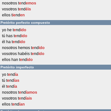
nosotros t
e
nd
emos
vosotros t
e
nd
éis
ellos t
ie
nd
en
Pretérito perfecto compuesto
yo he t
e
nd
ido
tú has t
e
nd
ido
él ha t
e
nd
ido
nosotros hemos t
e
nd
ido
vosotros habéis t
e
nd
ido
ellos han t
e
nd
ido
Pretérito imperfecto
yo t
e
nd
ía
tú t
e
nd
ías
él t
e
nd
ía
nosotros t
e
nd
íamos
vosotros t
e
nd
íais
ellos t
e
nd
ían