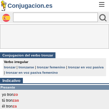
Conjugacion.es
Conjugacion del verbo tronzar
Verbo irregular
tronzar
|
tronzarse
|
tronzar femenino
|
tronzar en voz pasiva
|
tronzar en voz pasiva femenino
Indicativo
Presente
yo tron
zo
tú tron
zas
él tron
za