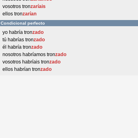
vosotros tron
zaríais
ellos tron
zarían
Condicional perfecto
yo habría tron
zado
tú habrías tron
zado
él habría tron
zado
nosotros habríamos tron
zado
vosotros habríais tron
zado
ellos habrían tron
zado