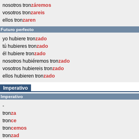
nosotros tron
záremos
vosotros tron
zareis
ellos tron
zaren
Futuro perfecto
yo hubiere tron
zado
tú hubieres tron
zado
él hubiere tron
zado
nosotros hubiéremos tron
zado
vosotros hubiereis tron
zado
ellos hubieren tron
zado
Imperativo
Imperativo
-
tron
za
tron
ce
tron
cemos
tron
zad