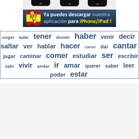
haber
tener
decir
venir
coger
dormir
bailar
cantar
hacer
saltar
ver
hablar
dar
correr
ser
comer
estudiar
caminar
escribir
jugar
ir
vivir
amar
leer
querer
saber
salir
andar
estar
poder