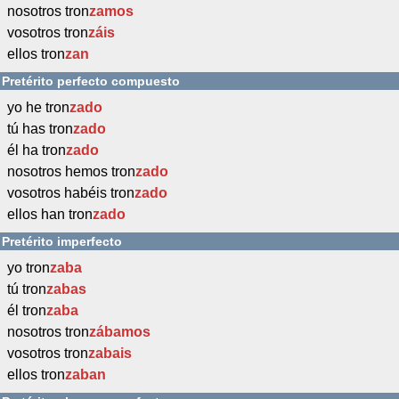
nosotros tron
zamos
vosotros tron
záis
ellos tron
zan
Pretérito perfecto compuesto
yo he tron
zado
tú has tron
zado
él ha tron
zado
nosotros hemos tron
zado
vosotros habéis tron
zado
ellos han tron
zado
Pretérito imperfecto
yo tron
zaba
tú tron
zabas
él tron
zaba
nosotros tron
zábamos
vosotros tron
zabais
ellos tron
zaban