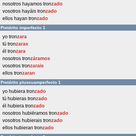
nosotros hayamos tron
zado
vosotros hayáis tron
zado
ellos hayan tron
zado
Pretérito imperfecto 1
yo tron
zara
tú tron
zaras
él tron
zara
nosotros tron
záramos
vosotros tron
zarais
ellos tron
zaran
Pretérito pluscuamperfecto 1
yo hubiera tron
zado
tú hubieras tron
zado
él hubiera tron
zado
nosotros hubiéramos tron
zado
vosotros hubierais tron
zado
ellos hubieran tron
zado