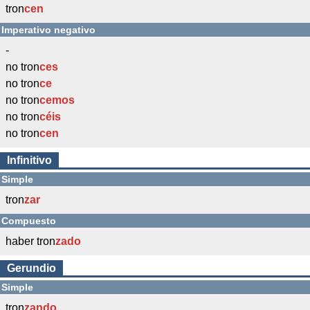
tron
cen
Imperativo negativo
-
no tron
ces
no tron
ce
no tron
cemos
no tron
céis
no tron
cen
Infinitivo
Simple
tron
zar
Compuesto
haber tron
zado
Gerundio
Simple
tron
zando