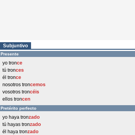
Subjuntivo
Presente
yo tron
ce
tú tron
ces
él tron
ce
nosotros tron
cemos
vosotros tron
céis
ellos tron
cen
Pretérito perfecto
yo haya tron
zado
tú hayas tron
zado
él haya tron
zado