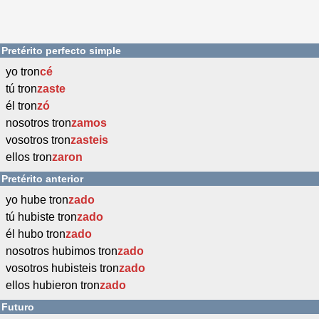
Pretérito perfecto simple
yo tron
cé
tú tron
zaste
él tron
zó
nosotros tron
zamos
vosotros tron
zasteis
ellos tron
zaron
Pretérito anterior
yo hube tron
zado
tú hubiste tron
zado
él hubo tron
zado
nosotros hubimos tron
zado
vosotros hubisteis tron
zado
ellos hubieron tron
zado
Futuro