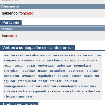
Compuesto
habiendo tron
zado
Participio
Pasado
tron
zado
Verbos a conjugación similar de tronzar
realizar
-
cotizar
-
alcanzar
-
erizar
-
rezar
-
izar
-
alzar
-
utilizar
-
organizar
-
abrazar
-
analizar
-
lanzar
-
cruzar
-
visualizar
-
rozar
-
gozar
-
cazar
-
enderezar
-
autorizar
-
reemplazar
-
energizar
-
localizar
-
trazar
-
actualizar
-
destrozar
-
dializar
-
desplazar
-
avanzar
-
regularizar
-
chuzar
-
calzar
-
socializar
-
agilizar
-
tranquilizar
-
trizar
-
tranzar
-
bautizar
-
homogeneizar
-
danzar
-
aterrizar
-
caracterizar
-
suavizar
-
aplazar
-
rechazar
-
garantizar
-
amenazar
-
finalizar
-
deslizar
-
trozar
-
amenizar
-
Traducción
tronzar