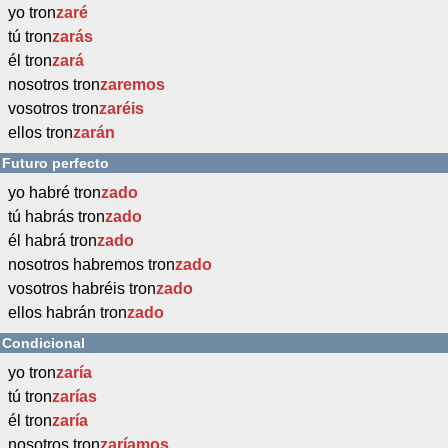
yo tron
zaré
tú tron
zarás
él tron
zará
nosotros tron
zaremos
vosotros tron
zaréis
ellos tron
zarán
Futuro perfecto
yo habré tron
zado
tú habrás tron
zado
él habrá tron
zado
nosotros habremos tron
zado
vosotros habréis tron
zado
ellos habrán tron
zado
Condicional
yo tron
zaría
tú tron
zarías
él tron
zaría
nosotros tron
zaríamos