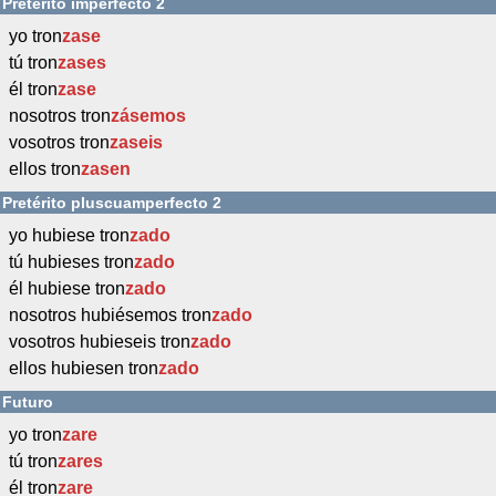
Pretérito imperfecto 2
yo tron
zase
tú tron
zases
él tron
zase
nosotros tron
zásemos
vosotros tron
zaseis
ellos tron
zasen
Pretérito pluscuamperfecto 2
yo hubiese tron
zado
tú hubieses tron
zado
él hubiese tron
zado
nosotros hubiésemos tron
zado
vosotros hubieseis tron
zado
ellos hubiesen tron
zado
Futuro
yo tron
zare
tú tron
zares
él tron
zare