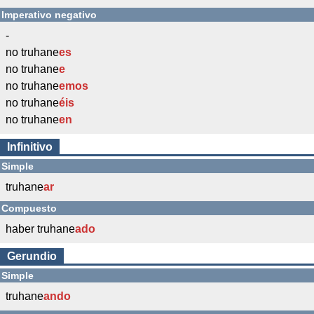
Imperativo negativo
-
no truhane
es
no truhane
e
no truhane
emos
no truhane
éis
no truhane
en
Infinitivo
Simple
truhane
ar
Compuesto
haber truhane
ado
Gerundio
Simple
truhane
ando