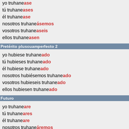
yo truhane
ase
tú truhane
ases
él truhane
ase
nosotros truhane
ásemos
vosotros truhane
aseis
ellos truhane
asen
Pretérito pluscuamperfecto 2
yo hubiese truhane
ado
tú hubieses truhane
ado
él hubiese truhane
ado
nosotros hubiésemos truhane
ado
vosotros hubieseis truhane
ado
ellos hubiesen truhane
ado
Futuro
yo truhane
are
tú truhane
ares
él truhane
are
nosotros truhane
áremos