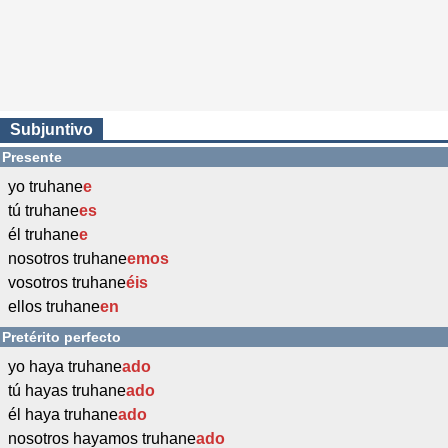
Subjuntivo
Presente
yo truhane
e
tú truhane
es
él truhane
e
nosotros truhane
emos
vosotros truhane
éis
ellos truhane
en
Pretérito perfecto
yo haya truhane
ado
tú hayas truhane
ado
él haya truhane
ado
nosotros hayamos truhane
ado