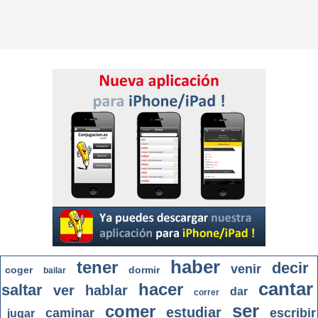
haber
tener
decir
venir
coger
dormir
bailar
cantar
hacer
saltar
ver
hablar
dar
correr
ser
comer
estudiar
caminar
escribir
jugar