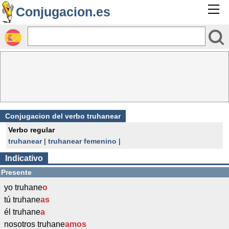
Conjugacion.es
Conjugacion del verbo truhanear
Verbo regular
truhanear
|
truhanear femenino
|
Indicativo
Presente
yo truhane
o
tú truhane
as
él truhane
a
nosotros truhane
amos