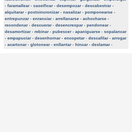
-
faramallear
-
caseificar
-
desempozar
-
descabestrar
-
alquitarar
-
postsincronizar
-
nasalizar
-
pomponearse
-
entrepunzar
-
enranciar
-
arrellanarse
-
achocharse
-
recondenar
-
descuerar
-
desencrespar
-
pendonear
-
desamortizar
-
rebinar
-
pubescer
-
apaniguarse
-
sopalancar
-
empapuciar
-
desenhornar
-
encopetar
-
descafilar
-
arrogar
-
acartonar
-
glotonear
-
enllantar
-
hincar
-
deslamar
-