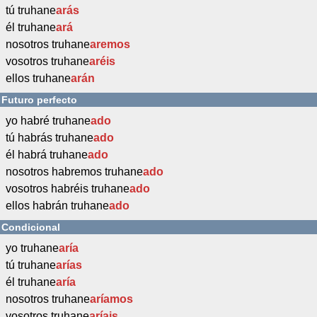
tú truhane
arás
él truhane
ará
nosotros truhane
aremos
vosotros truhane
aréis
ellos truhane
arán
Futuro perfecto
yo habré truhane
ado
tú habrás truhane
ado
él habrá truhane
ado
nosotros habremos truhane
ado
vosotros habréis truhane
ado
ellos habrán truhane
ado
Condicional
yo truhane
aría
tú truhane
arías
él truhane
aría
nosotros truhane
aríamos
vosotros truhane
aríais