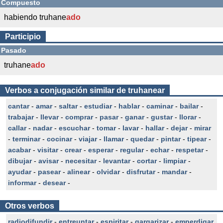
Compuesto
habiendo truhane
ado
Participio
Pasado
truhane
ado
Verbos a conjugación similar de truhanear
cantar
-
amar
-
saltar
-
estudiar
-
hablar
-
caminar
-
bailar
-
trabajar
-
llevar
-
comprar
-
pasar
-
ganar
-
gustar
-
llorar
-
callar
-
nadar
-
escuchar
-
tomar
-
lavar
-
hallar
-
dejar
-
mirar
-
terminar
-
cocinar
-
viajar
-
llamar
-
quedar
-
pintar
-
tipear
-
acabar
-
visitar
-
crear
-
esperar
-
regular
-
echar
-
respetar
-
dibujar
-
avisar
-
necesitar
-
levantar
-
cortar
-
limpiar
-
ayudar
-
pasear
-
alinear
-
olvidar
-
disfrutar
-
mandar
-
informar
-
desear
-
Otros verbos
radiodifundir
-
entreuntar
-
espiritar
-
gargarizar
-
emperdigar