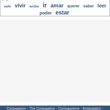
ir
vivir
amar
leer
querer
saber
salir
andar
estar
poder
Conjugaison
-
The Conjugation
-
Coniugazione
-
Konjugation
-