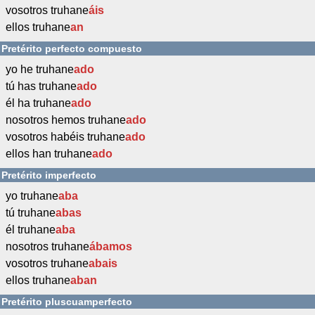
vosotros truhane
áis
ellos truhane
an
Pretérito perfecto compuesto
yo he truhane
ado
tú has truhane
ado
él ha truhane
ado
nosotros hemos truhane
ado
vosotros habéis truhane
ado
ellos han truhane
ado
Pretérito imperfecto
yo truhane
aba
tú truhane
abas
él truhane
aba
nosotros truhane
ábamos
vosotros truhane
abais
ellos truhane
aban
Pretérito pluscuamperfecto