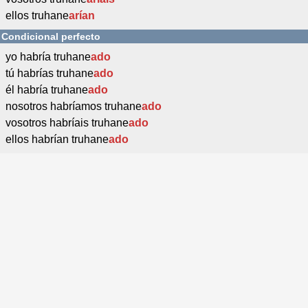
ellos truhane
arían
Condicional perfecto
yo habría truhane
ado
tú habrías truhane
ado
él habría truhane
ado
nosotros habríamos truhane
ado
vosotros habríais truhane
ado
ellos habrían truhane
ado