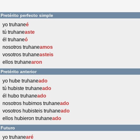
Pretérito perfecto simple
yo truhane
é
tú truhane
aste
él truhane
ó
nosotros truhane
amos
vosotros truhane
asteis
ellos truhane
aron
Pretérito anterior
yo hube truhane
ado
tú hubiste truhane
ado
él hubo truhane
ado
nosotros hubimos truhane
ado
vosotros hubisteis truhane
ado
ellos hubieron truhane
ado
Futuro
yo truhane
aré