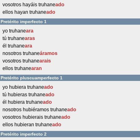
vosotros hayáis truhane
ado
ellos hayan truhane
ado
Pretérito imperfecto 1
yo truhane
ara
tú truhane
aras
él truhane
ara
nosotros truhane
áramos
vosotros truhane
arais
ellos truhane
aran
Pretérito pluscuamperfecto 1
yo hubiera truhane
ado
tú hubieras truhane
ado
él hubiera truhane
ado
nosotros hubiéramos truhane
ado
vosotros hubierais truhane
ado
ellos hubieran truhane
ado
Pretérito imperfecto 2