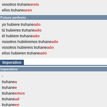
vosotros truhane
areis
ellos truhane
aren
Futuro perfecto
yo hubiere truhane
ado
tú hubieres truhane
ado
él hubiere truhane
ado
nosotros hubiéremos truhane
ado
vosotros hubiereis truhane
ado
ellos hubieren truhane
ado
Imperativo
Imperativo
-
truhane
a
truhane
e
truhane
emos
truhane
ad
truhane
en