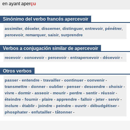
en ayant aper
çu
Sinónimo del verbo francés apercevoir
assimiler
,
déceler
,
discerner
,
distinguer
,
entrevoir
,
pénétrer
,
percevoir
,
remarquer
,
saisir
,
surprendre
Verbos a conjugación similar de apercevoir
recevoir
-
concevoir
-
percevoir
-
entrapercevoir
-
décevoir
-
Otros verbos
passer
-
entendre
-
travailler
-
continuer
-
convenir
-
transmettre
-
donner
-
oublier
-
penser
-
descendre
-
choisir
-
vivre
-
dormir
-
asseoir
-
mourir
-
perdre
-
sentir
-
réussir
-
éteindre
-
fournir
-
plaire
-
apprendre
-
falloir
-
jeter
-
servir
-
inclure
-
établir
-
joindre
-
peindre
-
ouvrir
-
débudgétiser
-
phosphater
-
enfutailler
-
tâtonner
-