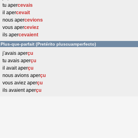
tu aper
cevais
il aper
cevait
nous aper
cevions
vous aper
ceviez
ils aper
cevaient
Plus-que-parfait (Pretérito pluscuamperfecto)
j'avais aper
çu
tu avais aper
çu
il avait aper
çu
nous avions aper
çu
vous aviez aper
çu
ils avaient aper
çu