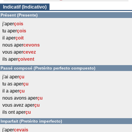
Indicatif (Indicativo)
Présent (Presente)
j'aper
çois
tu aper
çois
il aper
çoit
nous aper
cevons
vous aper
cevez
ils aper
çoivent
Passé composé (Pretérito perfecto compuesto)
j'ai aper
çu
tu as aper
çu
il a aper
çu
nous avons aper
çu
vous avez aper
çu
ils ont aper
çu
Imparfait (Pretérito imperfecto)
j'aper
cevais