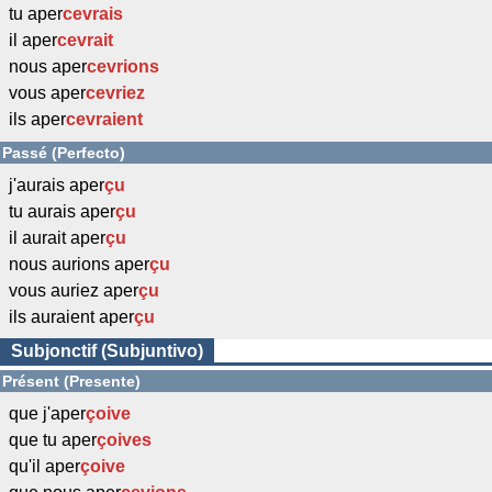
tu aper
cevrais
il aper
cevrait
nous aper
cevrions
vous aper
cevriez
ils aper
cevraient
Passé (Perfecto)
j'aurais aper
çu
tu aurais aper
çu
il aurait aper
çu
nous aurions aper
çu
vous auriez aper
çu
ils auraient aper
çu
Subjonctif (Subjuntivo)
Présent (Presente)
que j'aper
çoive
que tu aper
çoives
qu'il aper
çoive