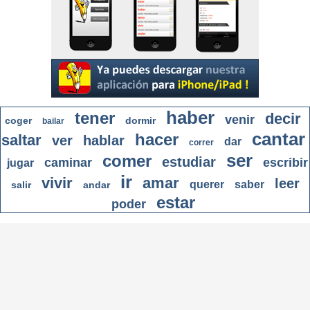
haber
tener
decir
venir
coger
dormir
bailar
cantar
hacer
saltar
ver
hablar
dar
correr
ser
comer
estudiar
caminar
escribir
jugar
ir
vivir
amar
leer
querer
saber
salir
andar
estar
poder