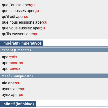
que j'eusse aper
çu
que tu eusses aper
çu
qu'il eût aper
çu
que nous eussions aper
çu
que vous eussiez aper
çu
qu'ils eussent aper
çu
Impératif (Imperativo)
Présent (Presente)
aper
çois
aper
cevons
aper
cevez
Passé (Compuesto)
aie aper
çu
ayons aper
çu
ayez aper
çu
Infinitif (Infinitivo)