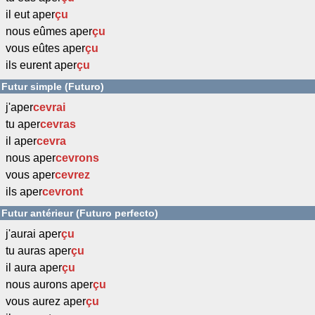
il eut aper
çu
nous eûmes aper
çu
vous eûtes aper
çu
ils eurent aper
çu
Futur simple (Futuro)
j'aper
cevrai
tu aper
cevras
il aper
cevra
nous aper
cevrons
vous aper
cevrez
ils aper
cevront
Futur antérieur (Futuro perfecto)
j'aurai aper
çu
tu auras aper
çu
il aura aper
çu
nous aurons aper
çu
vous aurez aper
çu