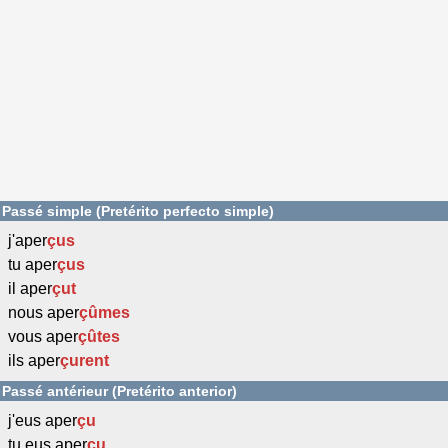
Passé simple (Pretérito perfecto simple)
j'aper
çus
tu aper
çus
il aper
çut
nous aper
çûmes
vous aper
çûtes
ils aper
çurent
Passé antérieur (Pretérito anterior)
j'eus aper
çu
tu eus aper
çu