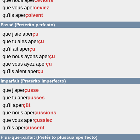
que nous aper
cevions
que vous aper
ceviez
qu'ils aper
çoivent
Passé (Pretérito perfecto)
que j'aie aper
çu
que tu aies aper
çu
qu'il ait aper
çu
que nous ayons aper
çu
que vous ayez aper
çu
qu'ils aient aper
çu
Imparfait (Pretérito imperfecto)
que j'aper
çusse
que tu aper
çusses
qu'il aper
çût
que nous aper
çussions
que vous aper
çussiez
qu'ils aper
çussent
Plus-que-parfait (Pretérito pluscuamperfecto)