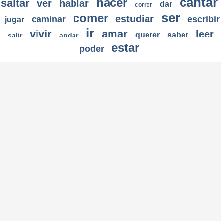
cantar
hacer
saltar
ver
hablar
dar
correr
ser
comer
estudiar
caminar
escribir
jugar
ir
vivir
amar
leer
querer
saber
salir
andar
estar
poder