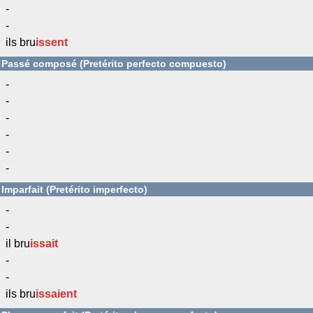
-
-
ils bru
issent
Passé composé (Pretérito perfecto compuesto)
-
-
-
-
-
-
Imparfait (Pretérito imperfecto)
-
-
il bru
issait
-
-
ils bru
issaient