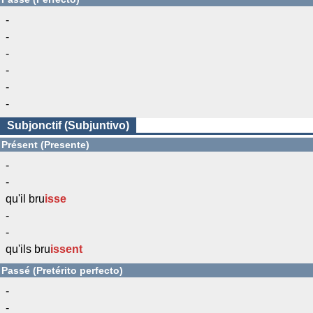
-
-
-
-
-
-
Subjonctif (Subjuntivo)
Présent (Presente)
-
-
qu'il bru
isse
-
-
qu'ils bru
issent
Passé (Pretérito perfecto)
-
-