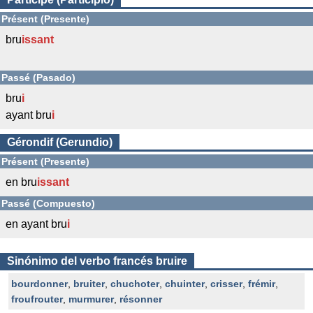
Présent (Presente)
bru
issant
Passé (Pasado)
bru
i
ayant bru
i
Gérondif (Gerundio)
Présent (Presente)
en bru
issant
Passé (Compuesto)
en ayant bru
i
Sinónimo del verbo francés bruire
bourdonner
,
bruiter
,
chuchoter
,
chuinter
,
crisser
,
frémir
,
froufrouter
,
murmurer
,
résonner