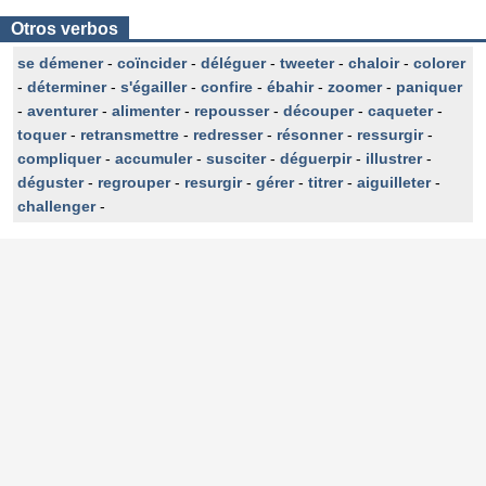
Otros verbos
se démener
-
coïncider
-
déléguer
-
tweeter
-
chaloir
-
colorer
-
déterminer
-
s'égailler
-
confire
-
ébahir
-
zoomer
-
paniquer
-
aventurer
-
alimenter
-
repousser
-
découper
-
caqueter
-
toquer
-
retransmettre
-
redresser
-
résonner
-
ressurgir
-
compliquer
-
accumuler
-
susciter
-
déguerpir
-
illustrer
-
déguster
-
regrouper
-
resurgir
-
gérer
-
titrer
-
aiguilleter
-
challenger
-