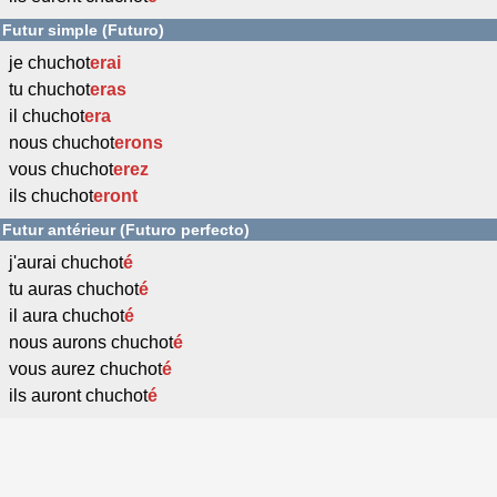
Futur simple (Futuro)
je chuchot
erai
tu chuchot
eras
il chuchot
era
nous chuchot
erons
vous chuchot
erez
ils chuchot
eront
Futur antérieur (Futuro perfecto)
j'aurai chuchot
é
tu auras chuchot
é
il aura chuchot
é
nous aurons chuchot
é
vous aurez chuchot
é
ils auront chuchot
é