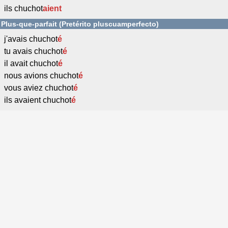
ils chuchot
aient
Plus-que-parfait (Pretérito pluscuamperfecto)
j'avais chuchot
é
tu avais chuchot
é
il avait chuchot
é
nous avions chuchot
é
vous aviez chuchot
é
ils avaient chuchot
é