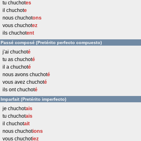
tu chuchot
es
il chuchot
e
nous chuchot
ons
vous chuchot
ez
ils chuchot
ent
Passé composé (Pretérito perfecto compuesto)
j'ai chuchot
é
tu as chuchot
é
il a chuchot
é
nous avons chuchot
é
vous avez chuchot
é
ils ont chuchot
é
Imparfait (Pretérito imperfecto)
je chuchot
ais
tu chuchot
ais
il chuchot
ait
nous chuchot
ions
vous chuchot
iez