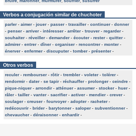
bruire
,
maronner
,
murmurer
,
souffler
,
susurrer
Verbos a conjugación similar de chuchoter
parler
-
aimer
-
jouer
-
passer
-
travailler
-
continuer
-
donner
-
penser
-
arriver
-
intéresser
-
arrêter
-
trouver
-
regarder
-
souhaiter
-
réveiller
-
demander
-
écouter
-
rester
-
quitter
-
admirer
-
entrer
-
dîner
-
organiser
-
rencontrer
-
monter
-
énerver
-
enfermer
-
discuputer
-
tomber
-
présenter
-
Otros verbos
reculer
-
rembourser
-
rôtir
-
trembler
-
voleter
-
tolérer
-
rendormir
-
dater
-
se tapir
-
réchauffer
-
prolonger
-
ceindre
-
pique-niquer
-
arrondir
-
atténuer
-
assumer
-
stocker
-
huer
-
râler
-
tailler
-
vanter
-
sacrifier
-
activer
-
mendier
-
crever
-
soulager
-
creuser
-
fourvoyer
-
adopter
-
racheter
-
redécouvrir
-
brider
-
barytonner
-
saloper
-
subventionner
-
chevaucher
-
déraisonner
-
enhardir
-