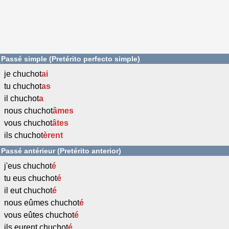
Passé simple (Pretérito perfecto simple)
je chuchot
ai
tu chuchot
as
il chuchot
a
nous chuchot
âmes
vous chuchot
âtes
ils chuchot
èrent
Passé antérieur (Pretérito anterior)
j'eus chuchot
é
tu eus chuchot
é
il eut chuchot
é
nous eûmes chuchot
é
vous eûtes chuchot
é
ils eurent chuchot
é