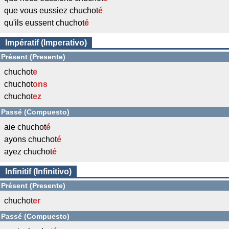
que vous eussiez chuchot
é
qu'ils eussent chuchot
é
Impératif (Imperativo)
Présent (Presente)
chuchot
e
chuchot
ons
chuchot
ez
Passé (Compuesto)
aie chuchot
é
ayons chuchot
é
ayez chuchot
é
Infinitif (Infinitivo)
Présent (Presente)
chuchot
er
Passé (Compuesto)