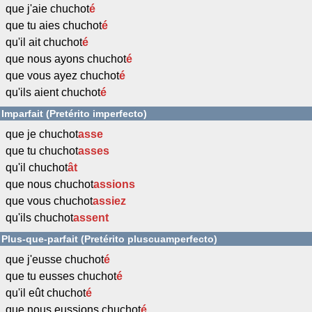
que j'aie chuchot
é
que tu aies chuchot
é
qu'il ait chuchot
é
que nous ayons chuchot
é
que vous ayez chuchot
é
qu'ils aient chuchot
é
Imparfait (Pretérito imperfecto)
que je chuchot
asse
que tu chuchot
asses
qu'il chuchot
ât
que nous chuchot
assions
que vous chuchot
assiez
qu'ils chuchot
assent
Plus-que-parfait (Pretérito pluscuamperfecto)
que j'eusse chuchot
é
que tu eusses chuchot
é
qu'il eût chuchot
é
que nous eussions chuchot
é