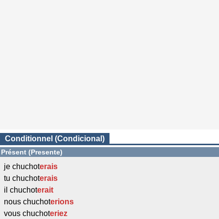
Conditionnel (Condicional)
Présent (Presente)
je chuchot
erais
tu chuchot
erais
il chuchot
erait
nous chuchot
erions
vous chuchot
eriez