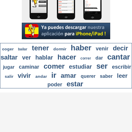
haber
tener
decir
venir
coger
dormir
bailar
cantar
hacer
saltar
ver
hablar
dar
correr
ser
comer
estudiar
caminar
escribir
jugar
ir
vivir
amar
leer
querer
saber
salir
andar
estar
poder