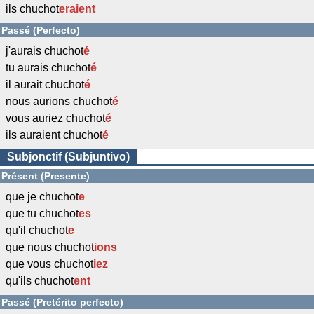
ils chuchot
eraient
Passé (Perfecto)
j'aurais chuchot
é
tu aurais chuchot
é
il aurait chuchot
é
nous aurions chuchot
é
vous auriez chuchot
é
ils auraient chuchot
é
Subjonctif (Subjuntivo)
Présent (Presente)
que je chuchot
e
que tu chuchot
es
qu'il chuchot
e
que nous chuchot
ions
que vous chuchot
iez
qu'ils chuchot
ent
Passé (Pretérito perfecto)