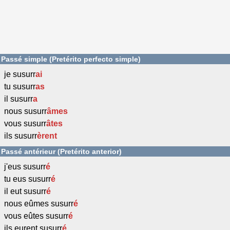
Passé simple (Pretérito perfecto simple)
je susurr
ai
tu susurr
as
il susurr
a
nous susurr
âmes
vous susurr
âtes
ils susurr
èrent
Passé antérieur (Pretérito anterior)
j'eus susurr
é
tu eus susurr
é
il eut susurr
é
nous eûmes susurr
é
vous eûtes susurr
é
ils eurent susurr
é