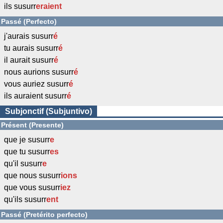
ils susurr
eraient
Passé (Perfecto)
j'aurais susurr
é
tu aurais susurr
é
il aurait susurr
é
nous aurions susurr
é
vous auriez susurr
é
ils auraient susurr
é
Subjonctif (Subjuntivo)
Présent (Presente)
que je susurr
e
que tu susurr
es
qu'il susurr
e
que nous susurr
ions
que vous susurr
iez
qu'ils susurr
ent
Passé (Pretérito perfecto)