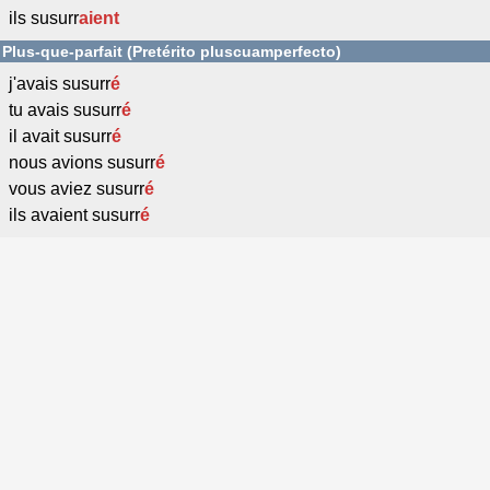
ils susurr
aient
Plus-que-parfait (Pretérito pluscuamperfecto)
j'avais susurr
é
tu avais susurr
é
il avait susurr
é
nous avions susurr
é
vous aviez susurr
é
ils avaient susurr
é