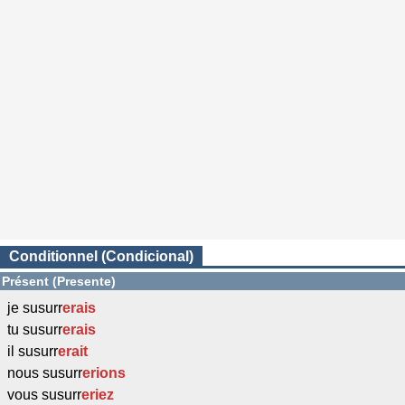
Conditionnel (Condicional)
Présent (Presente)
je susurr
erais
tu susurr
erais
il susurr
erait
nous susurr
erions
vous susurr
eriez