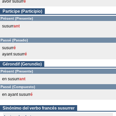
avoir susurr
é
Participe (Participio)
Présent (Presente)
susurr
ant
Passé (Pasado)
susurr
é
ayant susurr
é
Gérondif (Gerundio)
Présent (Presente)
en susurr
ant
Passé (Compuesto)
en ayant susurr
é
Sinónimo del verbo francés susurrer