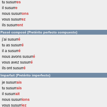
tu susurr
es
il susurr
e
nous susurr
ons
vous susurr
ez
ils susurr
ent
Passé composé (Pretérito perfecto compuesto)
j'ai susurr
é
tu as susurr
é
il a susurr
é
nous avons susurr
é
vous avez susurr
é
ils ont susurr
é
Imparfait (Pretérito imperfecto)
je susurr
ais
tu susurr
ais
il susurr
ait
nous susurr
ions
vous susurr
iez