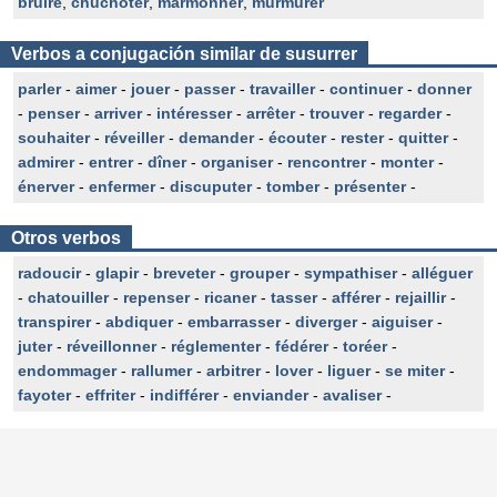
bruire
,
chuchoter
,
marmonner
,
murmurer
Verbos a conjugación similar de susurrer
parler
-
aimer
-
jouer
-
passer
-
travailler
-
continuer
-
donner
-
penser
-
arriver
-
intéresser
-
arrêter
-
trouver
-
regarder
-
souhaiter
-
réveiller
-
demander
-
écouter
-
rester
-
quitter
-
admirer
-
entrer
-
dîner
-
organiser
-
rencontrer
-
monter
-
énerver
-
enfermer
-
discuputer
-
tomber
-
présenter
-
Otros verbos
radoucir
-
glapir
-
breveter
-
grouper
-
sympathiser
-
alléguer
-
chatouiller
-
repenser
-
ricaner
-
tasser
-
afférer
-
rejaillir
-
transpirer
-
abdiquer
-
embarrasser
-
diverger
-
aiguiser
-
juter
-
réveillonner
-
réglementer
-
fédérer
-
toréer
-
endommager
-
rallumer
-
arbitrer
-
lover
-
liguer
-
se miter
-
fayoter
-
effriter
-
indifférer
-
enviander
-
avaliser
-