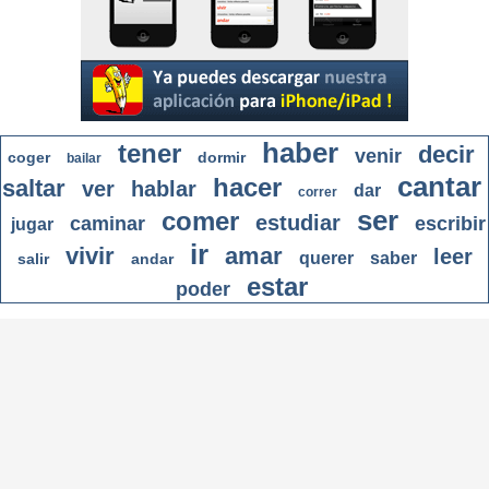
haber
tener
decir
venir
coger
dormir
bailar
cantar
hacer
saltar
ver
hablar
dar
correr
ser
comer
estudiar
caminar
escribir
jugar
ir
vivir
amar
leer
querer
saber
salir
andar
estar
poder