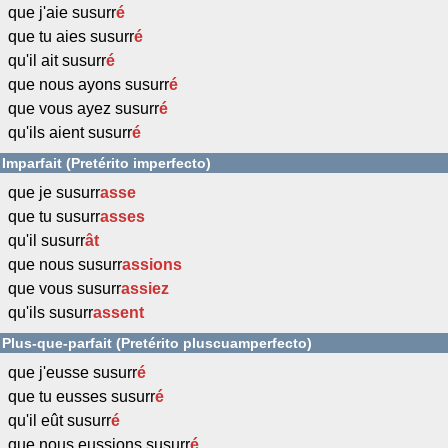
que j'aie susurr
é
que tu aies susurr
é
qu'il ait susurr
é
que nous ayons susurr
é
que vous ayez susurr
é
qu'ils aient susurr
é
Imparfait (Pretérito imperfecto)
que je susurr
asse
que tu susurr
asses
qu'il susurr
ât
que nous susurr
assions
que vous susurr
assiez
qu'ils susurr
assent
Plus-que-parfait (Pretérito pluscuamperfecto)
que j'eusse susurr
é
que tu eusses susurr
é
qu'il eût susurr
é
que nous eussions susurr
é