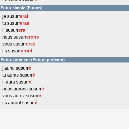
Futur simple (Futuro)
je susurr
erai
tu susurr
eras
il susurr
era
nous susurr
erons
vous susurr
erez
ils susurr
eront
Futur antérieur (Futuro perfecto)
j'aurai susurr
é
tu auras susurr
é
il aura susurr
é
nous aurons susurr
é
vous aurez susurr
é
ils auront susurr
é