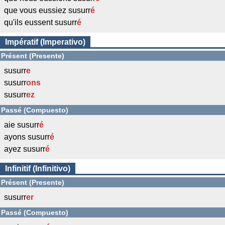
que vous eussiez susurr
é
qu'ils eussent susurr
é
Impératif (Imperativo)
Présent (Presente)
susurr
e
susurr
ons
susurr
ez
Passé (Compuesto)
aie susurr
é
ayons susurr
é
ayez susurr
é
Infinitif (Infinitivo)
Présent (Presente)
susurr
er
Passé (Compuesto)