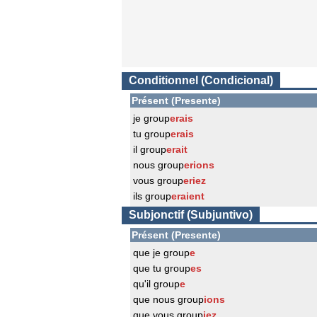
Conditionnel (Condicional)
Présent (Presente)
je group
erais
tu group
erais
il group
erait
nous group
erions
vous group
eriez
ils group
eraient
Subjonctif (Subjuntivo)
Présent (Presente)
que je group
e
que tu group
es
qu'il group
e
que nous group
ions
que vous group
iez