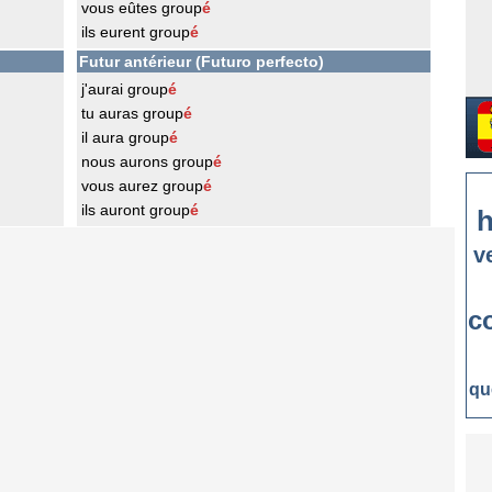
vous eûtes group
é
ils eurent group
é
Futur antérieur (Futuro perfecto)
j'aurai group
é
tu auras group
é
il aura group
é
nous aurons group
é
vous aurez group
é
ils auront group
é
h
v
c
qu