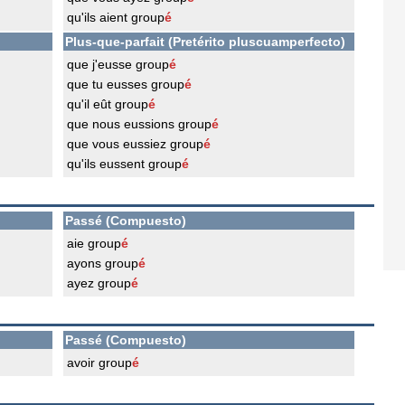
qu'ils aient group
é
Plus-que-parfait (Pretérito pluscuamperfecto)
que j'eusse group
é
que tu eusses group
é
qu'il eût group
é
que nous eussions group
é
que vous eussiez group
é
qu'ils eussent group
é
Passé (Compuesto)
aie group
é
ayons group
é
ayez group
é
Passé (Compuesto)
avoir group
é