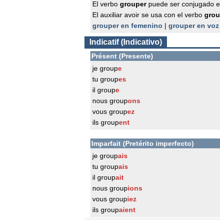
El verbo
grouper
puede ser conjugado e
El auxiliar avoir se usa con el verbo
grou
grouper en femenino
|
grouper en voz
Indicatif (Indicativo)
Présent (Presente)
je group
e
tu group
es
il group
e
nous group
ons
vous group
ez
ils group
ent
Imparfait (Pretérito imperfecto)
je group
ais
tu group
ais
il group
ait
nous group
ions
vous group
iez
ils group
aient