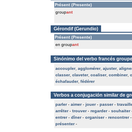
Présent (Presente)
group
ant
Gérondif (Gerundio)
Présent (Presente)
en group
ant
Sinónimo del verbo francés groupe
accoupler
,
agglomérer
,
ajuster
,
aligne
classer
,
claveter
,
coaliser
,
combiner
,
échafauder
,
fédérer
Verbos a conjugación similar de g
parler
-
aimer
-
jouer
-
passer
-
travaill
arrêter
-
trouver
-
regarder
-
souhaiter
entrer
-
dîner
-
organiser
-
rencontrer
présenter
-