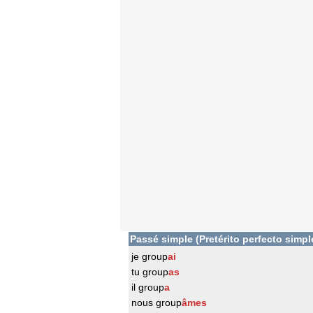
Passé simple (Pretérito perfecto simpl
je group
ai
tu group
as
il group
a
nous group
âmes