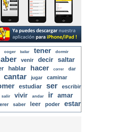
tener
coger
dormir
bailar
aber
decir
saltar
venir
hacer
er
hablar
dar
correr
cantar
caminar
jugar
ser
omer
estudiar
escribir
ir
vivir
amar
salir
andar
estar
leer
poder
erer
saber