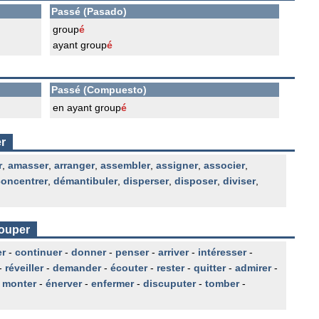
Passé (Pasado)
group
é
ayant group
é
Passé (Compuesto)
en ayant group
é
r
r
,
amasser
,
arranger
,
assembler
,
assigner
,
associer
,
concentrer
,
démantibuler
,
disperser
,
disposer
,
diviser
,
rouper
er
-
continuer
-
donner
-
penser
-
arriver
-
intéresser
-
-
réveiller
-
demander
-
écouter
-
rester
-
quitter
-
admirer
-
-
monter
-
énerver
-
enfermer
-
discuputer
-
tomber
-