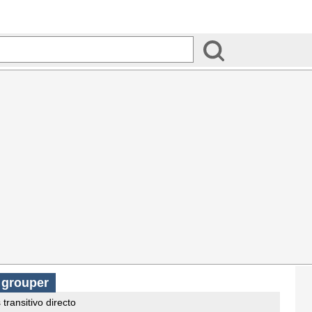
s
grouper
 transitivo directo