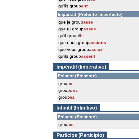
qu'ils group
ent
Imparfait (Pretérito imperfecto)
que je group
asse
que tu group
asses
qu'il group
ât
que nous group
assions
que vous group
assiez
qu'ils group
assent
Impératif (Imperativo)
Présent (Presente)
group
e
group
ons
group
ez
Infinitif (Infinitivo)
Présent (Presente)
group
er
Participe (Participio)