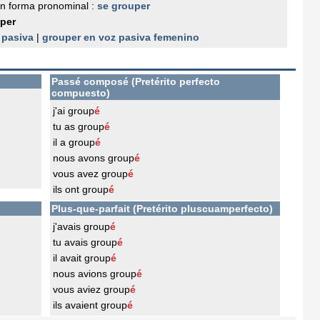
n forma pronominal :
se grouper
per
 pasiva
|
grouper en voz pasiva femenino
Passé composé (Pretérito perfecto
compuesto)
j'ai group
é
tu as group
é
il a group
é
nous avons group
é
vous avez group
é
ils ont group
é
Plus-que-parfait (Pretérito pluscuamperfecto)
j'avais group
é
tu avais group
é
il avait group
é
nous avions group
é
vous aviez group
é
ils avaient group
é