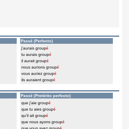
Passé (Perfecto)
j'aurais group
é
tu aurais group
é
il aurait group
é
nous aurions group
é
vous auriez group
é
ils auraient group
é
Passé (Pretérito perfecto)
que j'aie group
é
que tu aies group
é
qu'il ait group
é
que nous ayons group
é
que vous ayez group
é