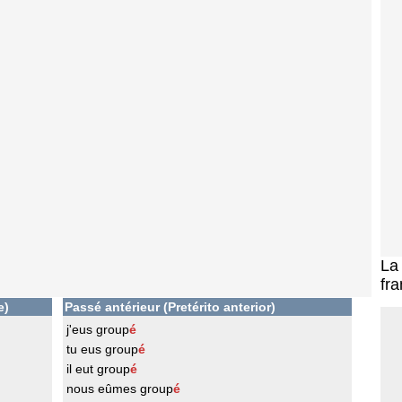
L
fra
e)
Passé antérieur (Pretérito anterior)
j'eus group
é
tu eus group
é
il eut group
é
nous eûmes group
é