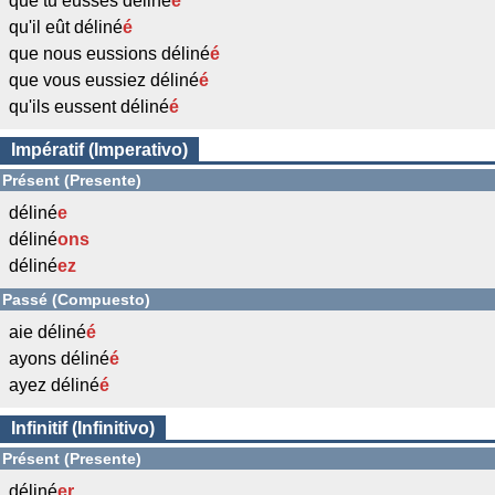
que tu eusses déliné
é
qu'il eût déliné
é
que nous eussions déliné
é
que vous eussiez déliné
é
qu'ils eussent déliné
é
Impératif (Imperativo)
Présent (Presente)
déliné
e
déliné
ons
déliné
ez
Passé (Compuesto)
aie déliné
é
ayons déliné
é
ayez déliné
é
Infinitif (Infinitivo)
Présent (Presente)
déliné
er