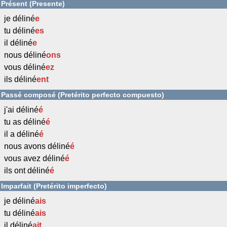
Présent (Presente)
je déliné
e
tu déliné
es
il déliné
e
nous déliné
ons
vous déliné
ez
ils déliné
ent
Passé composé (Pretérito perfecto compuesto)
j'ai déliné
é
tu as déliné
é
il a déliné
é
nous avons déliné
é
vous avez déliné
é
ils ont déliné
é
Imparfait (Pretérito imperfecto)
je déliné
ais
tu déliné
ais
il déliné
ait