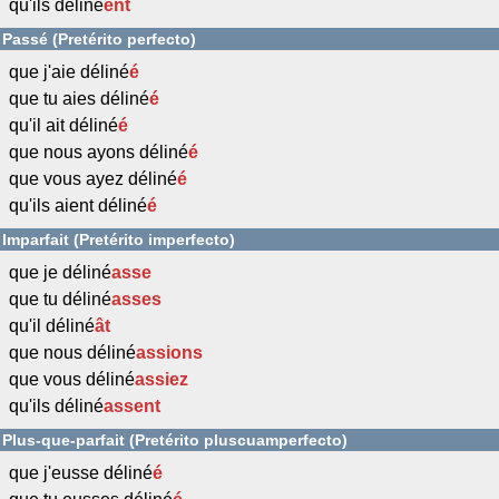
qu'ils déliné
ent
Passé (Pretérito perfecto)
que j'aie déliné
é
que tu aies déliné
é
qu'il ait déliné
é
que nous ayons déliné
é
que vous ayez déliné
é
qu'ils aient déliné
é
Imparfait (Pretérito imperfecto)
que je déliné
asse
que tu déliné
asses
qu'il déliné
ât
que nous déliné
assions
que vous déliné
assiez
qu'ils déliné
assent
Plus-que-parfait (Pretérito pluscuamperfecto)
que j'eusse déliné
é