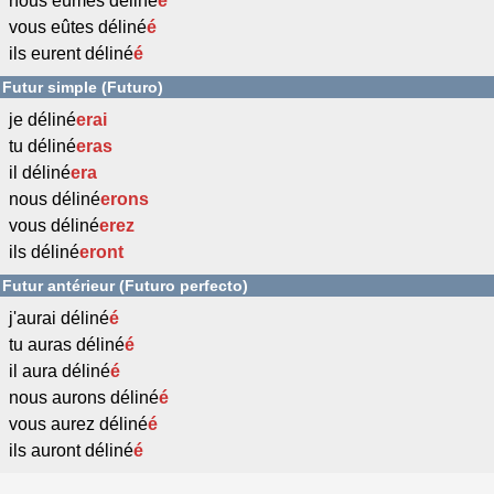
nous eûmes déliné
é
vous eûtes déliné
é
ils eurent déliné
é
Futur simple (Futuro)
je déliné
erai
tu déliné
eras
il déliné
era
nous déliné
erons
vous déliné
erez
ils déliné
eront
Futur antérieur (Futuro perfecto)
j'aurai déliné
é
tu auras déliné
é
il aura déliné
é
nous aurons déliné
é
vous aurez déliné
é
ils auront déliné
é