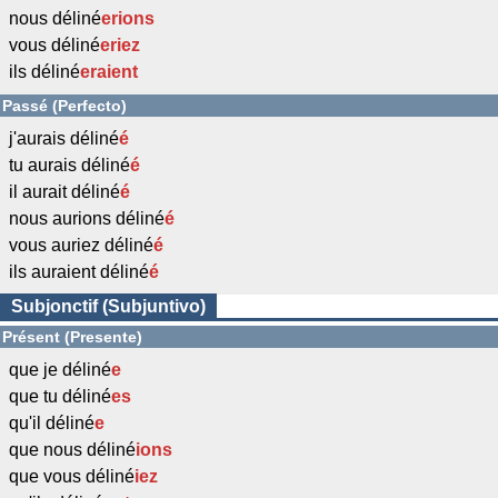
nous déliné
erions
vous déliné
eriez
ils déliné
eraient
Passé (Perfecto)
j'aurais déliné
é
tu aurais déliné
é
il aurait déliné
é
nous aurions déliné
é
vous auriez déliné
é
ils auraient déliné
é
Subjonctif (Subjuntivo)
Présent (Presente)
que je déliné
e
que tu déliné
es
qu'il déliné
e
que nous déliné
ions
que vous déliné
iez