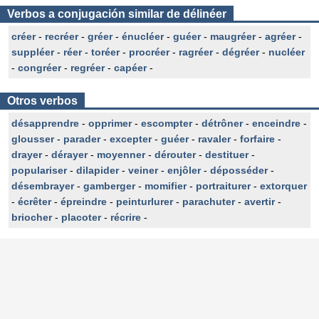
Verbos a conjugación similar de délinéer
créer
-
recréer
-
gréer
-
énucléer
-
guéer
-
maugréer
-
agréer
-
suppléer
-
réer
-
toréer
-
procréer
-
ragréer
-
dégréer
-
nucléer
-
congréer
-
regréer
-
capéer
-
Otros verbos
désapprendre
-
opprimer
-
escompter
-
détrôner
-
enceindre
-
glousser
-
parader
-
excepter
-
guéer
-
ravaler
-
forfaire
-
drayer
-
dérayer
-
moyenner
-
dérouter
-
destituer
-
populariser
-
dilapider
-
veiner
-
enjôler
-
déposséder
-
désembrayer
-
gamberger
-
momifier
-
portraiturer
-
extorquer
-
écrêter
-
épreindre
-
peinturlurer
-
parachuter
-
avertir
-
briocher
-
placoter
-
récrire
-