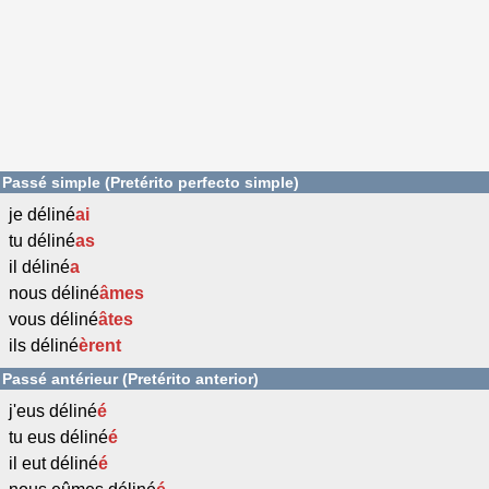
Passé simple (Pretérito perfecto simple)
je déliné
ai
tu déliné
as
il déliné
a
nous déliné
âmes
vous déliné
âtes
ils déliné
èrent
Passé antérieur (Pretérito anterior)
j'eus déliné
é
tu eus déliné
é
il eut déliné
é