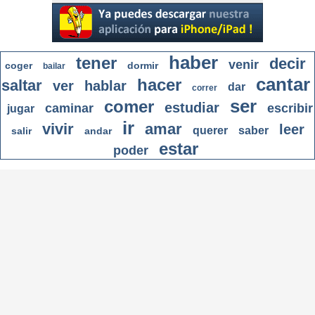
haber
tener
decir
venir
coger
dormir
bailar
cantar
hacer
saltar
ver
hablar
dar
correr
ser
comer
estudiar
caminar
escribir
jugar
ir
vivir
amar
leer
querer
saber
salir
andar
estar
poder