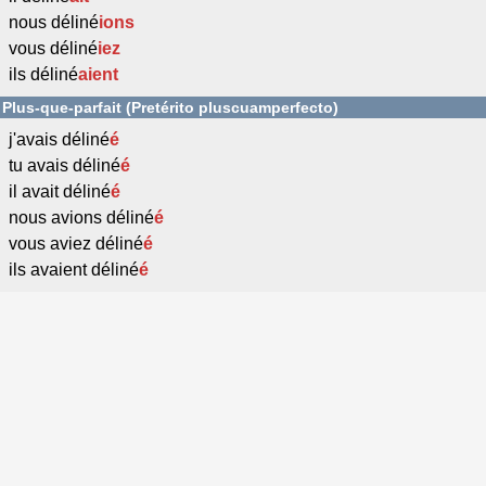
nous déliné
ions
vous déliné
iez
ils déliné
aient
Plus-que-parfait (Pretérito pluscuamperfecto)
j'avais déliné
é
tu avais déliné
é
il avait déliné
é
nous avions déliné
é
vous aviez déliné
é
ils avaient déliné
é