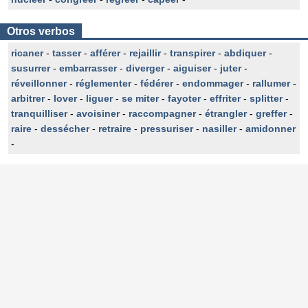
Otros verbos
ricaner
-
tasser
-
afférer
-
rejaillir
-
transpirer
-
abdiquer
-
susurrer
-
embarrasser
-
diverger
-
aiguiser
-
juter
-
réveillonner
-
réglementer
-
fédérer
-
endommager
-
rallumer
-
arbitrer
-
lover
-
liguer
-
se miter
-
fayoter
-
effriter
-
splitter
-
tranquilliser
-
avoisiner
-
raccompagner
-
étrangler
-
greffer
-
raire
-
dessécher
-
retraire
-
pressuriser
-
nasiller
-
amidonner
-