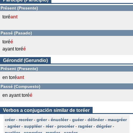
Présent (Presente)
toré
ant
Passé (Pasado)
toré
é
ayant toré
é
Gérondif (Gerundio)
Présent (Presente)
en toré
ant
Passé (Compuesto)
en ayant toré
é
Verbos a conjugación similar de toréer
créer
-
recréer
-
gréer
-
énucléer
-
guéer
-
délinéer
-
maugréer
-
agréer
-
suppléer
-
réer
-
procréer
-
ragréer
-
dégréer
-
nucléer
-
congréer
-
regréer
-
capéer
-