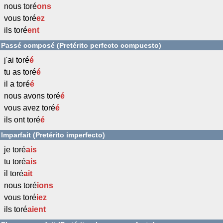
nous toré
ons
vous toré
ez
ils toré
ent
Passé composé (Pretérito perfecto compuesto)
j'ai toré
é
tu as toré
é
il a toré
é
nous avons toré
é
vous avez toré
é
ils ont toré
é
Imparfait (Pretérito imperfecto)
je toré
ais
tu toré
ais
il toré
ait
nous toré
ions
vous toré
iez
ils toré
aient