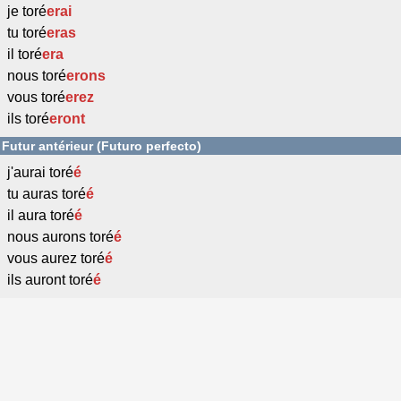
je toré
erai
tu toré
eras
il toré
era
nous toré
erons
vous toré
erez
ils toré
eront
Futur antérieur (Futuro perfecto)
j'aurai toré
é
tu auras toré
é
il aura toré
é
nous aurons toré
é
vous aurez toré
é
ils auront toré
é