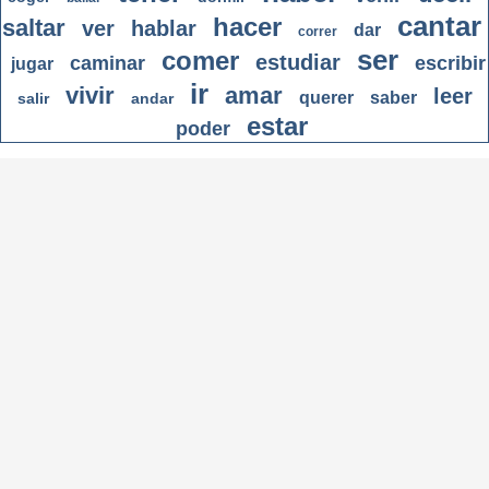
cantar
hacer
saltar
ver
hablar
dar
correr
ser
comer
estudiar
caminar
escribir
jugar
ir
vivir
amar
leer
querer
saber
salir
andar
estar
poder