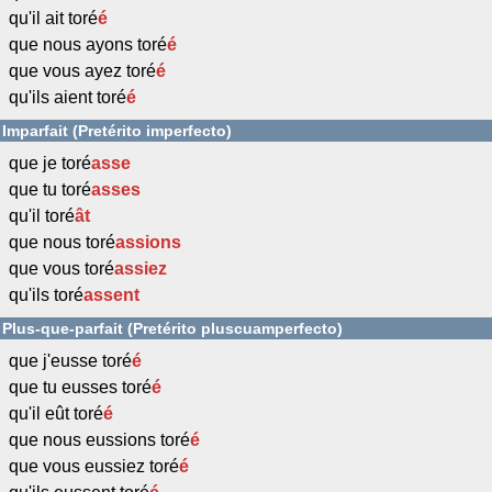
qu'il ait toré
é
que nous ayons toré
é
que vous ayez toré
é
qu'ils aient toré
é
Imparfait (Pretérito imperfecto)
que je toré
asse
que tu toré
asses
qu'il toré
ât
que nous toré
assions
que vous toré
assiez
qu'ils toré
assent
Plus-que-parfait (Pretérito pluscuamperfecto)
que j'eusse toré
é
que tu eusses toré
é
qu'il eût toré
é
que nous eussions toré
é
que vous eussiez toré
é