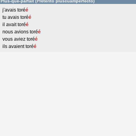
Plus-que-parfait (Pretérito pluscuamperfecto)
j'avais toré
é
tu avais toré
é
il avait toré
é
nous avions toré
é
vous aviez toré
é
ils avaient toré
é