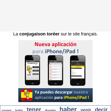
La
conjugaison toréer
sur le site français.
haber
tener
decir
venir
coger
dormir
bailar