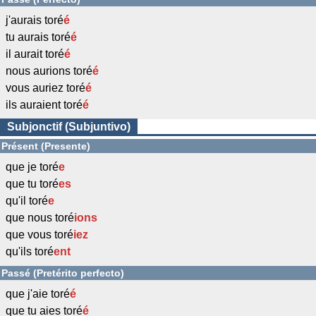
j'aurais toré
é
tu aurais toré
é
il aurait toré
é
nous aurions toré
é
vous auriez toré
é
ils auraient toré
é
Subjonctif (Subjuntivo)
Présent (Presente)
que je toré
e
que tu toré
es
qu'il toré
e
que nous toré
ions
que vous toré
iez
qu'ils toré
ent
Passé (Pretérito perfecto)
que j'aie toré
é
que tu aies toré
é