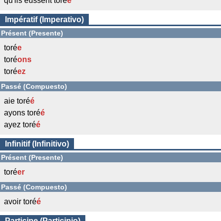
qu'ils eussent toré
é
Impératif (Imperativo)
Présent (Presente)
toré
e
toré
ons
toré
ez
Passé (Compuesto)
aie toré
é
ayons toré
é
ayez toré
é
Infinitif (Infinitivo)
Présent (Presente)
toré
er
Passé (Compuesto)
avoir toré
é
Participe (Participio)