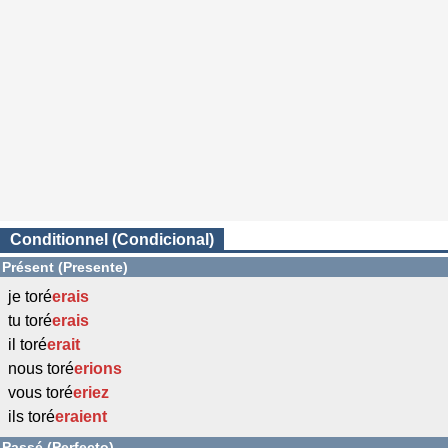
Conditionnel (Condicional)
Présent (Presente)
je toré
erais
tu toré
erais
il toré
erait
nous toré
erions
vous toré
eriez
ils toré
eraient
Passé (Perfecto)