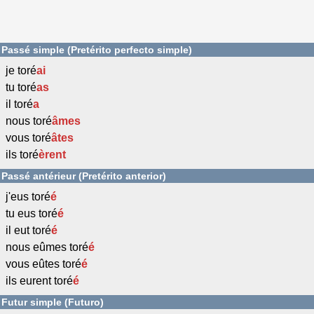
Passé simple (Pretérito perfecto simple)
je toré
ai
tu toré
as
il toré
a
nous toré
âmes
vous toré
âtes
ils toré
èrent
Passé antérieur (Pretérito anterior)
j'eus toré
é
tu eus toré
é
il eut toré
é
nous eûmes toré
é
vous eûtes toré
é
ils eurent toré
é
Futur simple (Futuro)