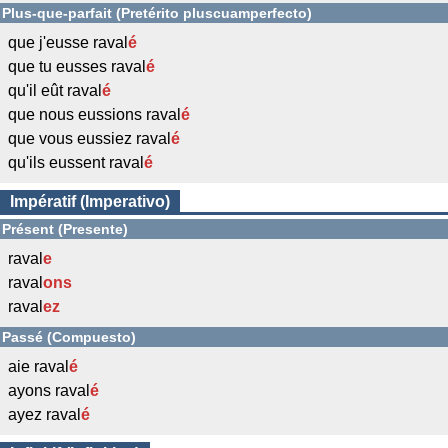
Plus-que-parfait (Pretérito pluscuamperfecto)
que j'eusse raval
é
que tu eusses raval
é
qu'il eût raval
é
que nous eussions raval
é
que vous eussiez raval
é
qu'ils eussent raval
é
Impératif (Imperativo)
Présent (Presente)
raval
e
raval
ons
raval
ez
Passé (Compuesto)
aie raval
é
ayons raval
é
ayez raval
é