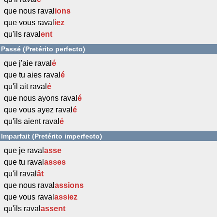
que nous raval
ions
que vous raval
iez
qu'ils raval
ent
Passé (Pretérito perfecto)
que j'aie raval
é
que tu aies raval
é
qu'il ait raval
é
que nous ayons raval
é
que vous ayez raval
é
qu'ils aient raval
é
Imparfait (Pretérito imperfecto)
que je raval
asse
que tu raval
asses
qu'il raval
ât
que nous raval
assions
que vous raval
assiez
qu'ils raval
assent