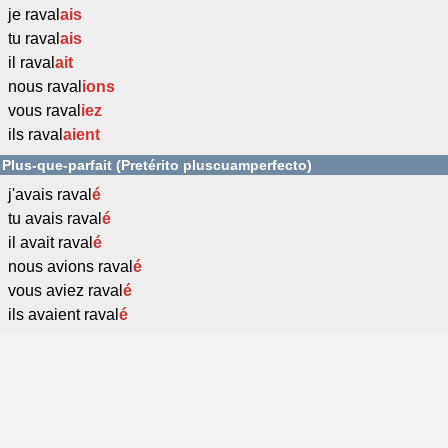
je raval
ais
tu raval
ais
il raval
ait
nous raval
ions
vous raval
iez
ils raval
aient
Plus-que-parfait (Pretérito pluscuamperfecto)
j'avais raval
é
tu avais raval
é
il avait raval
é
nous avions raval
é
vous aviez raval
é
ils avaient raval
é