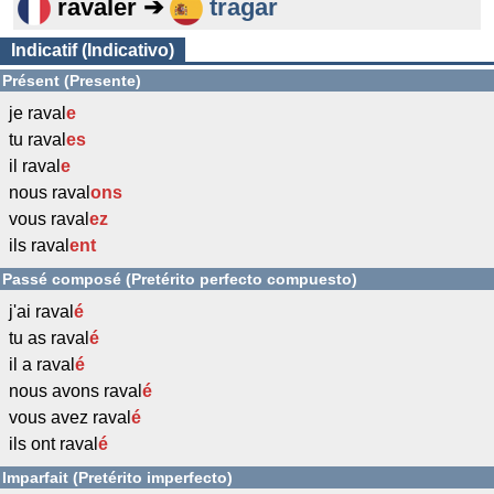
ravaler ➔
tragar
Indicatif (Indicativo)
Présent (Presente)
je raval
e
tu raval
es
il raval
e
nous raval
ons
vous raval
ez
ils raval
ent
Passé composé (Pretérito perfecto compuesto)
j'ai raval
é
tu as raval
é
il a raval
é
nous avons raval
é
vous avez raval
é
ils ont raval
é
Imparfait (Pretérito imperfecto)