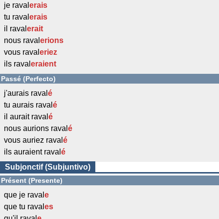
je raval
erais
tu raval
erais
il raval
erait
nous raval
erions
vous raval
eriez
ils raval
eraient
Passé (Perfecto)
j'aurais raval
é
tu aurais raval
é
il aurait raval
é
nous aurions raval
é
vous auriez raval
é
ils auraient raval
é
Subjonctif (Subjuntivo)
Présent (Presente)
que je raval
e
que tu raval
es
qu'il raval
e