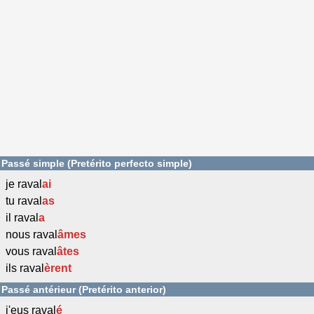
Passé simple (Pretérito perfecto simple)
je raval
ai
tu raval
as
il raval
a
nous raval
âmes
vous raval
âtes
ils raval
èrent
Passé antérieur (Pretérito anterior)
j'eus raval
é