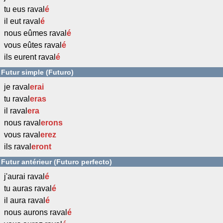
tu eus raval
é
il eut raval
é
nous eûmes raval
é
vous eûtes raval
é
ils eurent raval
é
Futur simple (Futuro)
je raval
erai
tu raval
eras
il raval
era
nous raval
erons
vous raval
erez
ils raval
eront
Futur antérieur (Futuro perfecto)
j'aurai raval
é
tu auras raval
é
il aura raval
é
nous aurons raval
é