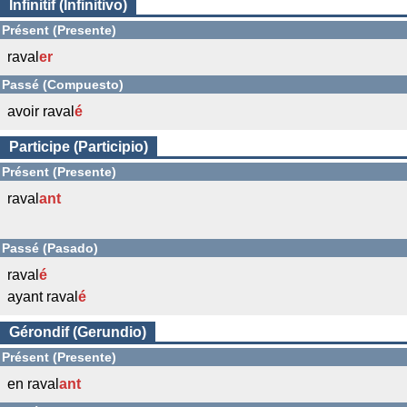
Infinitif (Infinitivo)
Présent (Presente)
raval
er
Passé (Compuesto)
avoir raval
é
Participe (Participio)
Présent (Presente)
raval
ant
Passé (Pasado)
raval
é
ayant raval
é
Gérondif (Gerundio)
Présent (Presente)
en raval
ant