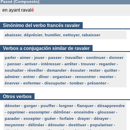
Passé (Compuesto)
en ayant raval
é
Sinónimo del verbo francés ravaler
abaisser
,
déprécier
,
humilier
,
nettoyer
,
rabaisser
Verbos a conjugación similar de ravaler
parler
-
aimer
-
jouer
-
passer
-
travailler
-
continuer
-
donner
-
penser
-
arriver
-
intéresser
-
arrêter
-
trouver
-
regarder
-
souhaiter
-
réveiller
-
demander
-
écouter
-
rester
-
quitter
-
admirer
-
entrer
-
dîner
-
organiser
-
rencontrer
-
monter
-
énerver
-
enfermer
-
discuputer
-
tomber
-
présenter
-
Otros verbos
dénoter
-
gorger
-
pouffer
-
lorgner
-
flanquer
-
désapprendre
-
opprimer
-
escompter
-
détrôner
-
enceindre
-
glousser
-
parader
-
excepter
-
guéer
-
forfaire
-
drayer
-
dérayer
-
moyenner
-
délinéer
-
dérouter
-
destituer
-
populariser
-