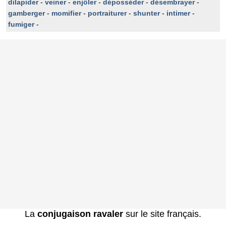
dilapider
-
veiner
-
enjôler
-
déposséder
-
désembrayer
-
gamberger
-
momifier
-
portraiturer
-
shunter
-
intimer
-
fumiger
-
La
conjugaison ravaler
sur le site français.