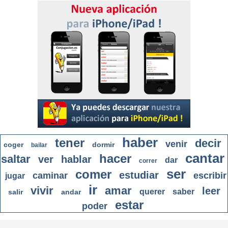
haber
tener
decir
venir
coger
dormir
bailar
cantar
hacer
saltar
ver
hablar
dar
correr
ser
comer
estudiar
caminar
escribir
jugar
ir
vivir
amar
leer
querer
saber
salir
andar
estar
poder