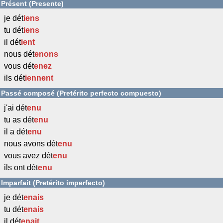
Présent (Presente)
je dét
iens
tu dét
iens
il dét
ient
nous dét
enons
vous dét
enez
ils dét
iennent
Passé composé (Pretérito perfecto compuesto)
j'ai dét
enu
tu as dét
enu
il a dét
enu
nous avons dét
enu
vous avez dét
enu
ils ont dét
enu
Imparfait (Pretérito imperfecto)
je dét
enais
tu dét
enais
il dét
enait