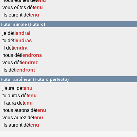
nous eûmes dét
enu
vous eûtes dét
enu
ils eurent dét
enu
Futur simple (Futuro)
je dét
iendrai
tu dét
iendras
il dét
iendra
nous dét
iendrons
vous dét
iendrez
ils dét
iendront
Futur antérieur (Futuro perfecto)
j'aurai dét
enu
tu auras dét
enu
il aura dét
enu
nous aurons dét
enu
vous aurez dét
enu
ils auront dét
enu