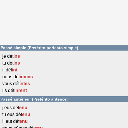
Passé simple (Pretérito perfecto simple)
je dét
ins
tu dét
ins
il dét
int
nous dét
înmes
vous dét
întes
ils dét
inrent
Passé antérieur (Pretérito anterior)
j'eus dét
enu
tu eus dét
enu
il eut dét
enu