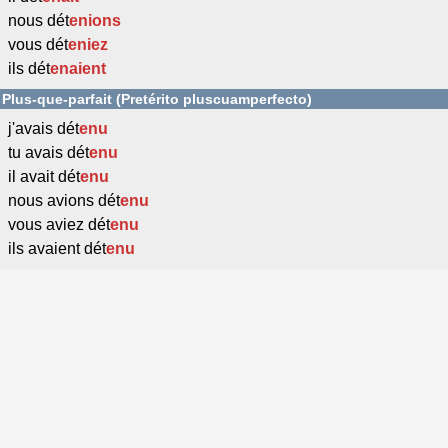
nous dét
enions
vous dét
eniez
ils dét
enaient
Plus-que-parfait (Pretérito pluscuamperfecto)
j'avais dét
enu
tu avais dét
enu
il avait dét
enu
nous avions dét
enu
vous aviez dét
enu
ils avaient dét
enu