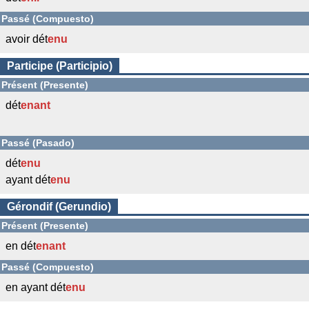
Passé (Compuesto)
avoir dét
enu
Participe (Participio)
Présent (Presente)
dét
enant
Passé (Pasado)
dét
enu
ayant dét
enu
Gérondif (Gerundio)
Présent (Presente)
en dét
enant
Passé (Compuesto)
en ayant dét
enu