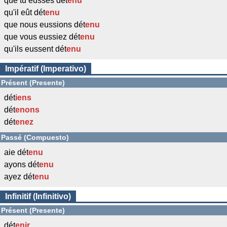
que tu eusses dét
enu
qu'il eût dét
enu
que nous eussions dét
enu
que vous eussiez dét
enu
qu'ils eussent dét
enu
Impératif (Imperativo)
Présent (Presente)
dét
iens
dét
enons
dét
enez
Passé (Compuesto)
aie dét
enu
ayons dét
enu
ayez dét
enu
Infinitif (Infinitivo)
Présent (Presente)
dét
enir