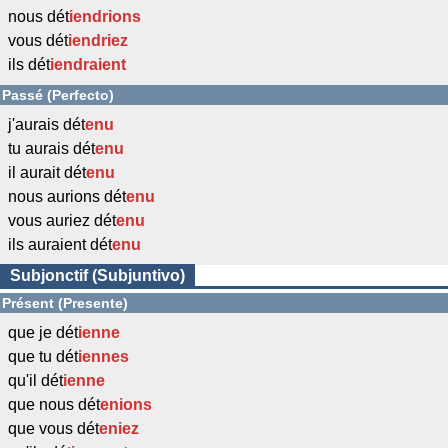
nous dét
iendrions
vous dét
iendriez
ils dét
iendraient
Passé (Perfecto)
j'aurais dét
enu
tu aurais dét
enu
il aurait dét
enu
nous aurions dét
enu
vous auriez dét
enu
ils auraient dét
enu
Subjonctif (Subjuntivo)
Présent (Presente)
que je dét
ienne
que tu dét
iennes
qu'il dét
ienne
que nous dét
enions
que vous dét
eniez