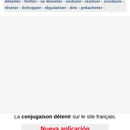
détailler
-
frotter
-
se désister
-
endurer
-
resituer
-
conduire
-
résiner
-
échopper
-
régulariser
-
dire
-
préacheter
-
La
conjugaison détenir
sur le site français.