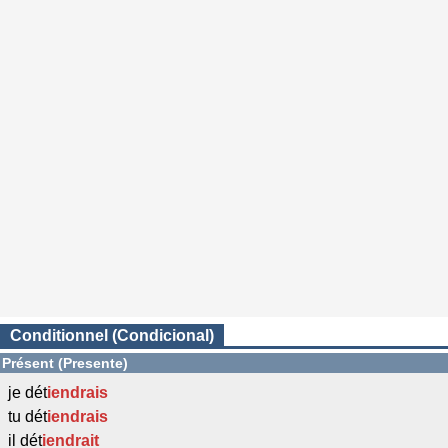
Conditionnel (Condicional)
Présent (Presente)
je dét
iendrais
tu dét
iendrais
il dét
iendrait