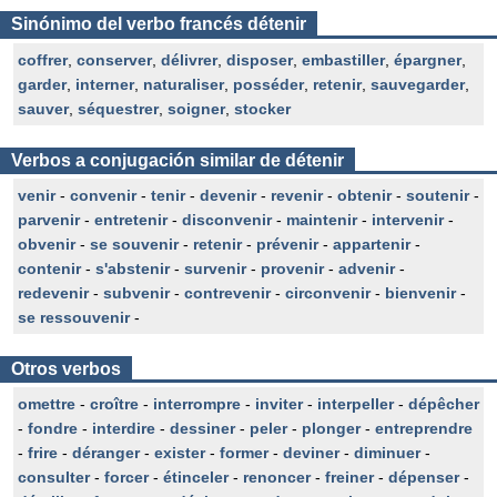
Sinónimo del verbo francés détenir
coffrer
,
conserver
,
délivrer
,
disposer
,
embastiller
,
épargner
,
garder
,
interner
,
naturaliser
,
posséder
,
retenir
,
sauvegarder
,
sauver
,
séquestrer
,
soigner
,
stocker
Verbos a conjugación similar de détenir
venir
-
convenir
-
tenir
-
devenir
-
revenir
-
obtenir
-
soutenir
-
parvenir
-
entretenir
-
disconvenir
-
maintenir
-
intervenir
-
obvenir
-
se souvenir
-
retenir
-
prévenir
-
appartenir
-
contenir
-
s'abstenir
-
survenir
-
provenir
-
advenir
-
redevenir
-
subvenir
-
contrevenir
-
circonvenir
-
bienvenir
-
se ressouvenir
-
Otros verbos
omettre
-
croître
-
interrompre
-
inviter
-
interpeller
-
dépêcher
-
fondre
-
interdire
-
dessiner
-
peler
-
plonger
-
entreprendre
-
frire
-
déranger
-
exister
-
former
-
deviner
-
diminuer
-
consulter
-
forcer
-
étinceler
-
renoncer
-
freiner
-
dépenser
-