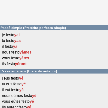
Passé simple (Pretérito perfecto simple)
je festo
yai
tu festo
yas
il festo
ya
nous festo
yâmes
vous festo
yâtes
ils festo
yèrent
Passé antérieur (Pretérito anterior)
j'eus festo
yé
tu eus festo
yé
il eut festo
yé
nous eûmes festo
yé
vous eûtes festo
yé
ils eurent festo
yé