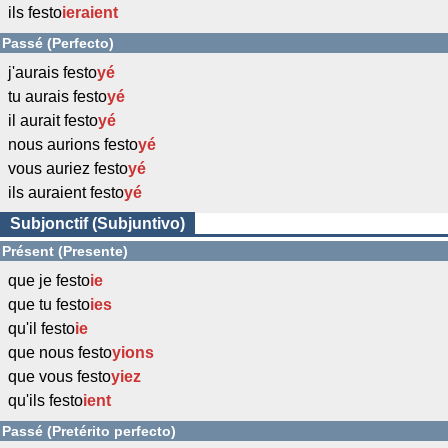
ils festo
ieraient
Passé (Perfecto)
j'aurais festo
yé
tu aurais festo
yé
il aurait festo
yé
nous aurions festo
yé
vous auriez festo
yé
ils auraient festo
yé
Subjonctif (Subjuntivo)
Présent (Presente)
que je festo
ie
que tu festo
ies
qu'il festo
ie
que nous festo
yions
que vous festo
yiez
qu'ils festo
ient
Passé (Pretérito perfecto)