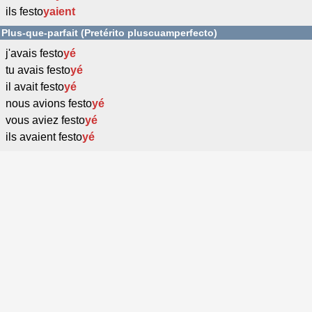
ils festo
yaient
Plus-que-parfait (Pretérito pluscuamperfecto)
j'avais festo
yé
tu avais festo
yé
il avait festo
yé
nous avions festo
yé
vous aviez festo
yé
ils avaient festo
yé