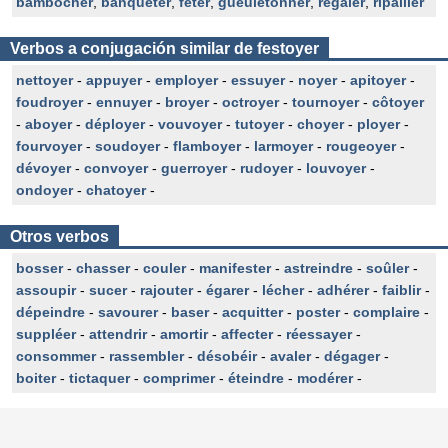
bambocher
,
banqueter
,
fêter
,
gueuletonner
,
régaler
,
ripailler
Verbos a conjugación similar de festoyer
nettoyer
-
appuyer
-
employer
-
essuyer
-
noyer
-
apitoyer
-
foudroyer
-
ennuyer
-
broyer
-
octroyer
-
tournoyer
-
côtoyer
-
aboyer
-
déployer
-
vouvoyer
-
tutoyer
-
choyer
-
ployer
-
fourvoyer
-
soudoyer
-
flamboyer
-
larmoyer
-
rougeoyer
-
dévoyer
-
convoyer
-
guerroyer
-
rudoyer
-
louvoyer
-
ondoyer
-
chatoyer
-
Otros verbos
bosser
-
chasser
-
couler
-
manifester
-
astreindre
-
soûler
-
assoupir
-
sucer
-
rajouter
-
égarer
-
lécher
-
adhérer
-
faiblir
-
dépeindre
-
savourer
-
baser
-
acquitter
-
poster
-
complaire
-
suppléer
-
attendrir
-
amortir
-
affecter
-
réessayer
-
consommer
-
rassembler
-
désobéir
-
avaler
-
dégager
-
boiter
-
tictaquer
-
comprimer
-
éteindre
-
modérer
-