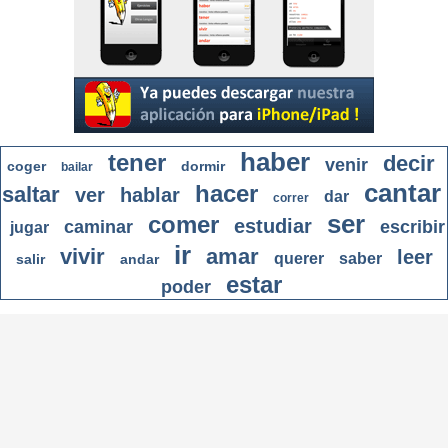
haber
tener
decir
venir
coger
dormir
bailar
cantar
hacer
saltar
ver
hablar
dar
correr
ser
comer
estudiar
caminar
escribir
jugar
ir
vivir
amar
leer
querer
saber
salir
andar
estar
poder