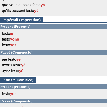
que vous eussiez festo
yé
qu'ils eussent festo
yé
Impératif (Imperativo)
Présent (Presente)
festo
ie
festo
yons
festo
yez
Passé (Compuesto)
aie festo
yé
ayons festo
yé
ayez festo
yé
Infinitif (Infinitivo)
Présent (Presente)
festo
yer
Passé (Compuesto)