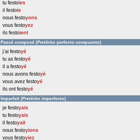
tu festo
ies
il festo
ie
nous festo
yons
vous festo
yez
ils festo
ient
Passé composé (Pretérito perfecto compuesto)
j'ai festo
yé
tu as festo
yé
il a festo
yé
nous avons festo
yé
vous avez festo
yé
ils ont festo
yé
Imparfait (Pretérito imperfecto)
je festo
yais
tu festo
yais
il festo
yait
nous festo
yions
vous festo
yiez