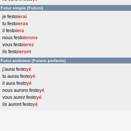
Futur simple (Futuro)
je festo
ierai
tu festo
ieras
il festo
iera
nous festo
ierons
vous festo
ierez
ils festo
ieront
Futur antérieur (Futuro perfecto)
j'aurai festo
yé
tu auras festo
yé
il aura festo
yé
nous aurons festo
yé
vous aurez festo
yé
ils auront festo
yé