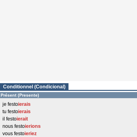
Conditionnel (Condicional)
Présent (Presente)
je festo
ierais
tu festo
ierais
il festo
ierait
nous festo
ierions
vous festo
ieriez