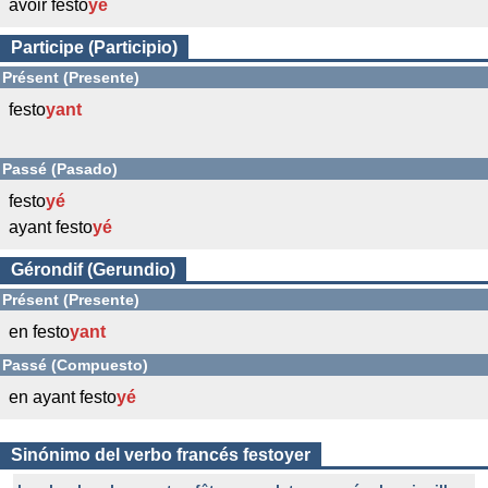
avoir festo
yé
Participe (Participio)
Présent (Presente)
festo
yant
Passé (Pasado)
festo
yé
ayant festo
yé
Gérondif (Gerundio)
Présent (Presente)
en festo
yant
Passé (Compuesto)
en ayant festo
yé
Sinónimo del verbo francés festoyer