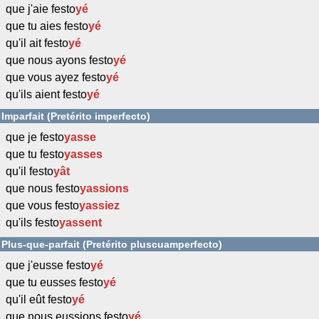
que j'aie festo
yé
que tu aies festo
yé
qu'il ait festo
yé
que nous ayons festo
yé
que vous ayez festo
yé
qu'ils aient festo
yé
Imparfait (Pretérito imperfecto)
que je festo
yasse
que tu festo
yasses
qu'il festo
yât
que nous festo
yassions
que vous festo
yassiez
qu'ils festo
yassent
Plus-que-parfait (Pretérito pluscuamperfecto)
que j'eusse festo
yé
que tu eusses festo
yé
qu'il eût festo
yé
que nous eussions festo
yé