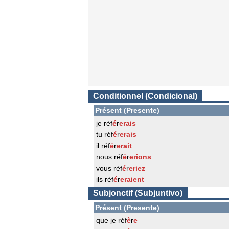
Conditionnel (Condicional)
Présent (Presente)
je réf
é
r
erais
tu réf
é
r
erais
il réf
é
r
erait
nous réf
é
r
erions
vous réf
é
r
eriez
ils réf
é
r
eraient
Subjonctif (Subjuntivo)
Présent (Presente)
que je réf
è
r
e