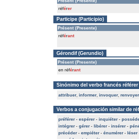
Présent (Presente)
réf
é
r
er
Participe (Participio)
Présent (Presente)
réf
é
r
ant
Gérondif (Gerundio)
Présent (Presente)
en réf
é
r
ant
Sinónimo del verbo francés référer
attribuer
,
informer
,
invoquer
,
renvoyer
Verbos a conjugación similar de ré
préférer
-
espérer
-
inquiéter
-
posséde
intégrer
-
gérer
-
libérer
-
insérer
-
péné
précéder
-
empiéter
-
énumérer
-
léser