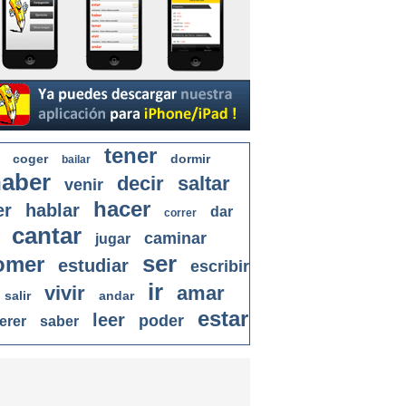
tener
coger
dormir
bailar
aber
decir
saltar
venir
hacer
er
hablar
dar
correr
cantar
caminar
jugar
ser
omer
estudiar
escribir
ir
vivir
amar
salir
andar
estar
leer
poder
erer
saber