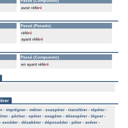
Passé (Compuesto)
avoir référ
é
Passé (Pasado)
référ
é
ayant référ
é
Passé (Compuesto)
en ayant référ
é
férer
r
-
imprégner
-
métrer
-
exaspérer
-
transférer
-
répéter
-
trer
-
pécher
-
opérer
-
exagérer
-
désespérer
-
léguer
-
-
excéder
-
désaltérer
-
déposséder
-
péter
-
avérer
-