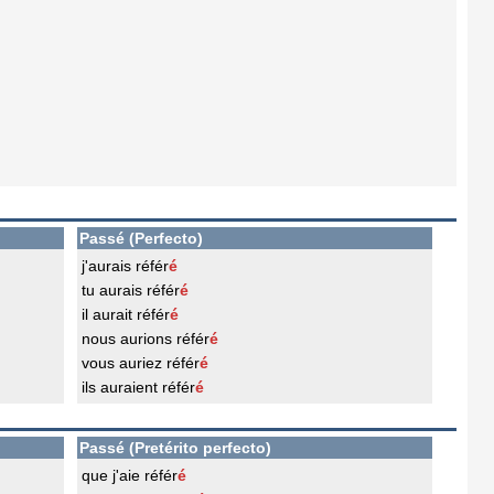
Passé (Perfecto)
j'aurais référ
é
tu aurais référ
é
il aurait référ
é
nous aurions référ
é
vous auriez référ
é
ils auraient référ
é
Passé (Pretérito perfecto)
que j'aie référ
é