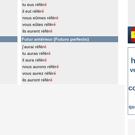
tu eus référ
é
il eut référ
é
nous eûmes référ
é
vous eûtes référ
é
ils eurent référ
é
Futur antérieur (Futuro perfecto)
j'aurai référ
é
tu auras référ
é
h
il aura référ
é
nous aurons référ
é
v
vous aurez référ
é
ils auront référ
é
c
qu