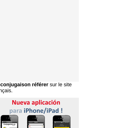
a
conjugaison référer
sur le site
nçais.