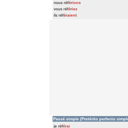
nous réf
é
r
ions
vous réf
é
r
iez
ils réf
é
r
aient
Passé simple (Pretérito perfecto simpl
je réf
é
r
ai