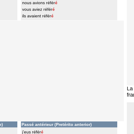
nous avions référ
é
vous aviez référ
é
ils avaient référ
é
L
fra
e)
Passé antérieur (Pretérito anterior)
j'eus référ
é