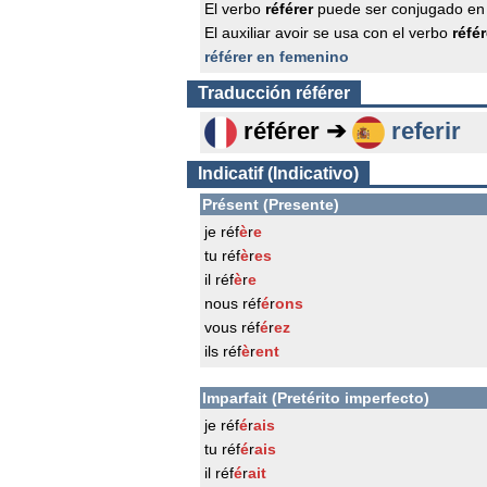
El verbo
référer
puede ser conjugado en
El auxiliar avoir se usa con el verbo
référ
référer en femenino
Traducción
référer
référer ➔
referir
Indicatif (Indicativo)
Présent (Presente)
je réf
è
r
e
tu réf
è
r
es
il réf
è
r
e
nous réf
é
r
ons
vous réf
é
r
ez
ils réf
è
r
ent
Imparfait (Pretérito imperfecto)
je réf
é
r
ais
tu réf
é
r
ais
il réf
é
r
ait