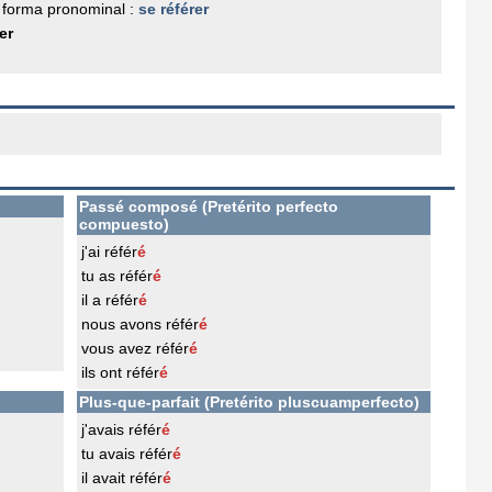
 forma pronominal :
se référer
er
Passé composé (Pretérito perfecto
compuesto)
j'ai référ
é
tu as référ
é
il a référ
é
nous avons référ
é
vous avez référ
é
ils ont référ
é
Plus-que-parfait (Pretérito pluscuamperfecto)
j'avais référ
é
tu avais référ
é
il avait référ
é