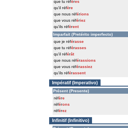
que tu réf
è
r
es
qu'il réf
è
r
e
que nous réf
é
r
ions
que vous réf
é
r
iez
qu'ils réf
è
r
ent
Imparfait (Pretérito imperfecto)
que je réf
é
r
asse
que tu réf
é
r
asses
qu'il réf
é
r
ât
que nous réf
é
r
assions
que vous réf
é
r
assiez
qu'ils réf
é
r
assent
Impératif (Imperativo)
Présent (Presente)
réf
è
r
e
réf
é
r
ons
réf
é
r
ez
Infinitif (Infinitivo)