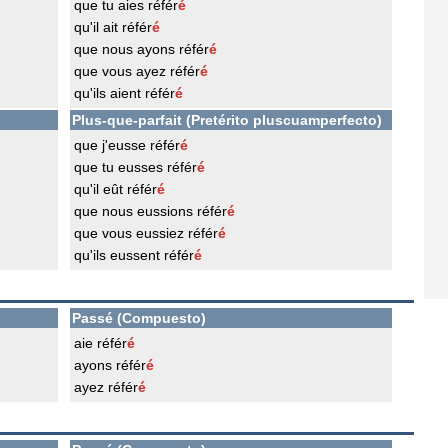
que tu aies référ
é
qu'il ait référ
é
que nous ayons référ
é
que vous ayez référ
é
qu'ils aient référ
é
Plus-que-parfait (Pretérito pluscuamperfecto)
que j'eusse référ
é
que tu eusses référ
é
qu'il eût référ
é
que nous eussions référ
é
que vous eussiez référ
é
qu'ils eussent référ
é
Passé (Compuesto)
aie référ
é
ayons référ
é
ayez référ
é