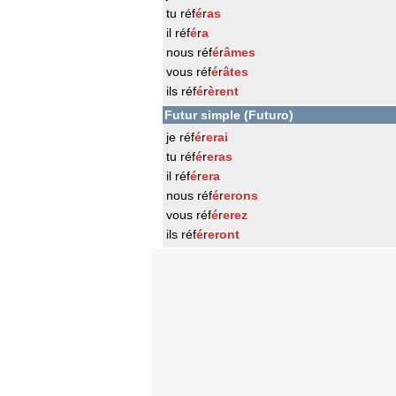
tu réf
é
r
as
il réf
é
r
a
nous réf
é
r
âmes
vous réf
é
r
âtes
ils réf
é
r
èrent
Futur simple (Futuro)
je réf
é
r
erai
tu réf
é
r
eras
il réf
é
r
era
nous réf
é
r
erons
vous réf
é
r
erez
ils réf
é
r
eront