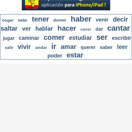
haber
tener
decir
venir
coger
dormir
bailar
cantar
hacer
saltar
ver
hablar
dar
correr
ser
comer
estudiar
caminar
escribir
jugar
ir
vivir
amar
leer
querer
saber
salir
andar
estar
poder