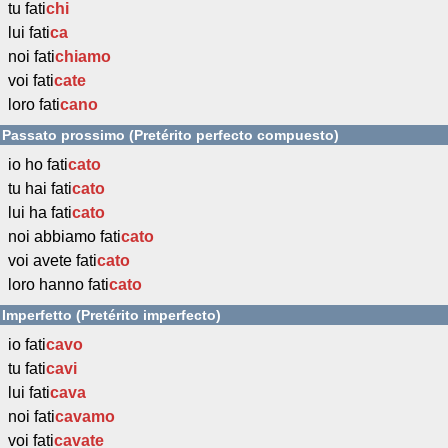
tu fati
chi
lui fati
ca
noi fati
chiamo
voi fati
cate
loro fati
cano
Passato prossimo (Pretérito perfecto compuesto)
io ho fati
cato
tu hai fati
cato
lui ha fati
cato
noi abbiamo fati
cato
voi avete fati
cato
loro hanno fati
cato
Imperfetto (Pretérito imperfecto)
io fati
cavo
tu fati
cavi
lui fati
cava
noi fati
cavamo
voi fati
cavate