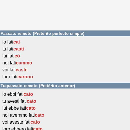
Passato remoto (Pretérito perfecto simple)
io fati
cai
tu fati
casti
lui fati
cò
noi fati
cammo
voi fati
caste
loro fati
carono
Trapassato remoto (Pretérito anterior)
io ebbi fati
cato
tu avesti fati
cato
lui ebbe fati
cato
noi avemmo fati
cato
voi aveste fati
cato
loro ebbero fati
cato