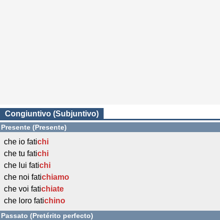
Congiuntivo (Subjuntivo)
Presente (Presente)
che io fati
chi
che tu fati
chi
che lui fati
chi
che noi fati
chiamo
che voi fati
chiate
che loro fati
chino
Passato (Pretérito perfecto)