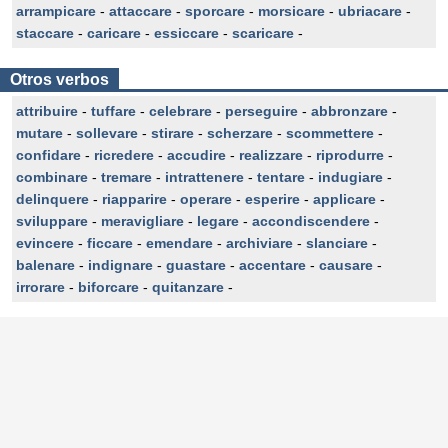
arrampicare
-
attaccare
-
sporcare
-
morsicare
-
ubriacare
-
staccare
-
caricare
-
essiccare
-
scaricare
-
Otros verbos
attribuire
-
tuffare
-
celebrare
-
perseguire
-
abbronzare
-
mutare
-
sollevare
-
stirare
-
scherzare
-
scommettere
-
confidare
-
ricredere
-
accudire
-
realizzare
-
riprodurre
-
combinare
-
tremare
-
intrattenere
-
tentare
-
indugiare
-
delinquere
-
riapparire
-
operare
-
esperire
-
applicare
-
sviluppare
-
meravigliare
-
legare
-
accondiscendere
-
evincere
-
ficcare
-
emendare
-
archiviare
-
slanciare
-
balenare
-
indignare
-
guastare
-
accentare
-
causare
-
irrorare
-
biforcare
-
quitanzare
-