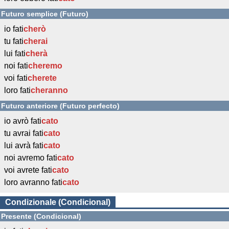
Futuro semplice (Futuro)
io fati
cherò
tu fati
cherai
lui fati
cherà
noi fati
cheremo
voi fati
cherete
loro fati
cheranno
Futuro anteriore (Futuro perfecto)
io avrò fati
cato
tu avrai fati
cato
lui avrà fati
cato
noi avremo fati
cato
voi avrete fati
cato
loro avranno fati
cato
Condizionale (Condicional)
Presente (Condicional)