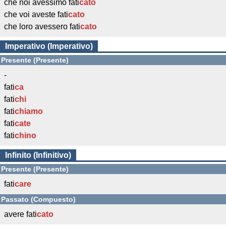
che noi avessimo fati
cato
che voi aveste fati
cato
che loro avessero fati
cato
Imperativo (Imperativo)
Presente (Presente)
-
fati
ca
fati
chi
fati
chiamo
fati
cate
fati
chino
Infinito (Infinitivo)
Presente (Presente)
fati
care
Passato (Compuesto)
avere fati
cato