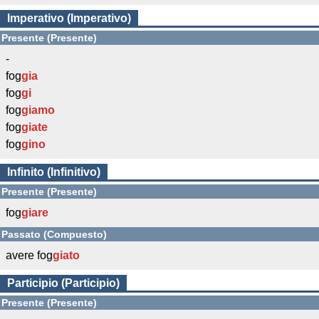
Imperativo (Imperativo)
Presente (Presente)
-
fog
gia
fog
gi
fog
giamo
fog
giate
fog
gino
Infinito (Infinitivo)
Presente (Presente)
fog
giare
Passato (Compuesto)
avere fog
giato
Participio (Participio)
Presente (Presente)