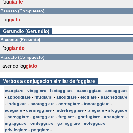
fog
giante
Passato (Compuesto)
fog
giato
Gerundio (Gerundio)
Presente (Presente)
fog
giando
Passato (Compuesto)
avendo fog
giato
Verbos a conjugación similar de foggiare
mangiare
-
viaggiare
-
festeggiare
-
passeggiare
-
assaggiare
-
appoggiare
-
rifugiarsi
-
alloggiare
-
elogiare
-
parcheggiare
-
indugiare
-
scoraggiare
-
contagiare
-
incoraggiare
-
adagiare
-
danneggiare
-
indietreggiare
-
pregiare
-
sfoggiare
-
pareggiare
-
gareggiare
-
fregiare
-
grattugiare
-
arrangiare
-
ingaggiare
-
ondeggiare
-
galleggiare
-
noleggiare
-
privilegiare
-
poggiare
-