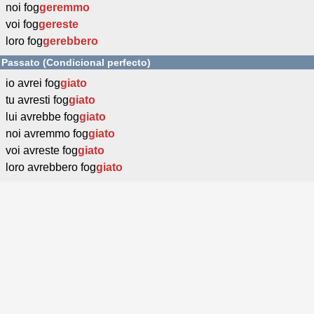
noi fog
geremmo
voi fog
gereste
loro fog
gerebbero
Passato (Condicional perfecto)
io avrei fog
giato
tu avresti fog
giato
lui avrebbe fog
giato
noi avremmo fog
giato
voi avreste fog
giato
loro avrebbero fog
giato