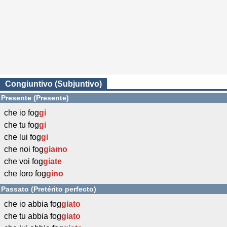
Congiuntivo (Subjuntivo)
Presente (Presente)
che io fog
gi
che tu fog
gi
che lui fog
gi
che noi fog
giamo
che voi fog
giate
che loro fog
gino
Passato (Pretérito perfecto)
che io abbia fog
giato
che tu abbia fog
giato