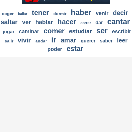
haber
tener
decir
venir
coger
dormir
bailar
cantar
hacer
saltar
ver
hablar
dar
correr
ser
comer
estudiar
caminar
escribir
jugar
ir
vivir
amar
leer
querer
saber
salir
andar
estar
poder