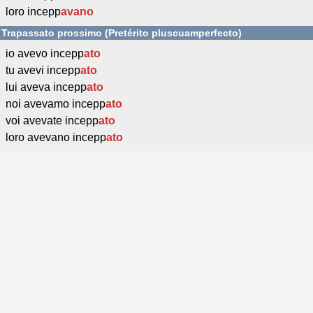
loro incepp
avano
Trapassato prossimo (Pretérito pluscuamperfecto)
io avevo incepp
ato
tu avevi incepp
ato
lui aveva incepp
ato
noi avevamo incepp
ato
voi avevate incepp
ato
loro avevano incepp
ato