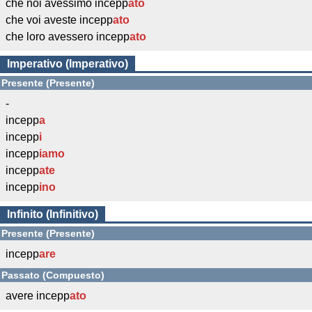
che noi avessimo incepp
ato
che voi aveste incepp
ato
che loro avessero incepp
ato
Imperativo (Imperativo)
Presente (Presente)
-
incepp
a
incepp
i
incepp
iamo
incepp
ate
incepp
ino
Infinito (Infinitivo)
Presente (Presente)
incepp
are
Passato (Compuesto)
avere incepp
ato