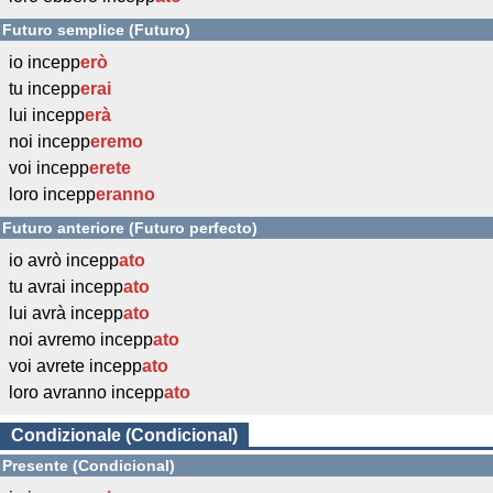
Futuro semplice (Futuro)
io incepp
erò
tu incepp
erai
lui incepp
erà
noi incepp
eremo
voi incepp
erete
loro incepp
eranno
Futuro anteriore (Futuro perfecto)
io avrò incepp
ato
tu avrai incepp
ato
lui avrà incepp
ato
noi avremo incepp
ato
voi avrete incepp
ato
loro avranno incepp
ato
Condizionale (Condicional)
Presente (Condicional)