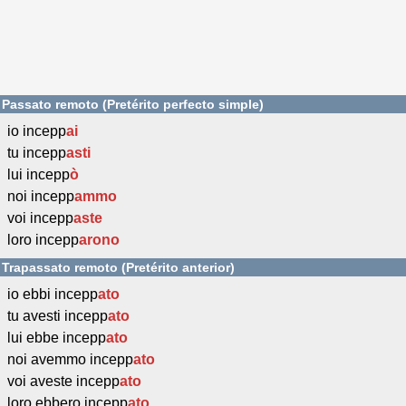
Passato remoto (Pretérito perfecto simple)
io incepp
ai
tu incepp
asti
lui incepp
ò
noi incepp
ammo
voi incepp
aste
loro incepp
arono
Trapassato remoto (Pretérito anterior)
io ebbi incepp
ato
tu avesti incepp
ato
lui ebbe incepp
ato
noi avemmo incepp
ato
voi aveste incepp
ato
loro ebbero incepp
ato