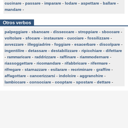
cucinare
-
passare
-
imparare
-
lodare
-
aspettare
-
ballare
-
mandare
-
Otros verbos
palpeggiare
-
sbancare
-
disseccare
-
stroppiare
-
sboccare
-
voltolare
-
sfocare
-
instaurare
-
cucciare
-
fossilizzare
-
avvezzare
-
illeggiadrire
-
foggiare
-
esacerbare
-
discolpare
-
ingentilire
-
detassare
-
destabilizzare
-
ripicchiare
-
difettare
-
rammaricare
-
raddrizzare
-
raffinare
-
riammodernare
-
riassoggettare
-
ricomandare
-
rifabbricare
-
rifermare
-
rifregare
-
starnazzare
-
esilarare
-
recriminare
-
graffire
-
affagottare
-
cancerizzarsi
-
indolcire
-
aggranchire
-
lambiccare
-
consociare
-
cooptare
-
spostare
-
dettare
-