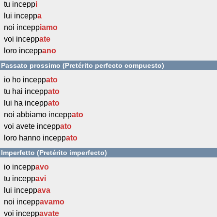
tu incepp
i
lui incepp
a
noi incepp
iamo
voi incepp
ate
loro incepp
ano
Passato prossimo (Pretérito perfecto compuesto)
io ho incepp
ato
tu hai incepp
ato
lui ha incepp
ato
noi abbiamo incepp
ato
voi avete incepp
ato
loro hanno incepp
ato
Imperfetto (Pretérito imperfecto)
io incepp
avo
tu incepp
avi
lui incepp
ava
noi incepp
avamo
voi incepp
avate