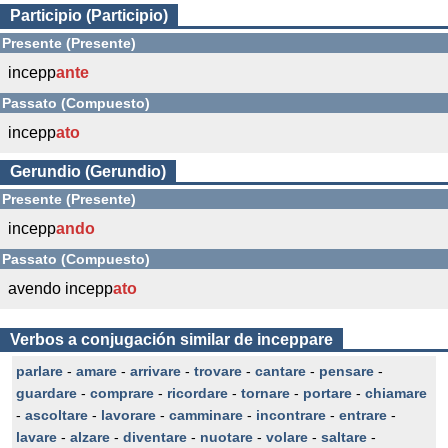
Participio (Participio)
Presente (Presente)
incepp
ante
Passato (Compuesto)
incepp
ato
Gerundio (Gerundio)
Presente (Presente)
incepp
ando
Passato (Compuesto)
avendo incepp
ato
Verbos a conjugación similar de inceppare
parlare
-
amare
-
arrivare
-
trovare
-
cantare
-
pensare
-
guardare
-
comprare
-
ricordare
-
tornare
-
portare
-
chiamare
-
ascoltare
-
lavorare
-
camminare
-
incontrare
-
entrare
-
lavare
-
alzare
-
diventare
-
nuotare
-
volare
-
saltare
-