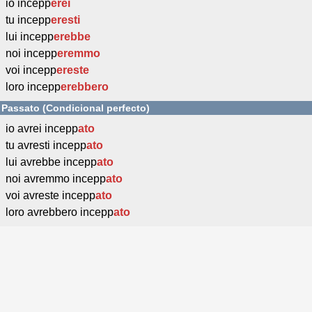
io incepp
erei
tu incepp
eresti
lui incepp
erebbe
noi incepp
eremmo
voi incepp
ereste
loro incepp
erebbero
Passato (Condicional perfecto)
io avrei incepp
ato
tu avresti incepp
ato
lui avrebbe incepp
ato
noi avremmo incepp
ato
voi avreste incepp
ato
loro avrebbero incepp
ato