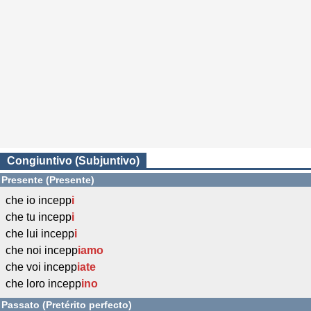
Congiuntivo (Subjuntivo)
Presente (Presente)
che io incepp
i
che tu incepp
i
che lui incepp
i
che noi incepp
iamo
che voi incepp
iate
che loro incepp
ino
Passato (Pretérito perfecto)