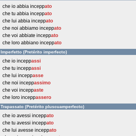
che io abbia incepp
ato
che tu abbia incepp
ato
che lui abbia incepp
ato
che noi abbiamo incepp
ato
che voi abbiate incepp
ato
che loro abbiano incepp
ato
Imperfetto (Pretérito imperfecto)
che io incepp
assi
che tu incepp
assi
che lui incepp
asse
che noi incepp
assimo
che voi incepp
aste
che loro incepp
assero
Trapassato (Pretérito pluscuamperfecto)
che io avessi incepp
ato
che tu avessi incepp
ato
che lui avesse incepp
ato