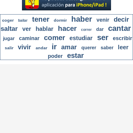
haber
tener
decir
venir
coger
dormir
bailar
cantar
hacer
saltar
ver
hablar
dar
correr
ser
comer
estudiar
caminar
escribir
jugar
ir
vivir
amar
leer
querer
saber
salir
andar
estar
poder