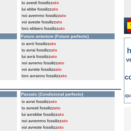
tu avesti fossilizz
ato
lui ebbe fossilizz
ato
noi avemmo fossilizz
ato
voi aveste fossilizz
ato
loro ebbero fossilizz
ato
Futuro anteriore (Futuro perfecto)
io avrò fossilizz
ato
h
tu avrai fossilizz
ato
lui avrà fossilizz
ato
v
noi avremo fossilizz
ato
voi avrete fossilizz
ato
c
loro avranno fossilizz
ato
Passato (Condicional perfecto)
qu
io avrei fossilizz
ato
tu avresti fossilizz
ato
lui avrebbe fossilizz
ato
noi avremmo fossilizz
ato
voi avreste fossilizz
ato