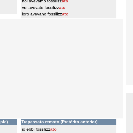
noi avevamo fossilizz
ato
voi avevate fossilizz
ato
loro avevano fossilizz
ato
ple)
Trapassato remoto (Pretérito anterior)
io ebbi fossilizz
ato