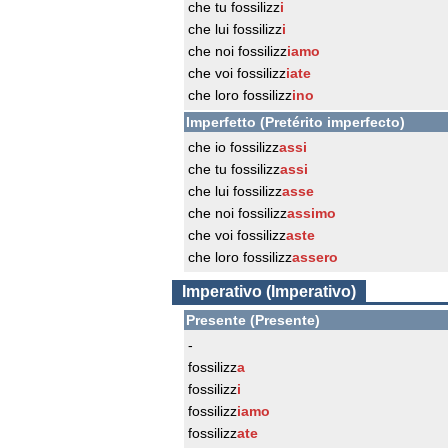
che tu fossilizz
i
che lui fossilizz
i
che noi fossilizz
iamo
che voi fossilizz
iate
che loro fossilizz
ino
Imperfetto (Pretérito imperfecto)
che io fossilizz
assi
che tu fossilizz
assi
che lui fossilizz
asse
che noi fossilizz
assimo
che voi fossilizz
aste
che loro fossilizz
assero
Imperativo (Imperativo)
Presente (Presente)
-
fossilizz
a
fossilizz
i
fossilizz
iamo
fossilizz
ate