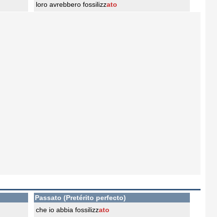
loro avrebbero fossilizz
ato
Passato (Pretérito perfecto)
che io abbia fossilizz
ato