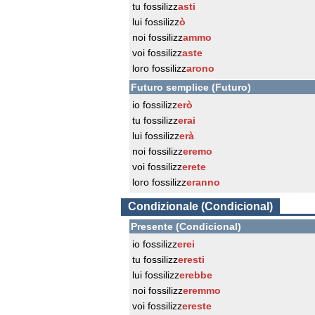
tu fossilizz
asti
lui fossilizz
ò
noi fossilizz
ammo
voi fossilizz
aste
loro fossilizz
arono
Futuro semplice (Futuro)
io fossilizz
erò
tu fossilizz
erai
lui fossilizz
erà
noi fossilizz
eremo
voi fossilizz
erete
loro fossilizz
eranno
Condizionale (Condicional)
Presente (Condicional)
io fossilizz
erei
tu fossilizz
eresti
lui fossilizz
erebbe
noi fossilizz
eremmo
voi fossilizz
ereste