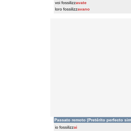
voi fossilizz
avate
loro fossilizz
avano
Passato remoto (Pretérito perfecto sim
io fossilizz
ai