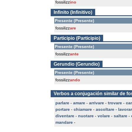
fossilizz
ino
Infinito (Infinitivo)
Presente (Presente)
fossilizz
are
Participio (Participio)
Presente (Presente)
fossilizz
ante
Gerundio (Gerundio)
Presente (Presente)
fossilizz
ando
Verbos a conjugación similar de fos
parlare
-
amare
-
arrivare
-
trovare
-
ca
portare
-
chiamare
-
ascoltare
-
lavora
diventare
-
nuotare
-
volare
-
saltare
-
mandare
-