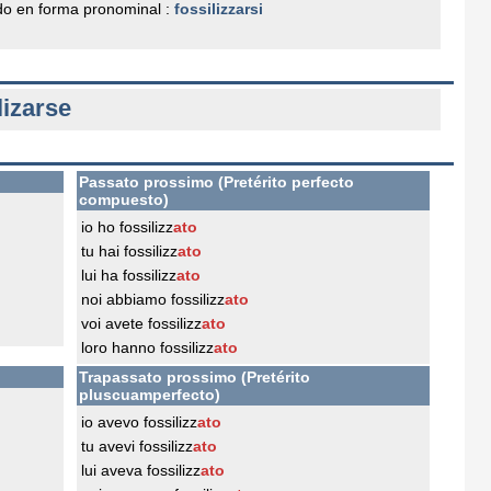
o en forma pronominal :
fossilizzarsi
lizarse
Passato prossimo (Pretérito perfecto
compuesto)
io ho fossilizz
ato
tu hai fossilizz
ato
lui ha fossilizz
ato
noi abbiamo fossilizz
ato
voi avete fossilizz
ato
loro hanno fossilizz
ato
Trapassato prossimo (Pretérito
pluscuamperfecto)
io avevo fossilizz
ato
tu avevi fossilizz
ato
lui aveva fossilizz
ato