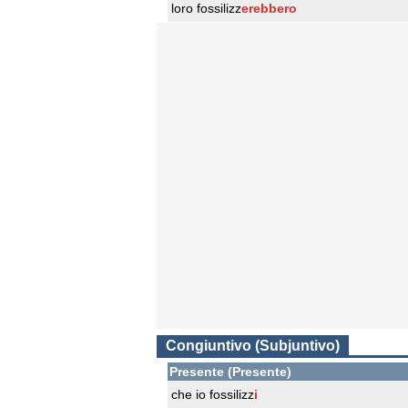
loro fossilizz
erebbero
Congiuntivo (Subjuntivo)
Presente (Presente)
che io fossilizz
i