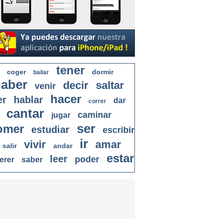
tener
coger
dormir
bailar
aber
decir
saltar
venir
hacer
er
hablar
dar
correr
cantar
caminar
jugar
ser
omer
estudiar
escribir
ir
vivir
amar
salir
andar
estar
leer
poder
erer
saber