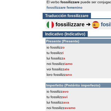
El verbo
fossilizzare
puede ser conjugad
fossilizzare femenino
Traducción
fossilizzare
fossilizzare ➔
fosi
Indicativo (Indicativo)
Presente (Presente)
io fossilizz
o
tu fossilizz
i
lui fossilizz
a
noi fossilizz
iamo
voi fossilizz
ate
loro fossilizz
ano
Imperfetto (Pretérito imperfecto)
io fossilizz
avo
tu fossilizz
avi
lui fossilizz
ava
noi fossilizz
avamo