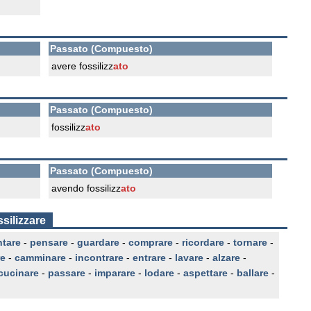
Passato (Compuesto)
avere fossilizz
ato
Passato (Compuesto)
fossilizz
ato
Passato (Compuesto)
avendo fossilizz
ato
silizzare
ntare
-
pensare
-
guardare
-
comprare
-
ricordare
-
tornare
-
re
-
camminare
-
incontrare
-
entrare
-
lavare
-
alzare
-
cucinare
-
passare
-
imparare
-
lodare
-
aspettare
-
ballare
-