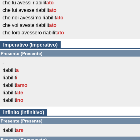
che tu avessi riabilit
ato
che lui avesse riabilit
ato
che noi avessimo riabilit
ato
che voi aveste riabilit
ato
che loro avessero riabilit
ato
Imperativo (Imperativo)
Presente (Presente)
-
riabilit
a
riabilit
i
riabilit
iamo
riabilit
ate
riabilit
ino
Infinito (Infinitivo)
Presente (Presente)
riabilit
are
Passato (Compuesto)