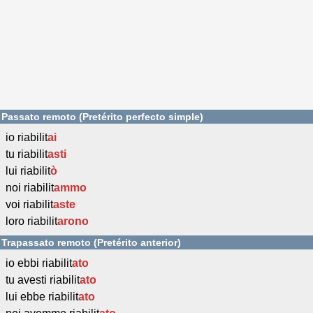
Passato remoto (Pretérito perfecto simple)
io riabilit
ai
tu riabilit
asti
lui riabilit
ò
noi riabilit
ammo
voi riabilit
aste
loro riabilit
arono
Trapassato remoto (Pretérito anterior)
io ebbi riabilit
ato
tu avesti riabilit
ato
lui ebbe riabilit
ato