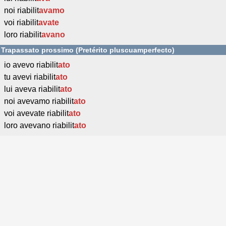
noi riabilit
avamo
voi riabilit
avate
loro riabilit
avano
Trapassato prossimo (Pretérito pluscuamperfecto)
io avevo riabilit
ato
tu avevi riabilit
ato
lui aveva riabilit
ato
noi avevamo riabilit
ato
voi avevate riabilit
ato
loro avevano riabilit
ato