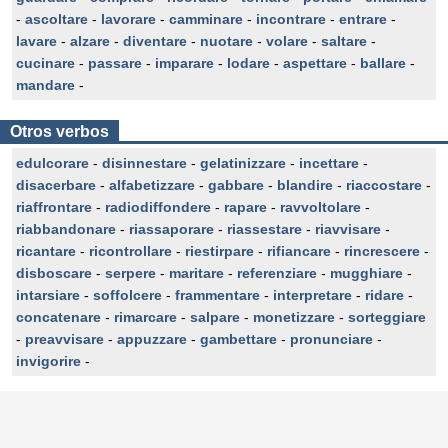
-
ascoltare
-
lavorare
-
camminare
-
incontrare
-
entrare
-
lavare
-
alzare
-
diventare
-
nuotare
-
volare
-
saltare
-
cucinare
-
passare
-
imparare
-
lodare
-
aspettare
-
ballare
-
mandare
-
Otros verbos
edulcorare
-
disinnestare
-
gelatinizzare
-
incettare
-
disacerbare
-
alfabetizzare
-
gabbare
-
blandire
-
riaccostare
-
riaffrontare
-
radiodiffondere
-
rapare
-
ravvoltolare
-
riabbandonare
-
riassaporare
-
riassestare
-
riavvisare
-
ricantare
-
ricontrollare
-
riestirpare
-
rifiancare
-
rincrescere
-
disboscare
-
serpere
-
maritare
-
referenziare
-
mugghiare
-
intarsiare
-
soffolcere
-
frammentare
-
interpretare
-
ridare
-
concatenare
-
rimarcare
-
salpare
-
monetizzare
-
sorteggiare
-
preavvisare
-
appuzzare
-
gambettare
-
pronunciare
-
invigorire
-