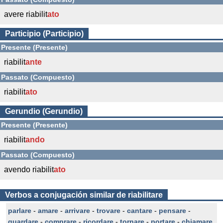
avere riabilit
ato
Participio (Participio)
Presente (Presente)
riabilit
ante
Passato (Compuesto)
riabilit
ato
Gerundio (Gerundio)
Presente (Presente)
riabilit
ando
Passato (Compuesto)
avendo riabilit
ato
Verbos a conjugación similar de riabilitare
parlare
-
amare
-
arrivare
-
trovare
-
cantare
-
pensare
-
guardare
-
comprare
-
ricordare
-
tornare
-
portare
-
chiamare