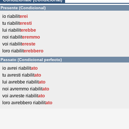
Presente (Condicional)
io riabilit
erei
tu riabilit
eresti
lui riabilit
erebbe
noi riabilit
eremmo
voi riabilit
ereste
loro riabilit
erebbero
Passato (Condicional perfecto)
io avrei riabilit
ato
tu avresti riabilit
ato
lui avrebbe riabilit
ato
noi avremmo riabilit
ato
voi avreste riabilit
ato
loro avrebbero riabilit
ato