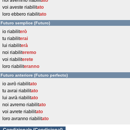
noi avemmo riabilit
ato
voi aveste riabilit
ato
loro ebbero riabilit
ato
Futuro semplice (Futuro)
io riabilit
erò
tu riabilit
erai
lui riabilit
erà
noi riabilit
eremo
voi riabilit
erete
loro riabilit
eranno
Futuro anteriore (Futuro perfecto)
io avrò riabilit
ato
tu avrai riabilit
ato
lui avrà riabilit
ato
noi avremo riabilit
ato
voi avrete riabilit
ato
loro avranno riabilit
ato
Condizionale (Condicional)