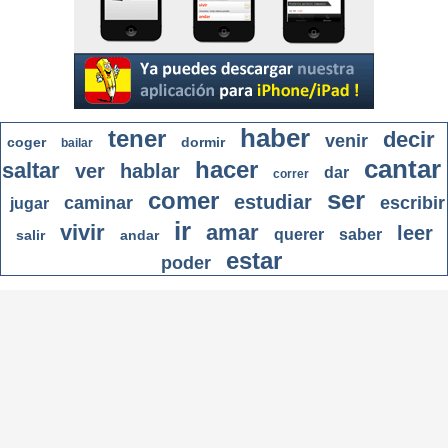
haber
tener
decir
venir
coger
dormir
bailar
cantar
hacer
saltar
ver
hablar
dar
correr
ser
comer
estudiar
caminar
escribir
jugar
ir
vivir
amar
leer
querer
saber
salir
andar
estar
poder