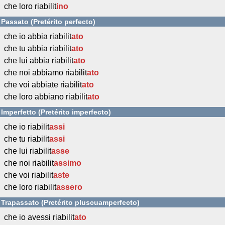
che loro riabilit
ino
Passato (Pretérito perfecto)
che io abbia riabilit
ato
che tu abbia riabilit
ato
che lui abbia riabilit
ato
che noi abbiamo riabilit
ato
che voi abbiate riabilit
ato
che loro abbiano riabilit
ato
Imperfetto (Pretérito imperfecto)
che io riabilit
assi
che tu riabilit
assi
che lui riabilit
asse
che noi riabilit
assimo
che voi riabilit
aste
che loro riabilit
assero
Trapassato (Pretérito pluscuamperfecto)
che io avessi riabilit
ato