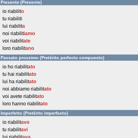
Presente (Presente)
io riabilit
o
tu riabilit
i
lui riabilit
a
noi riabilit
iamo
voi riabilit
ate
loro riabilit
ano
Passato prossimo (Pretérito perfecto compuesto)
io ho riabilit
ato
tu hai riabilit
ato
lui ha riabilit
ato
noi abbiamo riabilit
ato
voi avete riabilit
ato
loro hanno riabilit
ato
Imperfetto (Pretérito imperfecto)
io riabilit
avo
tu riabilit
avi
lui riabilit
ava