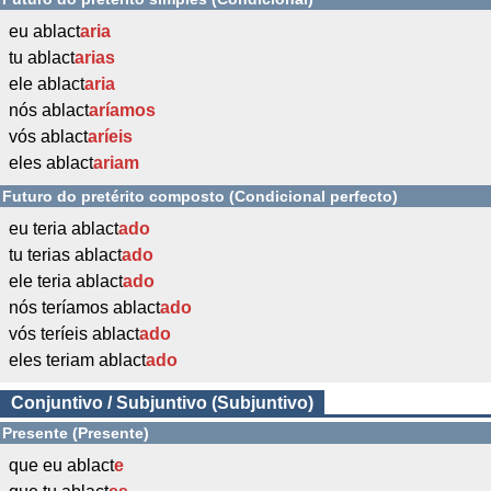
eu ablact
aria
tu ablact
arias
ele ablact
aria
nós ablact
aríamos
vós ablact
aríeis
eles ablact
ariam
Futuro do pretérito composto (Condicional perfecto)
eu teria ablact
ado
tu terias ablact
ado
ele teria ablact
ado
nós teríamos ablact
ado
vós teríeis ablact
ado
eles teriam ablact
ado
Conjuntivo / Subjuntivo (Subjuntivo)
Presente (Presente)
que eu ablact
e