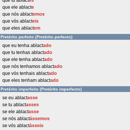
que tu ablact
es
que ele ablact
e
que nós ablact
emos
que vós ablact
eis
que eles ablact
em
Pretérito perfeito (Pretérito perfecto)
que eu tenha ablact
ado
que tu tenhas ablact
ado
que ele tenha ablact
ado
que nós tenhamos ablact
ado
que vós tenhais ablact
ado
que eles tenham ablact
ado
Pretérito imperfeito (Pretérito imperfecto)
se eu ablact
asse
se tu ablact
asses
se ele ablact
asse
se nós ablact
ássemos
se vós ablact
ásseis