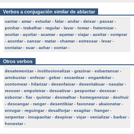
Verbos a conjugación similar de ablactar
cantar
-
amar
-
estudar
-
falar
-
andar
-
deixar
-
passar
-
ponhar
-
trabalhar
-
regular
-
lavar
-
tomar
-
fraternizar
-
acoitar
-
açoitar
-
acamar
-
açamar
-
viajar
-
aceitar
-
comprar
-
acordar
-
cansar
-
matar
-
chamar
-
estressar
-
levar
-
contatar
-
suar
-
achar
-
contar
-
Otros verbos
desatemorizar
-
institucionalizar
-
grazinar
-
esbarrancar
-
arrobustar
-
enfezar
-
gebar
-
escardear
-
engambitar
-
contornear
-
hilarizar
-
desenfaixar
-
desentabuar
-
nasalar
-
recoser
-
empoleirar
-
descativar
-
pespontar
-
dessoar
-
esborrar
-
fiar
-
quintar
-
desmalhar
-
homogeneizar
-
desfruir
-
descangar
-
ranger
-
desentibiar
-
favonear
-
abaionetar
-
enrugar
-
reguingar
-
desalforjar
-
exagitar
-
franger
-
serpentar
-
incapacitar
-
despicar
-
viçar
-
venializar
-
barbar
-
honestar
-