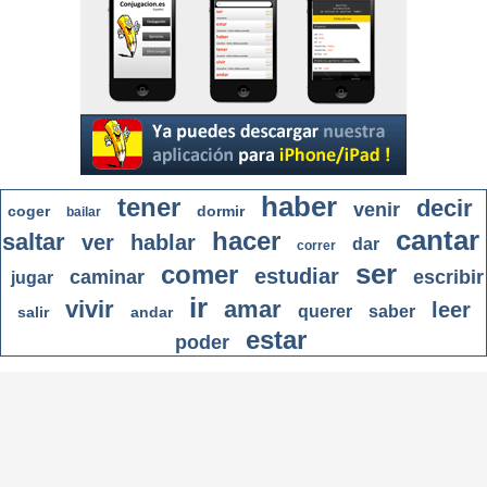
haber
tener
decir
venir
coger
dormir
bailar
cantar
hacer
saltar
ver
hablar
dar
correr
ser
comer
estudiar
caminar
escribir
jugar
ir
vivir
amar
leer
querer
saber
salir
andar
estar
poder