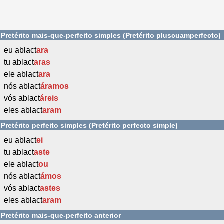
Pretérito mais-que-perfeito simples (Pretérito pluscuamperfecto)
eu ablact
ara
tu ablact
aras
ele ablact
ara
nós ablact
áramos
vós ablact
áreis
eles ablact
aram
Pretérito perfeito simples (Pretérito perfecto simple)
eu ablact
ei
tu ablact
aste
ele ablact
ou
nós ablact
ámos
vós ablact
astes
eles ablact
aram
Pretérito mais-que-perfeito anterior