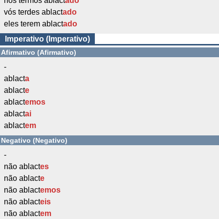
nós termos ablact
ado
vós terdes ablact
ado
eles terem ablact
ado
Imperativo (Imperativo)
Afirmativo (Afirmativo)
-
ablact
a
ablact
e
ablact
emos
ablact
ai
ablact
em
Negativo (Negativo)
-
não ablact
es
não ablact
e
não ablact
emos
não ablact
eis
não ablact
em