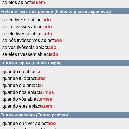
se eles ablact
assem
Pretérito mais-que-perfeito (Pretérito pluscuamperfecto)
se eu tivesse ablact
ado
se tu tivesses ablact
ado
se ele tivesse ablact
ado
se nós tivéssemos ablact
ado
se vós tivésseis ablact
ado
se eles tivessem ablact
ado
Futuro simples (Futuro simple)
quando eu ablact
ar
quando tu ablact
ares
quando ele ablact
ar
quando nós ablact
armos
quando vós ablact
ardes
quando eles ablact
arem
Futuro composto (Futuro perfecto)
quando eu tiver ablact
ado