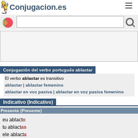
Conjugacion.es
Conjugación del verbo portugués ablactar
El verbo
ablactar
es transitivo
ablactar
|
ablactar femenino
ablactar en voz pasiva
|
ablactar en voz pasiva femenino
Indicativo (Indicativo)
Presente (Presente)
eu ablact
o
tu ablact
as
ele ablact
a