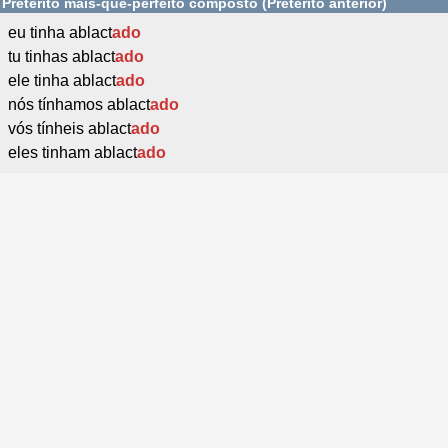
Pretérito mais-que-perfeito composto (Pretérito anterior)
eu tinha ablact
ado
tu tinhas ablact
ado
ele tinha ablact
ado
nós tínhamos ablact
ado
vós tínheis ablact
ado
eles tinham ablact
ado