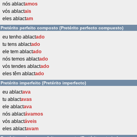
nós ablact
amos
vós ablact
ais
eles ablact
am
Pretérito perfeito composto (Pretérito perfecto compuesto)
eu tenho ablact
ado
tu tens ablact
ado
ele tem ablact
ado
nós temos ablact
ado
vós tendes ablact
ado
eles têm ablact
ado
Pretérito imperfeito (Pretérito imperfecto)
eu ablact
ava
tu ablact
avas
ele ablact
ava
nós ablact
ávamos
vós ablact
áveis
eles ablact
avam