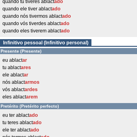
quando tu tiveres ablact
ado
quando ele tiver ablact
ado
quando nós tivermos ablact
ado
quando vós tiverdes ablact
ado
quando eles tiverem ablact
ado
Infinitivo pessoal (Infinitivo personal)
Presente (Presente)
eu ablact
ar
tu ablact
ares
ele ablact
ar
nós ablact
armos
vós ablact
ardes
eles ablact
arem
Pretérito (Pretérito perfecto)
eu ter ablact
ado
tu teres ablact
ado
ele ter ablact
ado