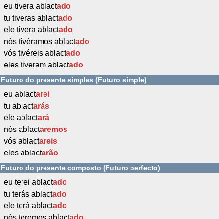
eu tivera ablact
ado
tu tiveras ablact
ado
ele tivera ablact
ado
nós tivéramos ablact
ado
vós tivéreis ablact
ado
eles tiveram ablact
ado
Futuro do presente simples (Futuro simple)
eu ablact
arei
tu ablact
arás
ele ablact
ará
nós ablact
aremos
vós ablact
areis
eles ablact
arão
Futuro do presente composto (Futuro perfecto)
eu terei ablact
ado
tu terás ablact
ado
ele terá ablact
ado
nós teremos ablact
ado