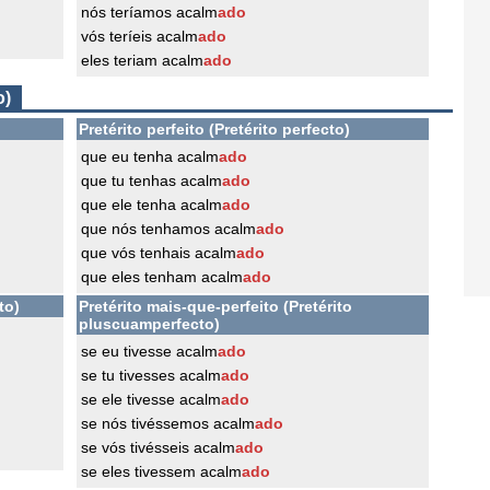
nós teríamos acalm
ado
vós teríeis acalm
ado
eles teriam acalm
ado
o)
Pretérito perfeito (Pretérito perfecto)
que eu tenha acalm
ado
que tu tenhas acalm
ado
que ele tenha acalm
ado
que nós tenhamos acalm
ado
que vós tenhais acalm
ado
que eles tenham acalm
ado
to)
Pretérito mais-que-perfeito (Pretérito
pluscuamperfecto)
se eu tivesse acalm
ado
se tu tivesses acalm
ado
se ele tivesse acalm
ado
se nós tivéssemos acalm
ado
se vós tivésseis acalm
ado
se eles tivessem acalm
ado