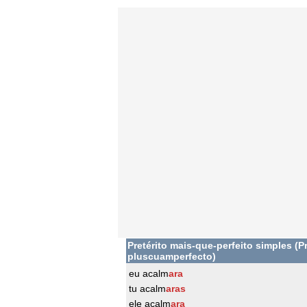
Pretérito mais-que-perfeito simples (Pr
pluscuamperfecto)
eu acalm
ara
tu acalm
aras
ele acalm
ara