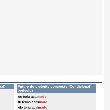
nal)
Futuro do pretérito composto (Condicional
perfecto)
eu teria acalm
ado
tu terias acalm
ado
ele teria acalm
ado