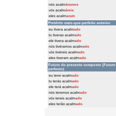
nós acalm
áramos
vós acalm
áreis
eles acalm
aram
Pretérito mais-que-perfeito anterior
eu tivera acalm
ado
tu tiveras acalm
ado
ele tivera acalm
ado
nós tivéramos acalm
ado
vós tivéreis acalm
ado
eles tiveram acalm
ado
Futuro do presente composto (Futuro
perfecto)
eu terei acalm
ado
tu terás acalm
ado
ele terá acalm
ado
nós teremos acalm
ado
vós tereis acalm
ado
eles terão acalm
ado