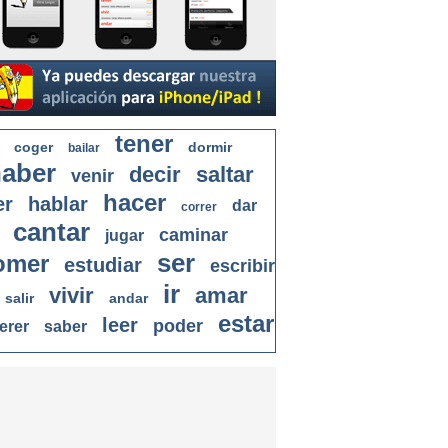
tener
coger
dormir
bailar
aber
decir
saltar
venir
hacer
er
hablar
dar
correr
cantar
caminar
jugar
ser
omer
estudiar
escribir
ir
vivir
amar
salir
andar
estar
leer
poder
erer
saber