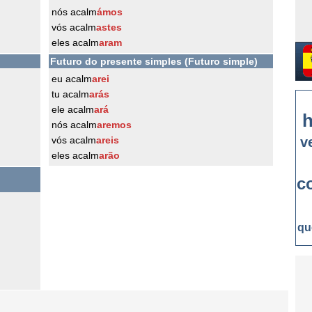
nós acalm
ámos
vós acalm
astes
eles acalm
aram
Futuro do presente simples (Futuro simple)
eu acalm
arei
tu acalm
arás
ele acalm
ará
h
nós acalm
aremos
vós acalm
areis
v
eles acalm
arão
c
qu