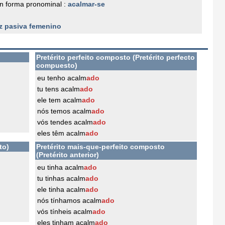
n forma pronominal :
acalmar-se
z pasiva femenino
Pretérito perfeito composto (Pretérito perfecto
compuesto)
eu tenho acalm
ado
tu tens acalm
ado
ele tem acalm
ado
nós temos acalm
ado
vós tendes acalm
ado
eles têm acalm
ado
to)
Pretérito mais-que-perfeito composto
(Pretérito anterior)
eu tinha acalm
ado
tu tinhas acalm
ado
ele tinha acalm
ado
nós tínhamos acalm
ado
vós tínheis acalm
ado
eles tinham acalm
ado