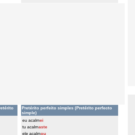
etérito
Pretérito perfeito simples (Pretérito perfecto
simple)
eu acalm
ei
tu acalm
aste
ele acalm
ou