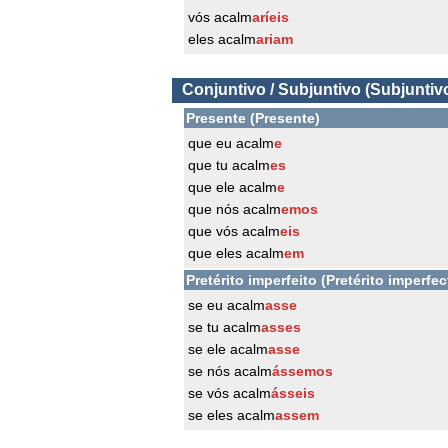
vós acalm
aríeis
eles acalm
ariam
Conjuntivo / Subjuntivo (Subjuntiv
Presente (Presente)
que eu acalm
e
que tu acalm
es
que ele acalm
e
que nós acalm
emos
que vós acalm
eis
que eles acalm
em
Pretérito imperfeito (Pretérito imperfec
se eu acalm
asse
se tu acalm
asses
se ele acalm
asse
se nós acalm
ássemos
se vós acalm
ásseis
se eles acalm
assem