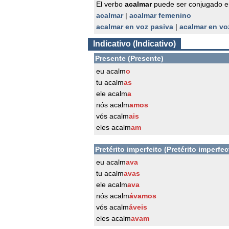
El verbo
acalmar
puede ser conjugado e
acalmar
|
acalmar femenino
acalmar en voz pasiva
|
acalmar en vo
Indicativo (Indicativo)
Presente (Presente)
eu acalm
o
tu acalm
as
ele acalm
a
nós acalm
amos
vós acalm
ais
eles acalm
am
Pretérito imperfeito (Pretérito imperfec
eu acalm
ava
tu acalm
avas
ele acalm
ava
nós acalm
ávamos
vós acalm
áveis
eles acalm
avam