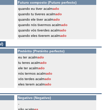
Futuro composto (Futuro perfecto)
quando eu tiver acalm
ado
quando tu tiveres acalm
ado
quando ele tiver acalm
ado
quando nós tivermos acalm
ado
quando vós tiverdes acalm
ado
quando eles tiverem acalm
ado
l)
Pretérito (Pretérito perfecto)
eu ter acalm
ado
tu teres acalm
ado
ele ter acalm
ado
nós termos acalm
ado
vós terdes acalm
ado
eles terem acalm
ado
Negativo (Negativo)
-
não acalm
es