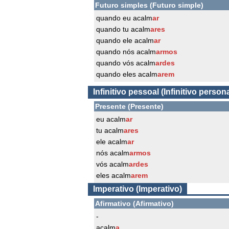
Futuro simples (Futuro simple)
quando eu acalm
ar
quando tu acalm
ares
quando ele acalm
ar
quando nós acalm
armos
quando vós acalm
ardes
quando eles acalm
arem
Infinitivo pessoal (Infinitivo persona
Presente (Presente)
eu acalm
ar
tu acalm
ares
ele acalm
ar
nós acalm
armos
vós acalm
ardes
eles acalm
arem
Imperativo (Imperativo)
Afirmativo (Afirmativo)
-
acalm
a