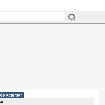
ués acalmar
ivo