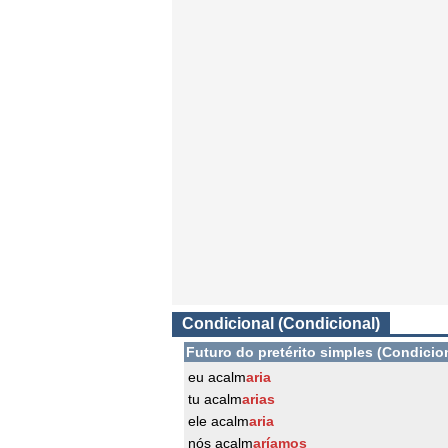
Condicional (Condicional)
Futuro do pretérito simples (Condicio
eu acalm
aria
tu acalm
arias
ele acalm
aria
nós acalm
aríamos