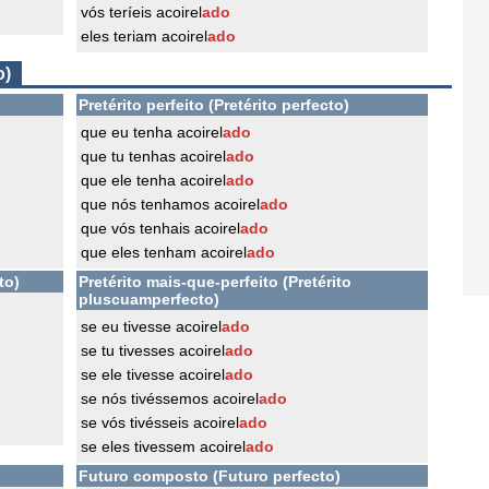
vós teríeis acoirel
ado
eles teriam acoirel
ado
o)
Pretérito perfeito (Pretérito perfecto)
que eu tenha acoirel
ado
que tu tenhas acoirel
ado
que ele tenha acoirel
ado
que nós tenhamos acoirel
ado
que vós tenhais acoirel
ado
que eles tenham acoirel
ado
to)
Pretérito mais-que-perfeito (Pretérito
pluscuamperfecto)
se eu tivesse acoirel
ado
se tu tivesses acoirel
ado
se ele tivesse acoirel
ado
se nós tivéssemos acoirel
ado
se vós tivésseis acoirel
ado
se eles tivessem acoirel
ado
Futuro composto (Futuro perfecto)