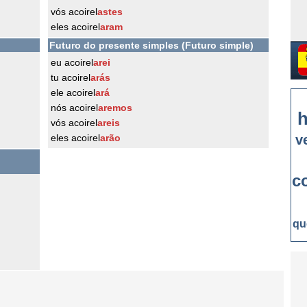
vós acoirel
astes
eles acoirel
aram
Futuro do presente simples (Futuro simple)
eu acoirel
arei
tu acoirel
arás
ele acoirel
ará
nós acoirel
aremos
h
vós acoirel
areis
eles acoirel
arão
v
c
qu