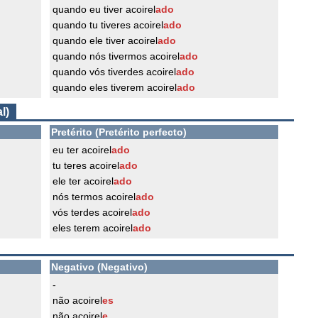
quando eu tiver acoirel
ado
quando tu tiveres acoirel
ado
quando ele tiver acoirel
ado
quando nós tivermos acoirel
ado
quando vós tiverdes acoirel
ado
quando eles tiverem acoirel
ado
l)
Pretérito (Pretérito perfecto)
eu ter acoirel
ado
tu teres acoirel
ado
ele ter acoirel
ado
nós termos acoirel
ado
vós terdes acoirel
ado
eles terem acoirel
ado
Negativo (Negativo)
-
não acoirel
es
não acoirel
e