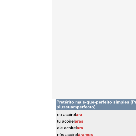
Pretérito mais-que-perfeito simples (Pr
pluscuamperfecto)
eu acoirel
ara
tu acoirel
aras
ele acoirel
ara
nós acoirel
áramos