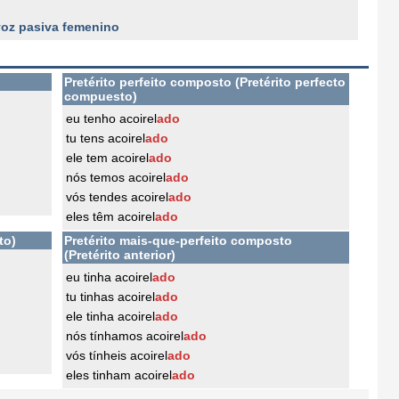
 voz pasiva femenino
Pretérito perfeito composto (Pretérito perfecto
compuesto)
eu tenho acoirel
ado
tu tens acoirel
ado
ele tem acoirel
ado
nós temos acoirel
ado
vós tendes acoirel
ado
eles têm acoirel
ado
to)
Pretérito mais-que-perfeito composto
(Pretérito anterior)
eu tinha acoirel
ado
tu tinhas acoirel
ado
ele tinha acoirel
ado
nós tínhamos acoirel
ado
vós tínheis acoirel
ado
eles tinham acoirel
ado