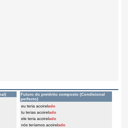
nal)
Futuro do pretérito composto (Condicional
perfecto)
eu teria acoirel
ado
tu terias acoirel
ado
ele teria acoirel
ado
nós teríamos acoirel
ado