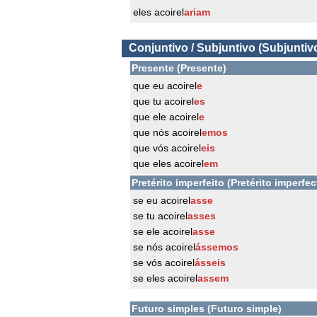
eles acoirel
ariam
Conjuntivo / Subjuntivo (Subjuntiv
Presente (Presente)
que eu acoirel
e
que tu acoirel
es
que ele acoirel
e
que nós acoirel
emos
que vós acoirel
eis
que eles acoirel
em
Pretérito imperfeito (Pretérito imperfec
se eu acoirel
asse
se tu acoirel
asses
se ele acoirel
asse
se nós acoirel
ássemos
se vós acoirel
ásseis
se eles acoirel
assem
Futuro simples (Futuro simple)