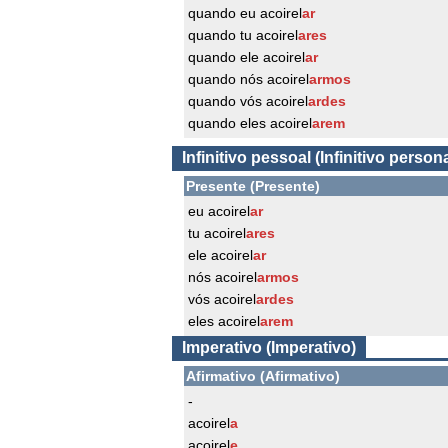
quando eu acoirel
ar
quando tu acoirel
ares
quando ele acoirel
ar
quando nós acoirel
armos
quando vós acoirel
ardes
quando eles acoirel
arem
Infinitivo pessoal (Infinitivo persona
Presente (Presente)
eu acoirel
ar
tu acoirel
ares
ele acoirel
ar
nós acoirel
armos
vós acoirel
ardes
eles acoirel
arem
Imperativo (Imperativo)
Afirmativo (Afirmativo)
-
acoirel
a
acoirel
e