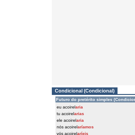
Condicional (Condicional)
Futuro do pretérito simples (Condicio
eu acoirel
aria
tu acoirel
arias
ele acoirel
aria
nós acoirel
aríamos
vós acoirel
aríeis