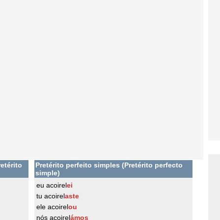
etérito
Pretérito perfeito simples (Pretérito perfecto
simple)
eu acoirel
ei
tu acoirel
aste
ele acoirel
ou
nós acoirel
ámos