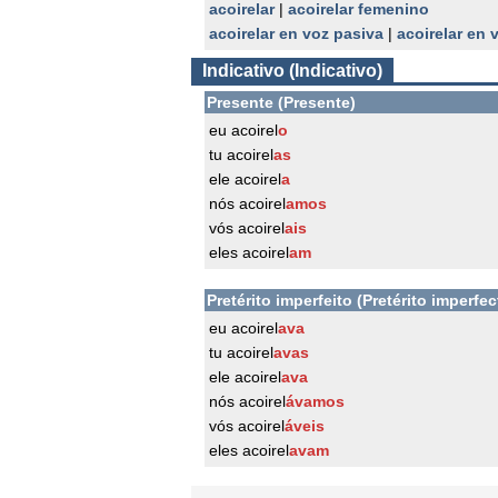
acoirelar
|
acoirelar femenino
acoirelar en voz pasiva
|
acoirelar en
Indicativo (Indicativo)
Presente (Presente)
eu acoirel
o
tu acoirel
as
ele acoirel
a
nós acoirel
amos
vós acoirel
ais
eles acoirel
am
Pretérito imperfeito (Pretérito imperfec
eu acoirel
ava
tu acoirel
avas
ele acoirel
ava
nós acoirel
ávamos
vós acoirel
áveis
eles acoirel
avam