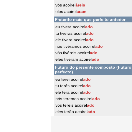
vós acoirel
áreis
eles acoirel
aram
Pretérito mais-que-perfeito anterior
eu tivera acoirel
ado
tu tiveras acoirel
ado
ele tivera acoirel
ado
nós tivéramos acoirel
ado
vós tivéreis acoirel
ado
eles tiveram acoirel
ado
Futuro do presente composto (Futuro
perfecto)
eu terei acoirel
ado
tu terás acoirel
ado
ele terá acoirel
ado
nós teremos acoirel
ado
vós tereis acoirel
ado
eles terão acoirel
ado