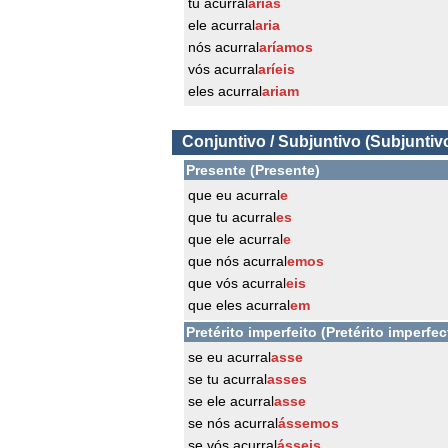
tu acurral
arias
ele acurral
aria
nós acurral
aríamos
vós acurral
aríeis
eles acurral
ariam
Conjuntivo / Subjuntivo (Subjuntiv
Presente (Presente)
que eu acurral
e
que tu acurral
es
que ele acurral
e
que nós acurral
emos
que vós acurral
eis
que eles acurral
em
Pretérito imperfeito (Pretérito imperfec
se eu acurral
asse
se tu acurral
asses
se ele acurral
asse
se nós acurral
ássemos
se vós acurral
ásseis