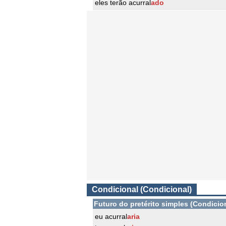
eles terão acurral
ado
Condicional (Condicional)
Futuro do pretérito simples (Condicio
eu acurral
aria