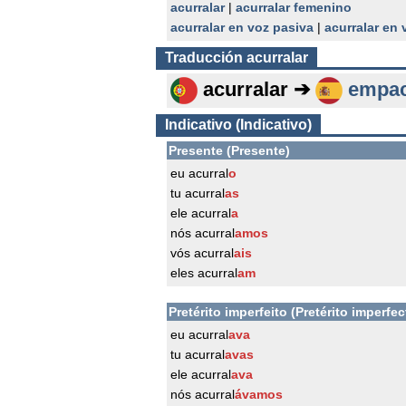
acurralar
|
acurralar femenino
acurralar en voz pasiva
|
acurralar en
Traducción
acurralar
acurralar ➔
empa
Indicativo (Indicativo)
Presente (Presente)
eu acurral
o
tu acurral
as
ele acurral
a
nós acurral
amos
vós acurral
ais
eles acurral
am
Pretérito imperfeito (Pretérito imperfec
eu acurral
ava
tu acurral
avas
ele acurral
ava
nós acurral
ávamos