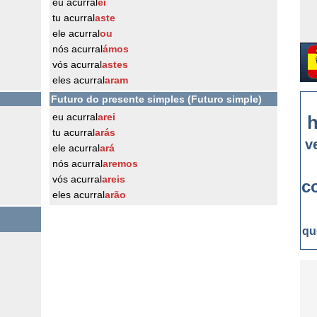
eu acurral
ei
tu acurral
aste
ele acurral
ou
nós acurral
ámos
vós acurral
astes
eles acurral
aram
Futuro do presente simples (Futuro simple)
eu acurral
arei
h
tu acurral
arás
v
ele acurral
ará
nós acurral
aremos
vós acurral
areis
c
eles acurral
arão
qu