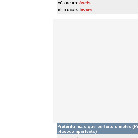
vós acurral
áveis
eles acurral
avam
Pretérito mais-que-perfeito simples (Pr
pluscuamperfecto)