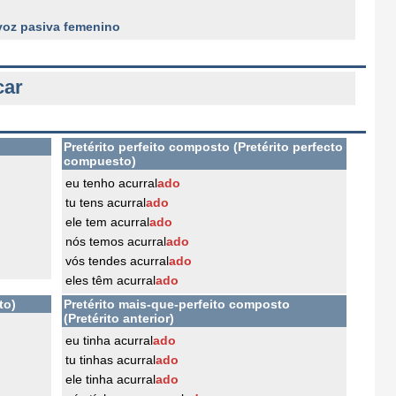
 voz pasiva femenino
car
Pretérito perfeito composto (Pretérito perfecto
compuesto)
eu tenho acurral
ado
tu tens acurral
ado
ele tem acurral
ado
nós temos acurral
ado
vós tendes acurral
ado
eles têm acurral
ado
to)
Pretérito mais-que-perfeito composto
(Pretérito anterior)
eu tinha acurral
ado
tu tinhas acurral
ado
ele tinha acurral
ado