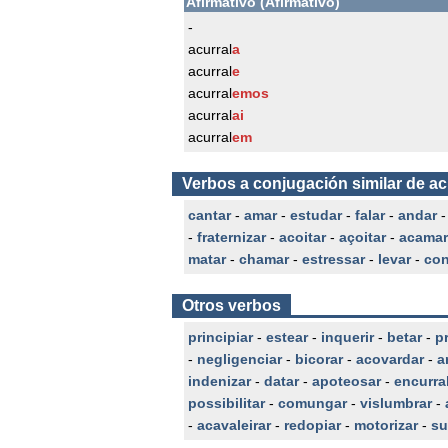
Afirmativo (Afirmativo)
-
acurral
a
acurral
e
acurral
emos
acurral
ai
acurral
em
Verbos a conjugación similar de ac
cantar
-
amar
-
estudar
-
falar
-
andar
-
fraternizar
-
acoitar
-
açoitar
-
acamar
matar
-
chamar
-
estressar
-
levar
-
con
Otros verbos
principiar
-
estear
-
inquerir
-
betar
-
p
-
negligenciar
-
bicorar
-
acovardar
-
a
indenizar
-
datar
-
apoteosar
-
encurra
possibilitar
-
comungar
-
vislumbrar
-
-
acavaleirar
-
redopiar
-
motorizar
-
su