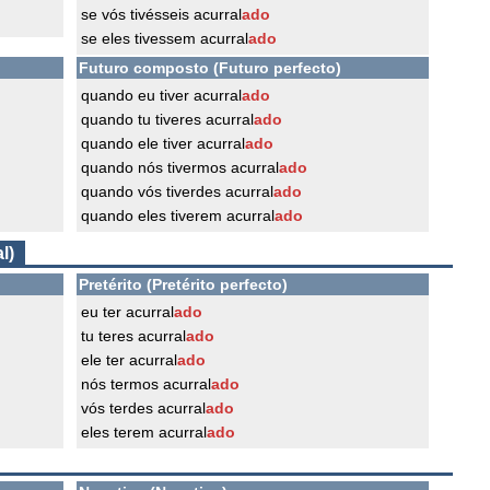
se vós tivésseis acurral
ado
se eles tivessem acurral
ado
Futuro composto (Futuro perfecto)
quando eu tiver acurral
ado
quando tu tiveres acurral
ado
quando ele tiver acurral
ado
quando nós tivermos acurral
ado
quando vós tiverdes acurral
ado
quando eles tiverem acurral
ado
l)
Pretérito (Pretérito perfecto)
eu ter acurral
ado
tu teres acurral
ado
ele ter acurral
ado
nós termos acurral
ado
vós terdes acurral
ado
eles terem acurral
ado