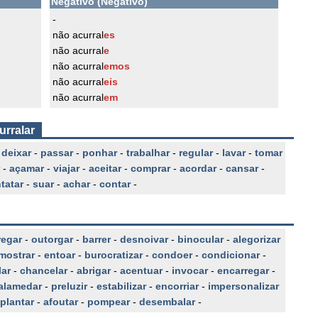
Negativo (Negativo)
-
não acurral
es
não acurral
e
não acurral
emos
não acurral
eis
não acurral
em
urralar
-
deixar
-
passar
-
ponhar
-
trabalhar
-
regular
-
lavar
-
tomar
-
açamar
-
viajar
-
aceitar
-
comprar
-
acordar
-
cansar
-
tatar
-
suar
-
achar
-
contar
-
regar
-
outorgar
-
barrer
-
desnoivar
-
binocular
-
alegorizar
mostrar
-
entoar
-
burocratizar
-
condoer
-
condicionar
-
lar
-
chancelar
-
abrigar
-
acentuar
-
invocar
-
encarregar
-
alamedar
-
preluzir
-
estabilizar
-
encorriar
-
impersonalizar
plantar
-
afoutar
-
pompear
-
desembalar
-