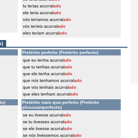
tu terias acurral
ado
ele teria acurral
ado
nós teríamos acurral
ado
vós teríeis acurral
ado
eles teriam acurral
ado
o)
Pretérito perfeito (Pretérito perfecto)
que eu tenha acurral
ado
que tu tenhas acurral
ado
que ele tenha acurral
ado
que nós tenhamos acurral
ado
que vós tenhais acurral
ado
que eles tenham acurral
ado
to)
Pretérito mais-que-perfeito (Pretérito
pluscuamperfecto)
se eu tivesse acurral
ado
se tu tivesses acurral
ado
se ele tivesse acurral
ado
se nós tivéssemos acurral
ado