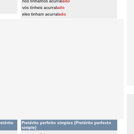
nós tínhamos acurral
ado
vós tínheis acurral
ado
eles tinham acurral
ado
etérito
Pretérito perfeito simples (Pretérito perfecto
simple)