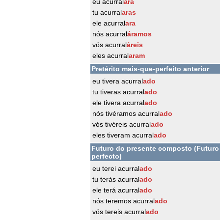
eu acurral
ara
tu acurral
aras
ele acurral
ara
nós acurral
áramos
vós acurral
áreis
eles acurral
aram
Pretérito mais-que-perfeito anterior
eu tivera acurral
ado
tu tiveras acurral
ado
ele tivera acurral
ado
nós tivéramos acurral
ado
vós tivéreis acurral
ado
eles tiveram acurral
ado
Futuro do presente composto (Futuro
perfecto)
eu terei acurral
ado
tu terás acurral
ado
ele terá acurral
ado
nós teremos acurral
ado
vós tereis acurral
ado