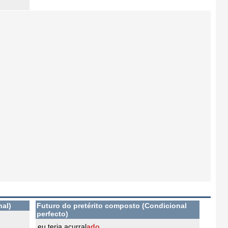
nal)
Futuro do pretérito composto (Condicional
perfecto)
eu teria acurral
ado