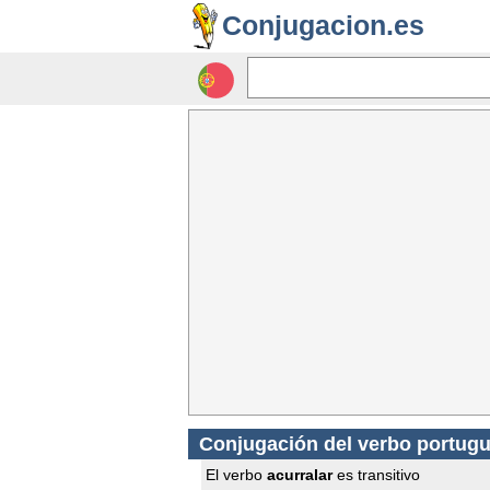
Conjugacion.es
Conjugación del verbo portugu
El verbo
acurralar
es transitivo