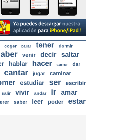
tener
coger
dormir
bailar
aber
decir
saltar
venir
hacer
er
hablar
dar
correr
cantar
caminar
jugar
ser
omer
estudiar
escribir
ir
vivir
amar
salir
andar
estar
leer
poder
erer
saber