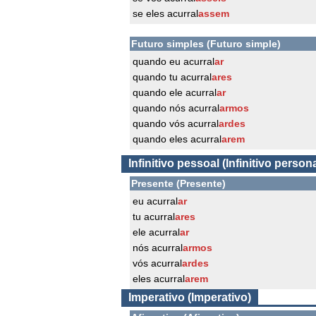
se eles acurral
assem
Futuro simples (Futuro simple)
quando eu acurral
ar
quando tu acurral
ares
quando ele acurral
ar
quando nós acurral
armos
quando vós acurral
ardes
quando eles acurral
arem
Infinitivo pessoal (Infinitivo persona
Presente (Presente)
eu acurral
ar
tu acurral
ares
ele acurral
ar
nós acurral
armos
vós acurral
ardes
eles acurral
arem
Imperativo (Imperativo)