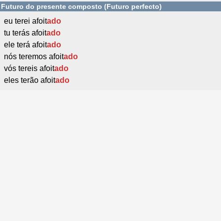
Futuro do presente composto (Futuro perfecto)
eu terei afoit
ado
tu terás afoit
ado
ele terá afoit
ado
nós teremos afoit
ado
vós tereis afoit
ado
eles terão afoit
ado