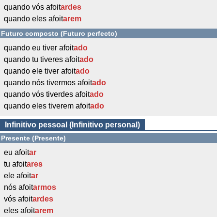
quando vós afoit
ardes
quando eles afoit
arem
Futuro composto (Futuro perfecto)
quando eu tiver afoit
ado
quando tu tiveres afoit
ado
quando ele tiver afoit
ado
quando nós tivermos afoit
ado
quando vós tiverdes afoit
ado
quando eles tiverem afoit
ado
Infinitivo pessoal (Infinitivo personal)
Presente (Presente)
eu afoit
ar
tu afoit
ares
ele afoit
ar
nós afoit
armos
vós afoit
ardes
eles afoit
arem