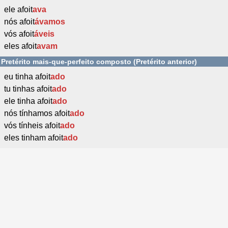
ele afoit
ava
nós afoit
ávamos
vós afoit
áveis
eles afoit
avam
Pretérito mais-que-perfeito composto (Pretérito anterior)
eu tinha afoit
ado
tu tinhas afoit
ado
ele tinha afoit
ado
nós tínhamos afoit
ado
vós tínheis afoit
ado
eles tinham afoit
ado