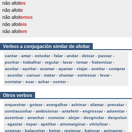
não afoit
es
não afoit
e
não afoit
emos
não afoit
eis
não afoit
em
Verbos a conjugación similar de afoitar
cantar
-
amar
-
estudar
-
falar
-
andar
-
deixar
-
passar
-
ponhar
-
trabalhar
-
regular
-
lavar
-
tomar
-
fraternizar
-
acoitar
-
açoitar
-
acamar
-
açamar
-
viajar
-
aceitar
-
comprar
-
acordar
-
cansar
-
matar
-
chamar
-
estressar
-
levar
-
contatar
-
suar
-
achar
-
contar
-
Otros verbos
orquestrar
-
gotear
-
avergalhar
-
achinar
-
afamar
-
precatar
-
contracunhar
-
ambicionar
-
anteferir
-
engrossar
-
adoentar
-
assertoar
-
arranhar
-
comutar
-
alojar
-
desgrudar
-
despoluir
-
agastar
-
topar
-
apetitar
-
atromarginar
-
vitriolizar
-
sopesar
-
balaustrar
-
beirar
-
resignar
-
batocar
-
avinagrar
-