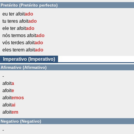
Pretérito (Pretérito perfecto)
eu ter afoit
ado
tu teres afoit
ado
ele ter afoit
ado
nós termos afoit
ado
vós terdes afoit
ado
eles terem afoit
ado
Imperativo (Imperativo)
Afirmativo (Afirmativo)
-
afoit
a
afoit
e
afoit
emos
afoit
ai
afoit
em
Negativo (Negativo)
-