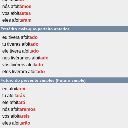
nós afoit
ámos
vós afoit
astes
eles afoit
aram
Pretérito mais-que-perfeito anterior
eu tivera afoit
ado
tu tiveras afoit
ado
ele tivera afoit
ado
nós tivéramos afoit
ado
vós tivéreis afoit
ado
eles tiveram afoit
ado
Futuro do presente simples (Futuro simple)
eu afoit
arei
tu afoit
arás
ele afoit
ará
nós afoit
aremos
vós afoit
areis
eles afoit
arão