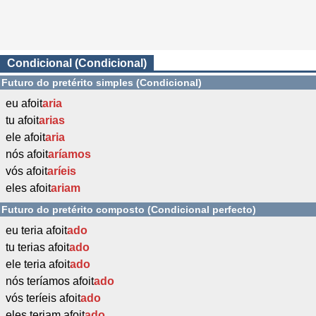
Condicional (Condicional)
Futuro do pretérito simples (Condicional)
eu afoit
aria
tu afoit
arias
ele afoit
aria
nós afoit
aríamos
vós afoit
aríeis
eles afoit
ariam
Futuro do pretérito composto (Condicional perfecto)
eu teria afoit
ado
tu terias afoit
ado
ele teria afoit
ado
nós teríamos afoit
ado
vós teríeis afoit
ado
eles teriam afoit
ado