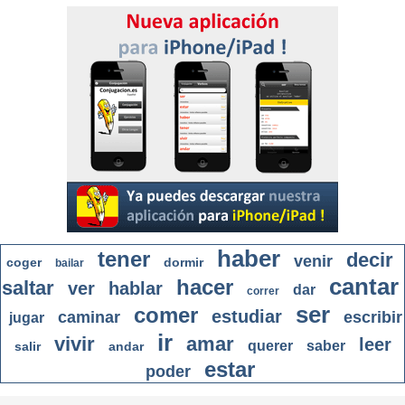
haber
tener
decir
venir
coger
dormir
bailar
cantar
hacer
saltar
ver
hablar
dar
correr
ser
comer
estudiar
caminar
escribir
jugar
ir
vivir
amar
leer
querer
saber
salir
andar
estar
poder