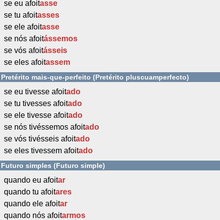
se eu afoit
asse
se tu afoit
asses
se ele afoit
asse
se nós afoit
ássemos
se vós afoit
ásseis
se eles afoit
assem
Pretérito mais-que-perfeito (Pretérito pluscuamperfecto)
se eu tivesse afoit
ado
se tu tivesses afoit
ado
se ele tivesse afoit
ado
se nós tivéssemos afoit
ado
se vós tivésseis afoit
ado
se eles tivessem afoit
ado
Futuro simples (Futuro simple)
quando eu afoit
ar
quando tu afoit
ares
quando ele afoit
ar
quando nós afoit
armos