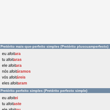
Pretérito mais-que-perfeito simples (Pretérito pluscuamperfecto)
eu afoit
ara
tu afoit
aras
ele afoit
ara
nós afoit
áramos
vós afoit
áreis
eles afoit
aram
Pretérito perfeito simples (Pretérito perfecto simple)
eu afoit
ei
tu afoit
aste
ele afoit
ou