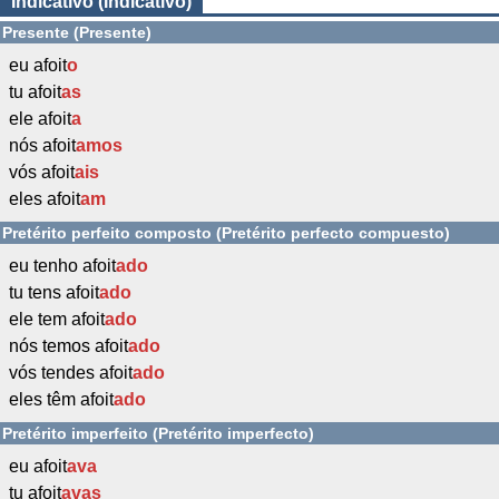
Indicativo (Indicativo)
Presente (Presente)
eu afoit
o
tu afoit
as
ele afoit
a
nós afoit
amos
vós afoit
ais
eles afoit
am
Pretérito perfeito composto (Pretérito perfecto compuesto)
eu tenho afoit
ado
tu tens afoit
ado
ele tem afoit
ado
nós temos afoit
ado
vós tendes afoit
ado
eles têm afoit
ado
Pretérito imperfeito (Pretérito imperfecto)
eu afoit
ava
tu afoit
avas