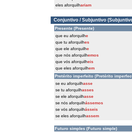
eles aforquilh
ariam
Conjuntivo / Subjuntivo (Subjuntiv
Presente (Presente)
que eu aforquilh
e
que tu aforquilh
es
que ele aforquilh
e
que nós aforquilh
emos
que vós aforquilh
eis
que eles aforquilh
em
Pretérito imperfeito (Pretérito imperfec
se eu aforquilh
asse
se tu aforquilh
asses
se ele aforquilh
asse
se nós aforquilh
ássemos
se vós aforquilh
ásseis
se eles aforquilh
assem
Futuro simples (Futuro simple)