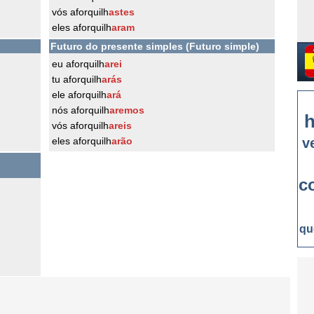
vós aforquilh
astes
eles aforquilh
aram
Futuro do presente simples (Futuro simple)
eu aforquilh
arei
tu aforquilh
arás
ele aforquilh
ará
nós aforquilh
aremos
h
vós aforquilh
areis
eles aforquilh
arão
v
c
qu