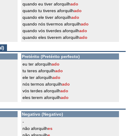
quando eu tiver aforquilh
ado
quando tu tiveres aforquilh
ado
quando ele tiver aforquilh
ado
quando nós tivermos aforquilh
ado
quando vós tiverdes aforquilh
ado
quando eles tiverem aforquilh
ado
l)
Pretérito (Pretérito perfecto)
eu ter aforquilh
ado
tu teres aforquilh
ado
ele ter aforquilh
ado
nós termos aforquilh
ado
vós terdes aforquilh
ado
eles terem aforquilh
ado
Negativo (Negativo)
-
não aforquilh
es
não aforquilh
e