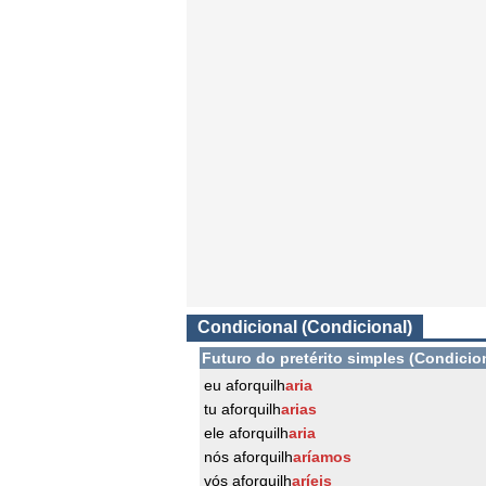
Condicional (Condicional)
Futuro do pretérito simples (Condicio
eu aforquilh
aria
tu aforquilh
arias
ele aforquilh
aria
nós aforquilh
aríamos
vós aforquilh
aríeis