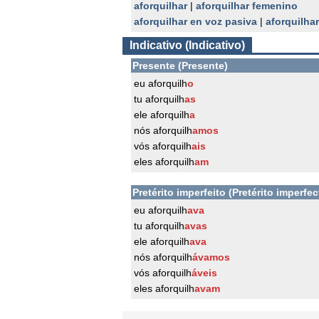
aforquilhar
|
aforquilhar femenino
aforquilhar en voz pasiva
|
aforquilha
Indicativo (Indicativo)
Presente (Presente)
eu aforquilh
o
tu aforquilh
as
ele aforquilh
a
nós aforquilh
amos
vós aforquilh
ais
eles aforquilh
am
Pretérito imperfeito (Pretérito imperfec
eu aforquilh
ava
tu aforquilh
avas
ele aforquilh
ava
nós aforquilh
ávamos
vós aforquilh
áveis
eles aforquilh
avam