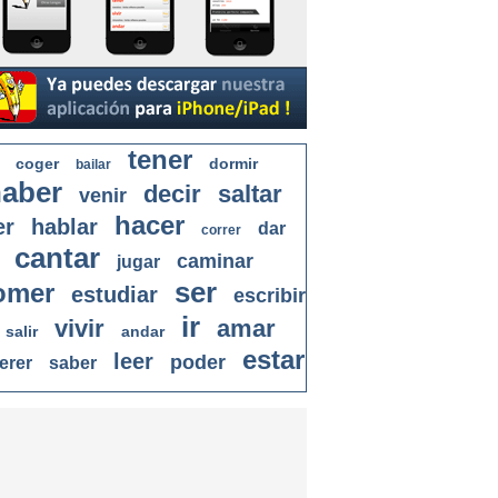
tener
coger
dormir
bailar
aber
decir
saltar
venir
hacer
er
hablar
dar
correr
cantar
caminar
jugar
ser
omer
estudiar
escribir
ir
vivir
amar
salir
andar
estar
leer
poder
erer
saber