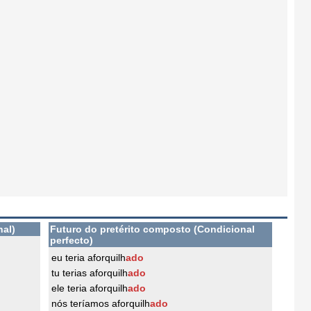
nal)
Futuro do pretérito composto (Condicional
perfecto)
eu teria aforquilh
ado
tu terias aforquilh
ado
ele teria aforquilh
ado
nós teríamos aforquilh
ado