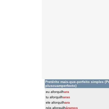
Pretérito mais-que-perfeito simples (Pr
pluscuamperfecto)
eu aforquilh
ara
tu aforquilh
aras
ele aforquilh
ara
nós aforquilh
áramos