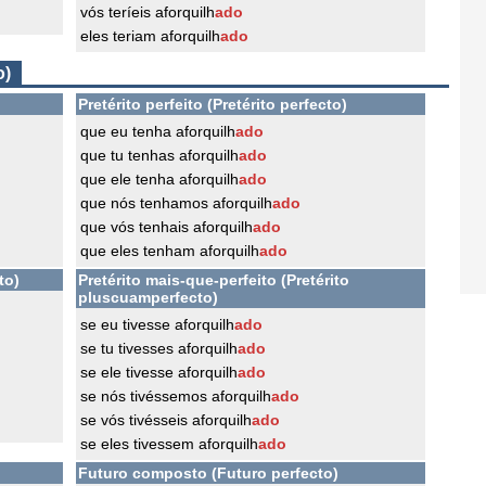
vós teríeis aforquilh
ado
eles teriam aforquilh
ado
o)
Pretérito perfeito (Pretérito perfecto)
que eu tenha aforquilh
ado
que tu tenhas aforquilh
ado
que ele tenha aforquilh
ado
que nós tenhamos aforquilh
ado
que vós tenhais aforquilh
ado
que eles tenham aforquilh
ado
to)
Pretérito mais-que-perfeito (Pretérito
pluscuamperfecto)
se eu tivesse aforquilh
ado
se tu tivesses aforquilh
ado
se ele tivesse aforquilh
ado
se nós tivéssemos aforquilh
ado
se vós tivésseis aforquilh
ado
se eles tivessem aforquilh
ado
Futuro composto (Futuro perfecto)