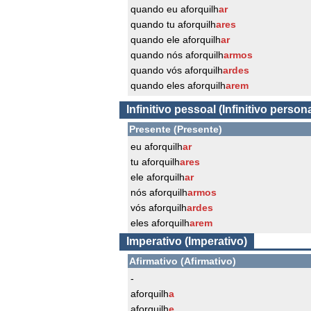
quando eu aforquilh
ar
quando tu aforquilh
ares
quando ele aforquilh
ar
quando nós aforquilh
armos
quando vós aforquilh
ardes
quando eles aforquilh
arem
Infinitivo pessoal (Infinitivo persona
Presente (Presente)
eu aforquilh
ar
tu aforquilh
ares
ele aforquilh
ar
nós aforquilh
armos
vós aforquilh
ardes
eles aforquilh
arem
Imperativo (Imperativo)
Afirmativo (Afirmativo)
-
aforquilh
a
aforquilh
e