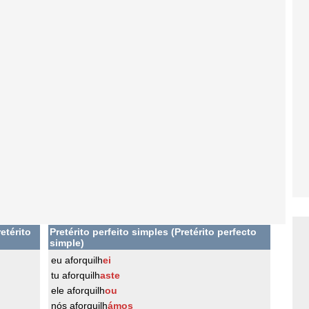
etérito
Pretérito perfeito simples (Pretérito perfecto
simple)
eu aforquilh
ei
tu aforquilh
aste
ele aforquilh
ou
nós aforquilh
ámos