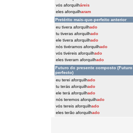
vós aforquilh
áreis
eles aforquilh
aram
Pretérito mais-que-perfeito anterior
eu tivera aforquilh
ado
tu tiveras aforquilh
ado
ele tivera aforquilh
ado
nós tivéramos aforquilh
ado
vós tivéreis aforquilh
ado
eles tiveram aforquilh
ado
Futuro do presente composto (Futuro
perfecto)
eu terei aforquilh
ado
tu terás aforquilh
ado
ele terá aforquilh
ado
nós teremos aforquilh
ado
vós tereis aforquilh
ado
eles terão aforquilh
ado