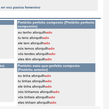
r en voz pasiva femenino
Pretérito perfeito composto (Pretérito perfecto
compuesto)
eu tenho aforquilh
ado
tu tens aforquilh
ado
ele tem aforquilh
ado
nós temos aforquilh
ado
vós tendes aforquilh
ado
eles têm aforquilh
ado
to)
Pretérito mais-que-perfeito composto
(Pretérito anterior)
eu tinha aforquilh
ado
tu tinhas aforquilh
ado
ele tinha aforquilh
ado
nós tínhamos aforquilh
ado
vós tínheis aforquilh
ado
eles tinham aforquilh
ado