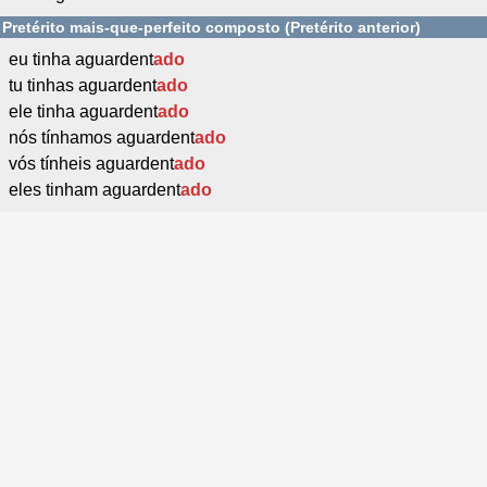
Pretérito mais-que-perfeito composto (Pretérito anterior)
eu tinha aguardent
ado
tu tinhas aguardent
ado
ele tinha aguardent
ado
nós tínhamos aguardent
ado
vós tínheis aguardent
ado
eles tinham aguardent
ado