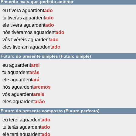
Pretérito mais-que-perfeito anterior
eu tivera aguardent
ado
tu tiveras aguardent
ado
ele tivera aguardent
ado
nós tivéramos aguardent
ado
vós tivéreis aguardent
ado
eles tiveram aguardent
ado
Futuro do presente simples (Futuro simple)
eu aguardent
arei
tu aguardent
arás
ele aguardent
ará
nós aguardent
aremos
vós aguardent
areis
eles aguardent
arão
Futuro do presente composto (Futuro perfecto)
eu terei aguardent
ado
tu terás aguardent
ado
ele terá aguardent
ado