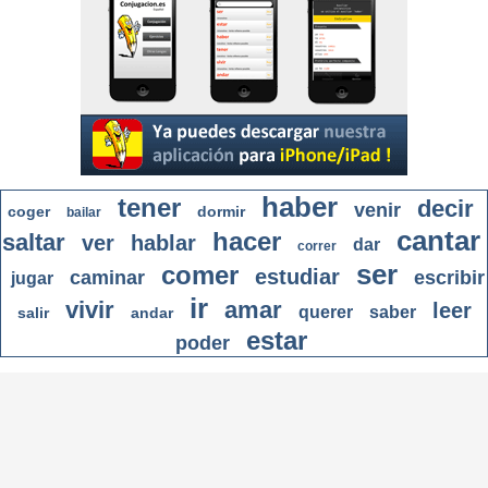
haber
tener
decir
venir
coger
dormir
bailar
cantar
hacer
saltar
ver
hablar
dar
correr
ser
comer
estudiar
caminar
escribir
jugar
ir
vivir
amar
leer
querer
saber
salir
andar
estar
poder