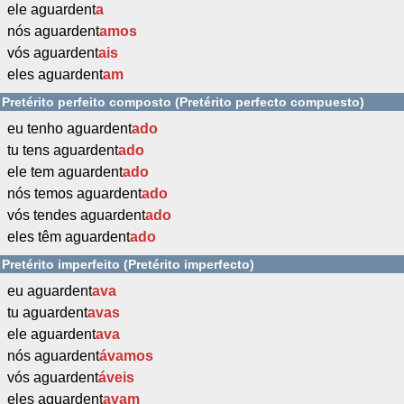
ele aguardent
a
nós aguardent
amos
vós aguardent
ais
eles aguardent
am
Pretérito perfeito composto (Pretérito perfecto compuesto)
eu tenho aguardent
ado
tu tens aguardent
ado
ele tem aguardent
ado
nós temos aguardent
ado
vós tendes aguardent
ado
eles têm aguardent
ado
Pretérito imperfeito (Pretérito imperfecto)
eu aguardent
ava
tu aguardent
avas
ele aguardent
ava
nós aguardent
ávamos
vós aguardent
áveis
eles aguardent
avam