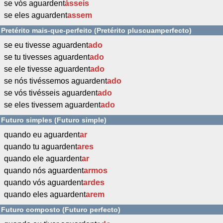
se vós aguardent
ásseis
se eles aguardent
assem
Pretérito mais-que-perfeito (Pretérito pluscuamperfecto)
se eu tivesse aguardent
ado
se tu tivesses aguardent
ado
se ele tivesse aguardent
ado
se nós tivéssemos aguardent
ado
se vós tivésseis aguardent
ado
se eles tivessem aguardent
ado
Futuro simples (Futuro simple)
quando eu aguardent
ar
quando tu aguardent
ares
quando ele aguardent
ar
quando nós aguardent
armos
quando vós aguardent
ardes
quando eles aguardent
arem
Futuro composto (Futuro perfecto)