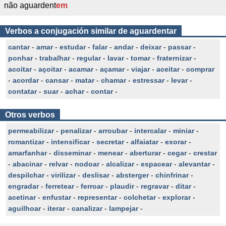
não aguardent
em
Verbos a conjugación similar de aguardentar
cantar
-
amar
-
estudar
-
falar
-
andar
-
deixar
-
passar
-
ponhar
-
trabalhar
-
regular
-
lavar
-
tomar
-
fraternizar
-
acoitar
-
açoitar
-
acamar
-
açamar
-
viajar
-
aceitar
-
comprar
-
acordar
-
cansar
-
matar
-
chamar
-
estressar
-
levar
-
contatar
-
suar
-
achar
-
contar
-
Otros verbos
permeabilizar
-
penalizar
-
arroubar
-
intercalar
-
miniar
-
romantizar
-
intensificar
-
secretar
-
alfaiatar
-
exorar
-
amarfanhar
-
disseminar
-
menear
-
aberturar
-
cegar
-
crestar
-
abacinar
-
relvar
-
nodoar
-
alcalizar
-
espacear
-
alevantar
-
despilchar
-
virilizar
-
deslisar
-
absterger
-
chinfrinar
-
engradar
-
ferretear
-
ferroar
-
plaudir
-
regravar
-
ditar
-
acetinar
-
enfustar
-
representar
-
colchetar
-
explorar
-
aguilhoar
-
iterar
-
canalizar
-
lampejar
-