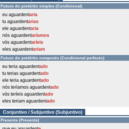
Futuro do pretérito simples (Condicional)
eu aguardent
aria
tu aguardent
arias
ele aguardent
aria
nós aguardent
aríamos
vós aguardent
aríeis
eles aguardent
ariam
Futuro do pretérito composto (Condicional perfecto)
eu teria aguardent
ado
tu terias aguardent
ado
ele teria aguardent
ado
nós teríamos aguardent
ado
vós teríeis aguardent
ado
eles teriam aguardent
ado
Conjuntivo / Subjuntivo (Subjuntivo)
Presente (Presente)
que eu aguardent
e