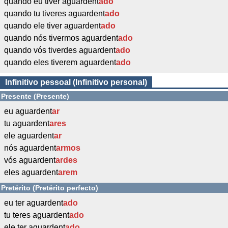
quando eu tiver aguardent
ado
quando tu tiveres aguardent
ado
quando ele tiver aguardent
ado
quando nós tivermos aguardent
ado
quando vós tiverdes aguardent
ado
quando eles tiverem aguardent
ado
Infinitivo pessoal (Infinitivo personal)
Presente (Presente)
eu aguardent
ar
tu aguardent
ares
ele aguardent
ar
nós aguardent
armos
vós aguardent
ardes
eles aguardent
arem
Pretérito (Pretérito perfecto)
eu ter aguardent
ado
tu teres aguardent
ado
ele ter aguardent
ado