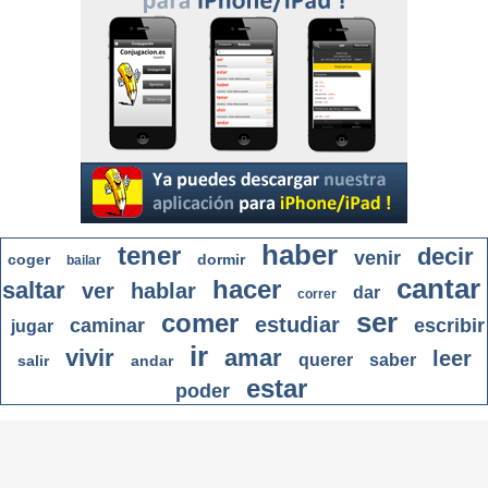
haber
tener
decir
venir
coger
dormir
bailar
cantar
hacer
saltar
ver
hablar
dar
correr
ser
comer
estudiar
caminar
escribir
jugar
ir
vivir
amar
leer
querer
saber
salir
andar
estar
poder