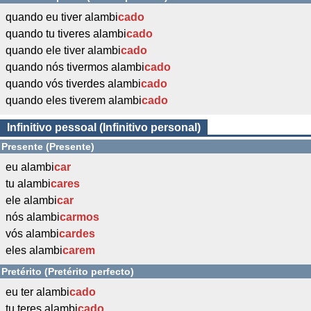
quando eu tiver alambi
cado
quando tu tiveres alambi
cado
quando ele tiver alambi
cado
quando nós tivermos alambi
cado
quando vós tiverdes alambi
cado
quando eles tiverem alambi
cado
Infinitivo pessoal (Infinitivo personal)
Presente (Presente)
eu alambi
car
tu alambi
cares
ele alambi
car
nós alambi
carmos
vós alambi
cardes
eles alambi
carem
Pretérito (Pretérito perfecto)
eu ter alambi
cado
tu teres alambi
cado