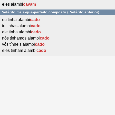
eles alambi
cavam
Pretérito mais-que-perfeito composto (Pretérito anterior)
eu tinha alambi
cado
tu tinhas alambi
cado
ele tinha alambi
cado
nós tínhamos alambi
cado
vós tínheis alambi
cado
eles tinham alambi
cado