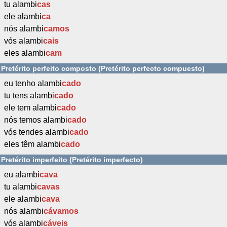
tu alambi
cas
ele alambi
ca
nós alambi
camos
vós alambi
cais
eles alambi
cam
Pretérito perfeito composto (Pretérito perfecto compuesto)
eu tenho alambi
cado
tu tens alambi
cado
ele tem alambi
cado
nós temos alambi
cado
vós tendes alambi
cado
eles têm alambi
cado
Pretérito imperfeito (Pretérito imperfecto)
eu alambi
cava
tu alambi
cavas
ele alambi
cava
nós alambi
cávamos
vós alambi
cáveis