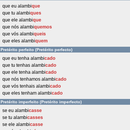
que eu alambi
que
que tu alambi
ques
que ele alambi
que
que nós alambi
quemos
que vós alambi
queis
que eles alambi
quem
Pretérito perfeito (Pretérito perfecto)
que eu tenha alambi
cado
que tu tenhas alambi
cado
que ele tenha alambi
cado
que nós tenhamos alambi
cado
que vós tenhais alambi
cado
que eles tenham alambi
cado
Pretérito imperfeito (Pretérito imperfecto)
se eu alambi
casse
se tu alambi
casses
se ele alambi
casse