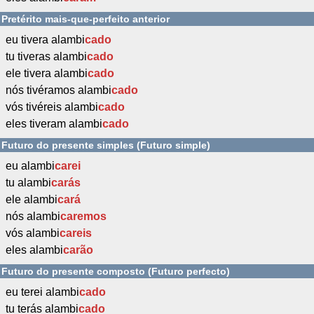
Pretérito mais-que-perfeito anterior
eu tivera alambi
cado
tu tiveras alambi
cado
ele tivera alambi
cado
nós tivéramos alambi
cado
vós tivéreis alambi
cado
eles tiveram alambi
cado
Futuro do presente simples (Futuro simple)
eu alambi
carei
tu alambi
carás
ele alambi
cará
nós alambi
caremos
vós alambi
careis
eles alambi
carão
Futuro do presente composto (Futuro perfecto)
eu terei alambi
cado
tu terás alambi
cado