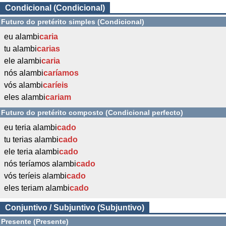
Condicional (Condicional)
Futuro do pretérito simples (Condicional)
eu alambi
caria
tu alambi
carias
ele alambi
caria
nós alambi
caríamos
vós alambi
caríeis
eles alambi
cariam
Futuro do pretérito composto (Condicional perfecto)
eu teria alambi
cado
tu terias alambi
cado
ele teria alambi
cado
nós teríamos alambi
cado
vós teríeis alambi
cado
eles teriam alambi
cado
Conjuntivo / Subjuntivo (Subjuntivo)
Presente (Presente)