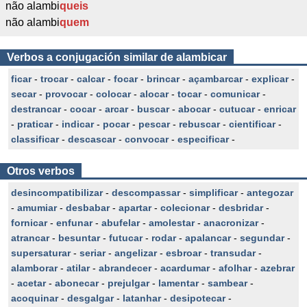
não alambi
queis
não alambi
quem
Verbos a conjugación similar de alambicar
ficar
-
trocar
-
calcar
-
focar
-
brincar
-
açambarcar
-
explicar
-
secar
-
provocar
-
colocar
-
alocar
-
tocar
-
comunicar
-
destrancar
-
cocar
-
arcar
-
buscar
-
abocar
-
cutucar
-
enricar
-
praticar
-
indicar
-
pocar
-
pescar
-
rebuscar
-
cientificar
-
classificar
-
descascar
-
convocar
-
especificar
-
Otros verbos
desincompatibilizar
-
descompassar
-
simplificar
-
antegozar
-
amumiar
-
desbabar
-
apartar
-
colecionar
-
desbridar
-
fornicar
-
enfunar
-
abufelar
-
amolestar
-
anacronizar
-
atrancar
-
besuntar
-
futucar
-
rodar
-
apalancar
-
segundar
-
supersaturar
-
seriar
-
angelizar
-
esbroar
-
transudar
-
alamborar
-
atilar
-
abrandecer
-
acardumar
-
afolhar
-
azebrar
-
acetar
-
abonecar
-
prejulgar
-
lamentar
-
sambear
-
acoquinar
-
desgalgar
-
latanhar
-
desipotecar
-