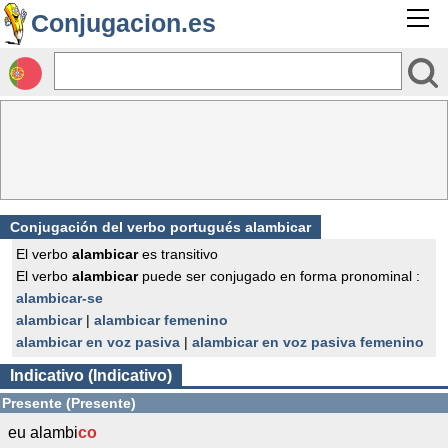
Conjugacion.es
Conjugación del verbo portugués alambicar
El verbo
alambicar
es transitivo
El verbo
alambicar
puede ser conjugado en forma pronominal :
alambicar-se
alambicar
|
alambicar femenino
alambicar en voz pasiva
|
alambicar en voz pasiva femenino
Indicativo (Indicativo)
Presente (Presente)
eu alambi
co