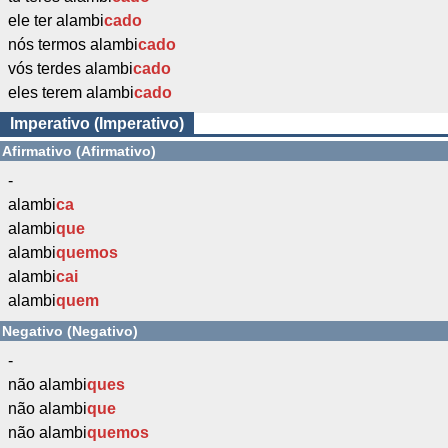
ele ter alambi
cado
nós termos alambi
cado
vós terdes alambi
cado
eles terem alambi
cado
Imperativo (Imperativo)
Afirmativo (Afirmativo)
-
alambi
ca
alambi
que
alambi
quemos
alambi
cai
alambi
quem
Negativo (Negativo)
-
não alambi
ques
não alambi
que
não alambi
quemos