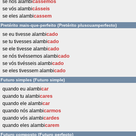
se nós alambi
cássemos
se vós alambi
cásseis
se eles alambi
cassem
Pretérito mais-que-perfeito (Pretérito pluscuamperfecto)
se eu tivesse alambi
cado
se tu tivesses alambi
cado
se ele tivesse alambi
cado
se nós tivéssemos alambi
cado
se vós tivésseis alambi
cado
se eles tivessem alambi
cado
Futuro simples (Futuro simple)
quando eu alambi
car
quando tu alambi
cares
quando ele alambi
car
quando nós alambi
carmos
quando vós alambi
cardes
quando eles alambi
carem
Futuro composto (Futuro perfecto)