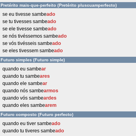
Pretérito mais-que-perfeito (Pretérito pluscuamperfecto)
se eu tivesse sambe
ado
se tu tivesses sambe
ado
se ele tivesse sambe
ado
se nós tivéssemos sambe
ado
se vós tivésseis sambe
ado
se eles tivessem sambe
ado
Futuro simples (Futuro simple)
quando eu sambe
ar
quando tu sambe
ares
quando ele sambe
ar
quando nós sambe
armos
quando vós sambe
ardes
quando eles sambe
arem
Futuro composto (Futuro perfecto)
quando eu tiver sambe
ado
quando tu tiveres sambe
ado