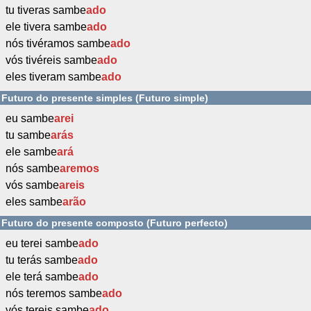
tu tiveras sambe
ado
ele tivera sambe
ado
nós tivéramos sambe
ado
vós tivéreis sambe
ado
eles tiveram sambe
ado
Futuro do presente simples (Futuro simple)
eu sambe
arei
tu sambe
arás
ele sambe
ará
nós sambe
aremos
vós sambe
areis
eles sambe
arão
Futuro do presente composto (Futuro perfecto)
eu terei sambe
ado
tu terás sambe
ado
ele terá sambe
ado
nós teremos sambe
ado
vós tereis sambe
ado