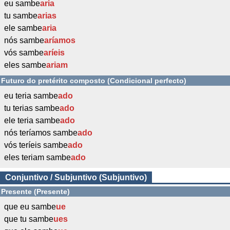
eu sambe
aria
tu sambe
arias
ele sambe
aria
nós sambe
aríamos
vós sambe
aríeis
eles sambe
ariam
Futuro do pretérito composto (Condicional perfecto)
eu teria sambe
ado
tu terias sambe
ado
ele teria sambe
ado
nós teríamos sambe
ado
vós teríeis sambe
ado
eles teriam sambe
ado
Conjuntivo / Subjuntivo (Subjuntivo)
Presente (Presente)
que eu sambe
ue
que tu sambe
ues