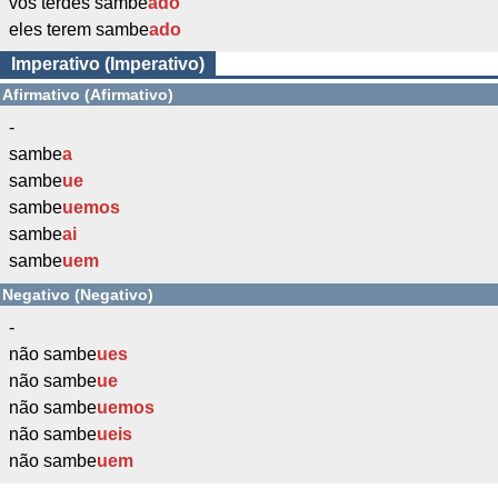
vós terdes sambe
ado
eles terem sambe
ado
Imperativo (Imperativo)
Afirmativo (Afirmativo)
-
sambe
a
sambe
ue
sambe
uemos
sambe
ai
sambe
uem
Negativo (Negativo)
-
não sambe
ues
não sambe
ue
não sambe
uemos
não sambe
ueis
não sambe
uem