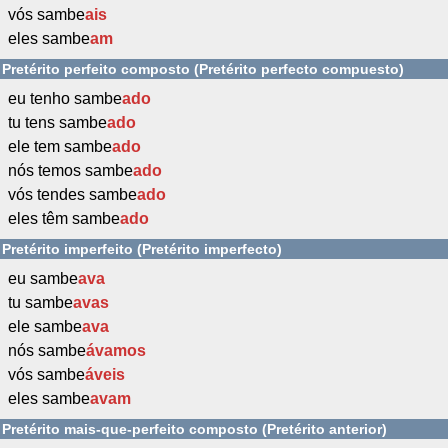
vós sambe
ais
eles sambe
am
Pretérito perfeito composto (Pretérito perfecto compuesto)
eu tenho sambe
ado
tu tens sambe
ado
ele tem sambe
ado
nós temos sambe
ado
vós tendes sambe
ado
eles têm sambe
ado
Pretérito imperfeito (Pretérito imperfecto)
eu sambe
ava
tu sambe
avas
ele sambe
ava
nós sambe
ávamos
vós sambe
áveis
eles sambe
avam
Pretérito mais-que-perfeito composto (Pretérito anterior)