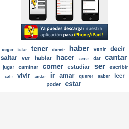
haber
tener
decir
venir
coger
dormir
bailar
cantar
hacer
saltar
ver
hablar
dar
correr
ser
comer
estudiar
caminar
escribir
jugar
ir
vivir
amar
leer
querer
saber
salir
andar
estar
poder