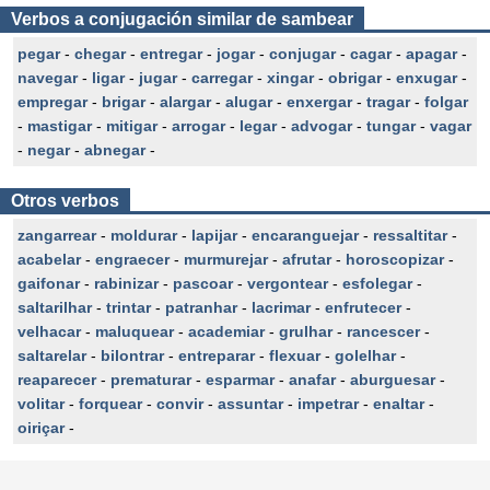
Verbos a conjugación similar de sambear
pegar
-
chegar
-
entregar
-
jogar
-
conjugar
-
cagar
-
apagar
-
navegar
-
ligar
-
jugar
-
carregar
-
xingar
-
obrigar
-
enxugar
-
empregar
-
brigar
-
alargar
-
alugar
-
enxergar
-
tragar
-
folgar
-
mastigar
-
mitigar
-
arrogar
-
legar
-
advogar
-
tungar
-
vagar
-
negar
-
abnegar
-
Otros verbos
zangarrear
-
moldurar
-
lapijar
-
encaranguejar
-
ressaltitar
-
acabelar
-
engraecer
-
murmurejar
-
afrutar
-
horoscopizar
-
gaifonar
-
rabinizar
-
pascoar
-
vergontear
-
esfolegar
-
saltarilhar
-
trintar
-
patranhar
-
lacrimar
-
enfrutecer
-
velhacar
-
maluquear
-
academiar
-
grulhar
-
rancescer
-
saltarelar
-
bilontrar
-
entreparar
-
flexuar
-
golelhar
-
reaparecer
-
prematurar
-
esparmar
-
anafar
-
aburguesar
-
volitar
-
forquear
-
convir
-
assuntar
-
impetrar
-
enaltar
-
oiriçar
-