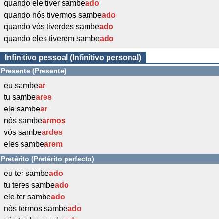
quando ele tiver sambe
ado
quando nós tivermos sambe
ado
quando vós tiverdes sambe
ado
quando eles tiverem sambe
ado
Infinitivo pessoal (Infinitivo personal)
Presente (Presente)
eu sambe
ar
tu sambe
ares
ele sambe
ar
nós sambe
armos
vós sambe
ardes
eles sambe
arem
Pretérito (Pretérito perfecto)
eu ter sambe
ado
tu teres sambe
ado
ele ter sambe
ado
nós termos sambe
ado