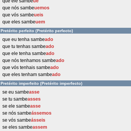
que ele sambe
ue
que nós sambe
uemos
que vós sambe
ueis
que eles sambe
uem
Pretérito perfeito (Pretérito perfecto)
que eu tenha sambe
ado
que tu tenhas sambe
ado
que ele tenha sambe
ado
que nós tenhamos sambe
ado
que vós tenhais sambe
ado
que eles tenham sambe
ado
Pretérito imperfeito (Pretérito imperfecto)
se eu sambe
asse
se tu sambe
asses
se ele sambe
asse
se nós sambe
ássemos
se vós sambe
ásseis
se eles sambe
assem