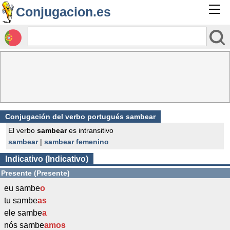
Conjugacion.es
Conjugación del verbo portugués sambear
El verbo
sambear
es intransitivo
sambear
|
sambear femenino
Indicativo (Indicativo)
Presente (Presente)
eu sambe
o
tu sambe
as
ele sambe
a
nós sambe
amos