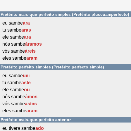
Pretérito mais-que-perfeito simples (Pretérito pluscuamperfecto)
eu sambe
ara
tu sambe
aras
ele sambe
ara
nós sambe
áramos
vós sambe
áreis
eles sambe
aram
Pretérito perfeito simples (Pretérito perfecto simple)
eu sambe
uei
tu sambe
aste
ele sambe
ou
nós sambe
ámos
vós sambe
astes
eles sambe
aram
Pretérito mais-que-perfeito anterior
eu tivera sambe
ado