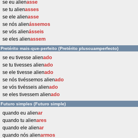
se eu alien
asse
se tu alien
asses
se ele alien
asse
se nós alien
ássemos
se vós alien
ásseis
se eles alien
assem
Pretérito mais-que-perfeito (Pretérito pluscuamperfecto)
se eu tivesse alien
ado
se tu tivesses alien
ado
se ele tivesse alien
ado
se nós tivéssemos alien
ado
se vós tivésseis alien
ado
se eles tivessem alien
ado
Futuro simples (Futuro simple)
quando eu alien
ar
quando tu alien
ares
quando ele alien
ar
quando nós alien
armos