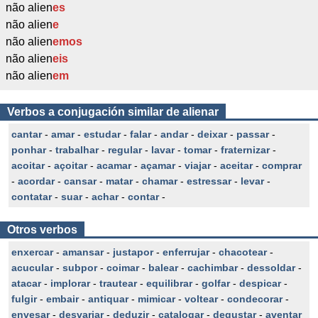
não alien
es
não alien
e
não alien
emos
não alien
eis
não alien
em
Verbos a conjugación similar de alienar
cantar
-
amar
-
estudar
-
falar
-
andar
-
deixar
-
passar
-
ponhar
-
trabalhar
-
regular
-
lavar
-
tomar
-
fraternizar
-
acoitar
-
açoitar
-
acamar
-
açamar
-
viajar
-
aceitar
-
comprar
-
acordar
-
cansar
-
matar
-
chamar
-
estressar
-
levar
-
contatar
-
suar
-
achar
-
contar
-
Otros verbos
enxercar
-
amansar
-
justapor
-
enferrujar
-
chacotear
-
acucular
-
subpor
-
coimar
-
balear
-
cachimbar
-
dessoldar
-
atacar
-
implorar
-
trautear
-
equilibrar
-
golfar
-
despicar
-
fulgir
-
embair
-
antiquar
-
mimicar
-
voltear
-
condecorar
-
envesar
-
desvariar
-
deduzir
-
catalogar
-
degustar
-
aventar