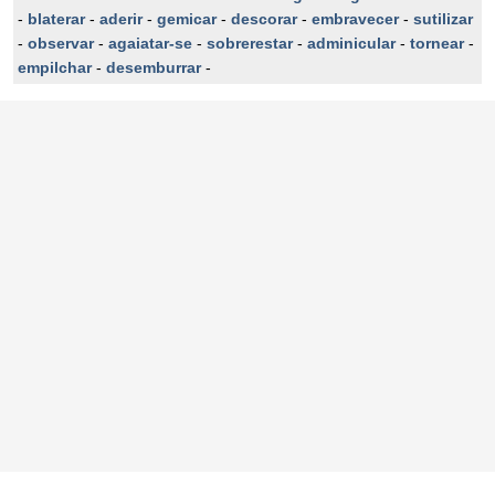
-
blaterar
-
aderir
-
gemicar
-
descorar
-
embravecer
-
sutilizar
-
observar
-
agaiatar-se
-
sobrerestar
-
adminicular
-
tornear
-
empilchar
-
desemburrar
-