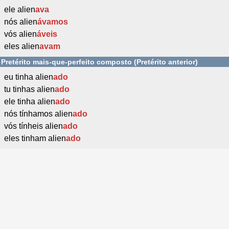
ele alien
ava
nós alien
ávamos
vós alien
áveis
eles alien
avam
Pretérito mais-que-perfeito composto (Pretérito anterior)
eu tinha alien
ado
tu tinhas alien
ado
ele tinha alien
ado
nós tínhamos alien
ado
vós tínheis alien
ado
eles tinham alien
ado