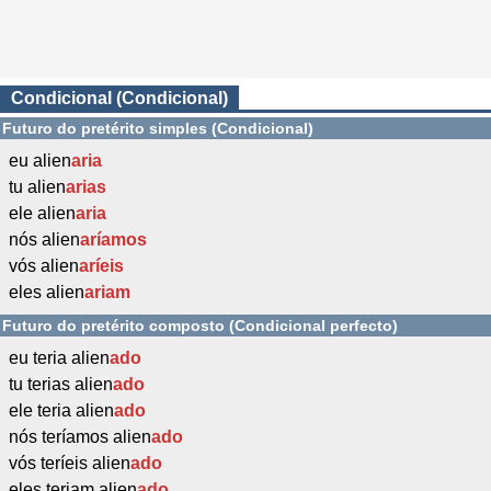
Condicional (Condicional)
Futuro do pretérito simples (Condicional)
eu alien
aria
tu alien
arias
ele alien
aria
nós alien
aríamos
vós alien
aríeis
eles alien
ariam
Futuro do pretérito composto (Condicional perfecto)
eu teria alien
ado
tu terias alien
ado
ele teria alien
ado
nós teríamos alien
ado
vós teríeis alien
ado
eles teriam alien
ado