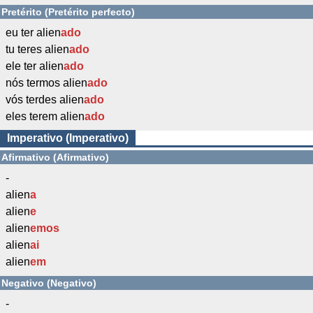
Pretérito (Pretérito perfecto)
eu ter alien
ado
tu teres alien
ado
ele ter alien
ado
nós termos alien
ado
vós terdes alien
ado
eles terem alien
ado
Imperativo (Imperativo)
Afirmativo (Afirmativo)
-
alien
a
alien
e
alien
emos
alien
ai
alien
em
Negativo (Negativo)
-