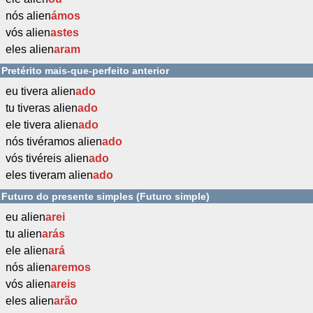
nós alien
ámos
vós alien
astes
eles alien
aram
Pretérito mais-que-perfeito anterior
eu tivera alien
ado
tu tiveras alien
ado
ele tivera alien
ado
nós tivéramos alien
ado
vós tivéreis alien
ado
eles tiveram alien
ado
Futuro do presente simples (Futuro simple)
eu alien
arei
tu alien
arás
ele alien
ará
nós alien
aremos
vós alien
areis
eles alien
arão