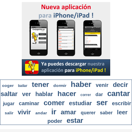
haber
tener
decir
venir
coger
dormir
bailar
cantar
hacer
saltar
ver
hablar
dar
correr
ser
comer
estudiar
caminar
escribir
jugar
ir
vivir
amar
leer
querer
saber
salir
andar
estar
poder