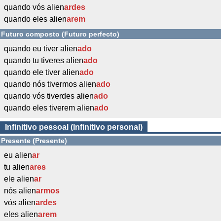
quando vós alien
ardes
quando eles alien
arem
Futuro composto (Futuro perfecto)
quando eu tiver alien
ado
quando tu tiveres alien
ado
quando ele tiver alien
ado
quando nós tivermos alien
ado
quando vós tiverdes alien
ado
quando eles tiverem alien
ado
Infinitivo pessoal (Infinitivo personal)
Presente (Presente)
eu alien
ar
tu alien
ares
ele alien
ar
nós alien
armos
vós alien
ardes
eles alien
arem