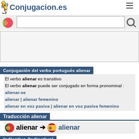
Conjugacion.es
Conjugación del verbo portugués alienar
El verbo
alienar
es transitivo
El verbo
alienar
puede ser conjugado en forma pronominal :
alienar-se
alienar
|
alienar femenino
alienar en voz pasiva
|
alienar en voz pasiva femenino
Traducción
alienar
alienar ➔
alienar