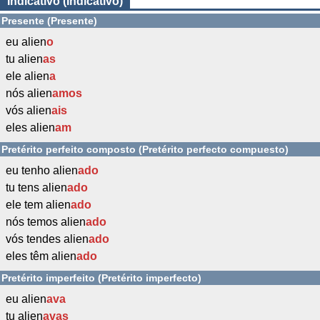
Indicativo (Indicativo)
Presente (Presente)
eu alien
o
tu alien
as
ele alien
a
nós alien
amos
vós alien
ais
eles alien
am
Pretérito perfeito composto (Pretérito perfecto compuesto)
eu tenho alien
ado
tu tens alien
ado
ele tem alien
ado
nós temos alien
ado
vós tendes alien
ado
eles têm alien
ado
Pretérito imperfeito (Pretérito imperfecto)
eu alien
ava
tu alien
avas