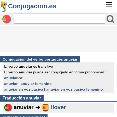
Conjugacion.es
Conjugación del verbo portugués anuviar
El verbo
anuviar
es transitivo
El verbo
anuviar
puede ser conjugado en forma pronominal :
anuviar-se
anuviar
|
anuviar femenino
anuviar en voz pasiva
|
anuviar en voz pasiva femenino
Traducción
anuviar
anuviar ➔
llover