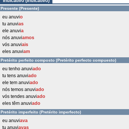
Indicativo (Indicativo)
Presente (Presente)
eu anuvi
o
tu anuvi
as
ele anuvi
a
nós anuvi
amos
vós anuvi
ais
eles anuvi
am
Pretérito perfeito composto (Pretérito perfecto compuesto)
eu tenho anuvi
ado
tu tens anuvi
ado
ele tem anuvi
ado
nós temos anuvi
ado
vós tendes anuvi
ado
eles têm anuvi
ado
Pretérito imperfeito (Pretérito imperfecto)
eu anuvi
ava
tu anuvi
avas