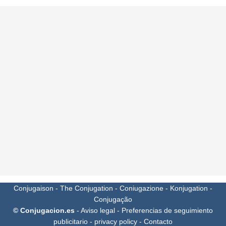
Conjugaison
-
The Conjugation
-
Coniugazione
-
Konjugation
-
Conjugação
© Conjugacion.es
-
Aviso legal
-
Preferencias de seguimiento
publicitario
-
privacy policy
-
Contacto