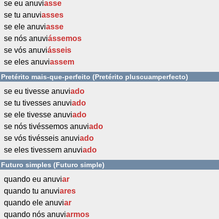
se eu anuvi
asse
se tu anuvi
asses
se ele anuvi
asse
se nós anuvi
ássemos
se vós anuvi
ásseis
se eles anuvi
assem
Pretérito mais-que-perfeito (Pretérito pluscuamperfecto)
se eu tivesse anuvi
ado
se tu tivesses anuvi
ado
se ele tivesse anuvi
ado
se nós tivéssemos anuvi
ado
se vós tivésseis anuvi
ado
se eles tivessem anuvi
ado
Futuro simples (Futuro simple)
quando eu anuvi
ar
quando tu anuvi
ares
quando ele anuvi
ar
quando nós anuvi
armos