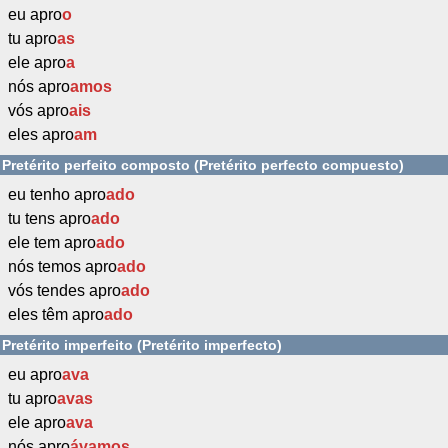
eu apro
o
tu apro
as
ele apro
a
nós apro
amos
vós apro
ais
eles apro
am
Pretérito perfeito composto (Pretérito perfecto compuesto)
eu tenho apro
ado
tu tens apro
ado
ele tem apro
ado
nós temos apro
ado
vós tendes apro
ado
eles têm apro
ado
Pretérito imperfeito (Pretérito imperfecto)
eu apro
ava
tu apro
avas
ele apro
ava
nós apro
ávamos