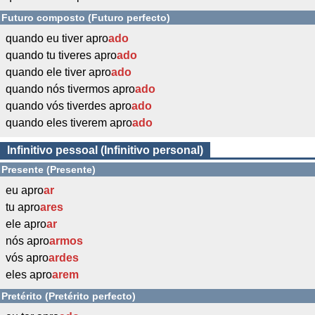
Futuro composto (Futuro perfecto)
quando eu tiver apro
ado
quando tu tiveres apro
ado
quando ele tiver apro
ado
quando nós tivermos apro
ado
quando vós tiverdes apro
ado
quando eles tiverem apro
ado
Infinitivo pessoal (Infinitivo personal)
Presente (Presente)
eu apro
ar
tu apro
ares
ele apro
ar
nós apro
armos
vós apro
ardes
eles apro
arem
Pretérito (Pretérito perfecto)