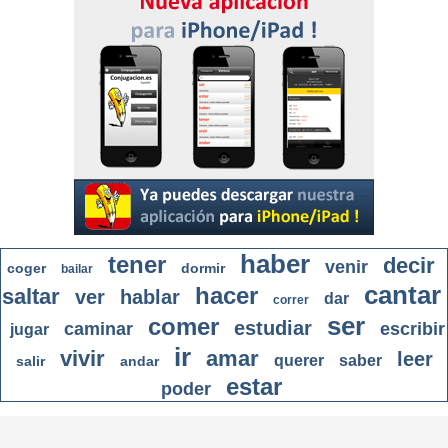
haber
tener
decir
venir
coger
dormir
bailar
cantar
hacer
saltar
ver
hablar
dar
correr
ser
comer
estudiar
caminar
escribir
jugar
ir
vivir
amar
leer
querer
saber
salir
andar
estar
poder