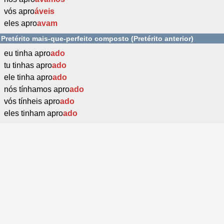
vós apro
áveis
eles apro
avam
Pretérito mais-que-perfeito composto (Pretérito anterior)
eu tinha apro
ado
tu tinhas apro
ado
ele tinha apro
ado
nós tínhamos apro
ado
vós tínheis apro
ado
eles tinham apro
ado