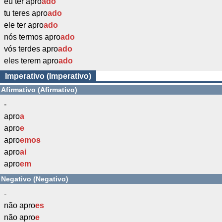
eu ter apro
ado
tu teres apro
ado
ele ter apro
ado
nós termos apro
ado
vós terdes apro
ado
eles terem apro
ado
Imperativo (Imperativo)
Afirmativo (Afirmativo)
-
apro
a
apro
e
apro
emos
apro
ai
apro
em
Negativo (Negativo)
-
não apro
es
não apro
e