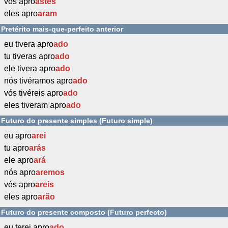
vós apro
astes
eles apro
aram
Pretérito mais-que-perfeito anterior
eu tivera apro
ado
tu tiveras apro
ado
ele tivera apro
ado
nós tivéramos apro
ado
vós tivéreis apro
ado
eles tiveram apro
ado
Futuro do presente simples (Futuro simple)
eu apro
arei
tu apro
arás
ele apro
ará
nós apro
aremos
vós apro
areis
eles apro
arão
Futuro do presente composto (Futuro perfecto)
eu terei apro
ado