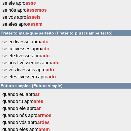
se ele apro
asse
se nós apro
ássemos
se vós apro
ásseis
se eles apro
assem
Pretérito mais-que-perfeito (Pretérito pluscuamperfecto)
se eu tivesse apro
ado
se tu tivesses apro
ado
se ele tivesse apro
ado
se nós tivéssemos apro
ado
se vós tivésseis apro
ado
se eles tivessem apro
ado
Futuro simples (Futuro simple)
quando eu apro
ar
quando tu apro
ares
quando ele apro
ar
quando nós apro
armos
quando vós apro
ardes
quando eles apro
arem