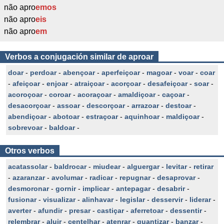
não apro
emos
não apro
eis
não apro
em
Verbos a conjugación similar de aproar
doar
-
perdoar
-
abençoar
-
aperfeiçoar
-
magoar
-
voar
-
coar
-
afeiçoar
-
enjoar
-
atraiçoar
-
acorçoar
-
desafeiçoar
-
soar
-
acoroçoar
-
coroar
-
acoraçoar
-
amaldiçoar
-
caçoar
-
desacorçoar
-
assoar
-
descorçoar
-
arrazoar
-
destoar
-
abendiçoar
-
abotoar
-
estraçoar
-
aquinhoar
-
maldiçoar
-
sobrevoar
-
baldoar
-
Otros verbos
acatassolar
-
baldrocar
-
miudear
-
alguergar
-
levitar
-
retirar
-
azaranzar
-
avolumar
-
radicar
-
repugnar
-
desaprovar
-
desmoronar
-
gornir
-
implicar
-
antepagar
-
desabrir
-
fusionar
-
visualizar
-
alinhavar
-
legislar
-
desservir
-
liderar
-
averter
-
afundir
-
presar
-
castiçar
-
aferretoar
-
dessentir
-
relembrar
-
aluir
-
centelhar
-
atenrar
-
quantizar
-
banzar
-