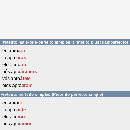
Pretérito mais-que-perfeito simples (Pretérito pluscuamperfecto)
eu apro
ara
tu apro
aras
ele apro
ara
nós apro
áramos
vós apro
áreis
eles apro
aram
Pretérito perfeito simples (Pretérito perfecto simple)
eu apro
ei
tu apro
aste
ele apro
ou
nós apro
ámos