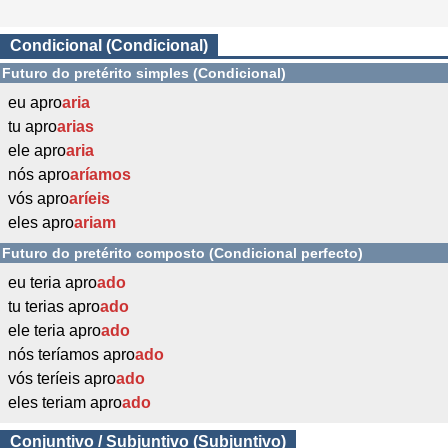
Condicional (Condicional)
Futuro do pretérito simples (Condicional)
eu apro
aria
tu apro
arias
ele apro
aria
nós apro
aríamos
vós apro
aríeis
eles apro
ariam
Futuro do pretérito composto (Condicional perfecto)
eu teria apro
ado
tu terias apro
ado
ele teria apro
ado
nós teríamos apro
ado
vós teríeis apro
ado
eles teriam apro
ado
Conjuntivo / Subjuntivo (Subjuntivo)