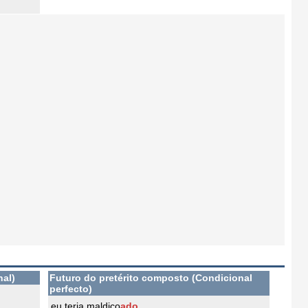
nal)
Futuro do pretérito composto (Condicional
perfecto)
eu teria maldiço
ado