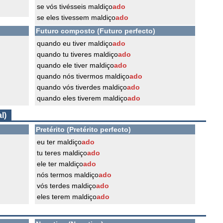
se vós tivésseis maldiço
ado
se eles tivessem maldiço
ado
Futuro composto (Futuro perfecto)
quando eu tiver maldiço
ado
quando tu tiveres maldiço
ado
quando ele tiver maldiço
ado
quando nós tivermos maldiço
ado
quando vós tiverdes maldiço
ado
quando eles tiverem maldiço
ado
l)
Pretérito (Pretérito perfecto)
eu ter maldiço
ado
tu teres maldiço
ado
ele ter maldiço
ado
nós termos maldiço
ado
vós terdes maldiço
ado
eles terem maldiço
ado