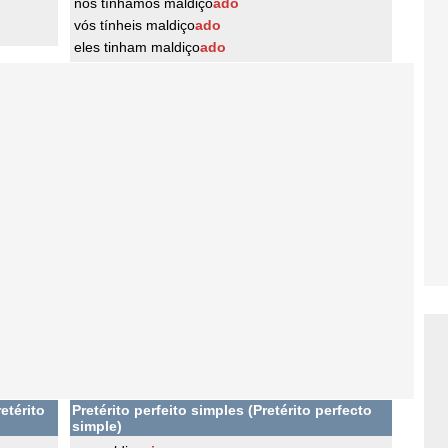
nós tínhamos maldiço
ado
vós tínheis maldiço
ado
eles tinham maldiço
ado
etérito
Pretérito perfeito simples (Pretérito perfecto
simple)