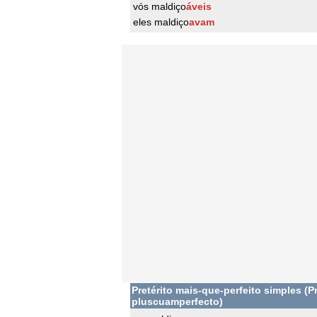
vós maldiço
áveis
eles maldiço
avam
Pretérito mais-que-perfeito simples (Pr
pluscuamperfecto)