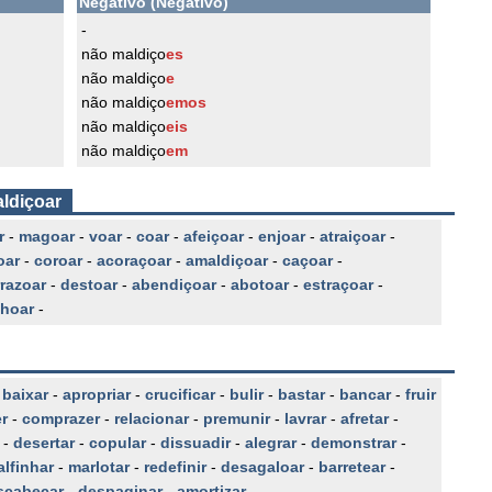
Negativo (Negativo)
-
não maldiço
es
não maldiço
e
não maldiço
emos
não maldiço
eis
não maldiço
em
aldiçoar
r
-
magoar
-
voar
-
coar
-
afeiçoar
-
enjoar
-
atraiçoar
-
oar
-
coroar
-
acoraçoar
-
amaldiçoar
-
caçoar
-
rrazoar
-
destoar
-
abendiçoar
-
abotoar
-
estraçoar
-
lhoar
-
-
baixar
-
apropriar
-
crucificar
-
bulir
-
bastar
-
bancar
-
fruir
r
-
comprazer
-
relacionar
-
premunir
-
lavrar
-
afretar
-
-
desertar
-
copular
-
dissuadir
-
alegrar
-
demonstrar
-
lfinhar
-
marlotar
-
redefinir
-
desagaloar
-
barretear
-
scabeçar
-
despaginar
-
amortizar
-