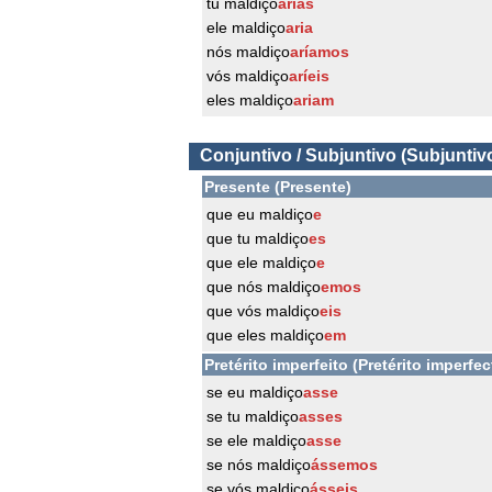
tu maldiço
arias
ele maldiço
aria
nós maldiço
aríamos
vós maldiço
aríeis
eles maldiço
ariam
Conjuntivo / Subjuntivo (Subjuntiv
Presente (Presente)
que eu maldiço
e
que tu maldiço
es
que ele maldiço
e
que nós maldiço
emos
que vós maldiço
eis
que eles maldiço
em
Pretérito imperfeito (Pretérito imperfec
se eu maldiço
asse
se tu maldiço
asses
se ele maldiço
asse
se nós maldiço
ássemos
se vós maldiço
ásseis