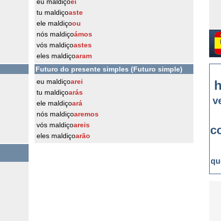
eu maldiço
ei
tu maldiço
aste
ele maldiço
ou
nós maldiço
ámos
vós maldiço
astes
eles maldiço
aram
Futuro do presente simples (Futuro simple)
eu maldiço
arei
h
tu maldiço
arás
v
ele maldiço
ará
nós maldiço
aremos
vós maldiço
areis
c
eles maldiço
arão
qu