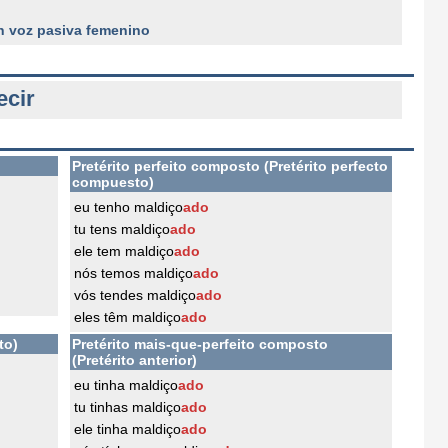
n voz pasiva femenino
ecir
Pretérito perfeito composto (Pretérito perfecto
compuesto)
eu tenho maldiço
ado
tu tens maldiço
ado
ele tem maldiço
ado
nós temos maldiço
ado
vós tendes maldiço
ado
eles têm maldiço
ado
to)
Pretérito mais-que-perfeito composto
(Pretérito anterior)
eu tinha maldiço
ado
tu tinhas maldiço
ado
ele tinha maldiço
ado