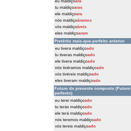
eu maldiço
ara
tu maldiço
aras
ele maldiço
ara
nós maldiço
áramos
vós maldiço
áreis
eles maldiço
aram
Pretérito mais-que-perfeito anterior
eu tivera maldiço
ado
tu tiveras maldiço
ado
ele tivera maldiço
ado
nós tivéramos maldiço
ado
vós tivéreis maldiço
ado
eles tiveram maldiço
ado
Futuro do presente composto (Futuro
perfecto)
eu terei maldiço
ado
tu terás maldiço
ado
ele terá maldiço
ado
nós teremos maldiço
ado
vós tereis maldiço
ado