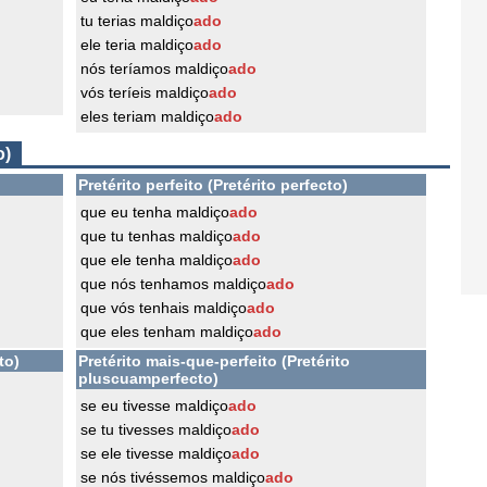
tu terias maldiço
ado
ele teria maldiço
ado
nós teríamos maldiço
ado
vós teríeis maldiço
ado
eles teriam maldiço
ado
o)
Pretérito perfeito (Pretérito perfecto)
que eu tenha maldiço
ado
que tu tenhas maldiço
ado
que ele tenha maldiço
ado
que nós tenhamos maldiço
ado
que vós tenhais maldiço
ado
que eles tenham maldiço
ado
to)
Pretérito mais-que-perfeito (Pretérito
pluscuamperfecto)
se eu tivesse maldiço
ado
se tu tivesses maldiço
ado
se ele tivesse maldiço
ado
se nós tivéssemos maldiço
ado