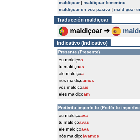
maldiçoar
|
maldiçoar femenino
maldiçoar en voz pasiva
|
maldiçoar e
Traducción
maldiçoar
maldiçoar ➔
mald
Indicativo (Indicativo)
Presente (Presente)
eu maldiço
o
tu maldiço
as
ele maldiço
a
nós maldiço
amos
vós maldiço
ais
eles maldiço
am
Pretérito imperfeito (Pretérito imperfec
eu maldiço
ava
tu maldiço
avas
ele maldiço
ava
nós maldiço
ávamos