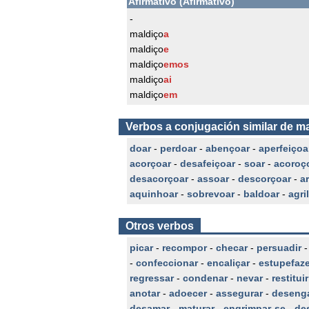
Afirmativo (Afirmativo)
-
maldiço
a
maldiço
e
maldiço
emos
maldiço
ai
maldiço
em
Verbos a conjugación similar de m
doar
-
perdoar
-
abençoar
-
aperfeiçoa
acorçoar
-
desafeiçoar
-
soar
-
acoroç
desacorçoar
-
assoar
-
descorçoar
-
a
aquinhoar
-
sobrevoar
-
baldoar
-
agri
Otros verbos
picar
-
recompor
-
checar
-
persuadir
-
confeccionar
-
encaliçar
-
estupefaze
regressar
-
condenar
-
nevar
-
restituir
anotar
-
adoecer
-
assegurar
-
desenga
desamar
-
maturar
-
engrimpar-se
-
de