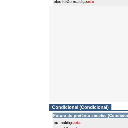
eles terão maldiço
ado
Condicional (Condicional)
Futuro do pretérito simples (Condicio
eu maldiço
aria