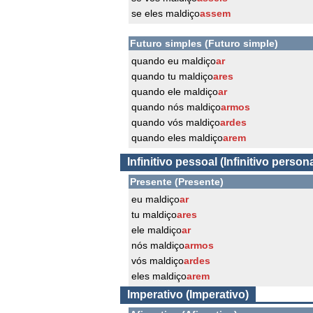
se eles maldiço
assem
Futuro simples (Futuro simple)
quando eu maldiço
ar
quando tu maldiço
ares
quando ele maldiço
ar
quando nós maldiço
armos
quando vós maldiço
ardes
quando eles maldiço
arem
Infinitivo pessoal (Infinitivo persona
Presente (Presente)
eu maldiço
ar
tu maldiço
ares
ele maldiço
ar
nós maldiço
armos
vós maldiço
ardes
eles maldiço
arem
Imperativo (Imperativo)