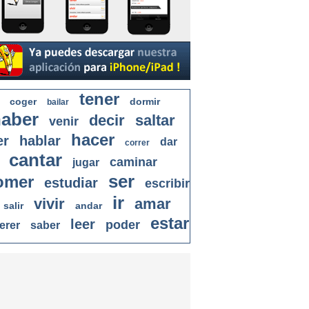
tener
coger
dormir
bailar
aber
decir
saltar
venir
hacer
er
hablar
dar
correr
cantar
caminar
jugar
ser
omer
estudiar
escribir
ir
vivir
amar
salir
andar
estar
leer
poder
erer
saber